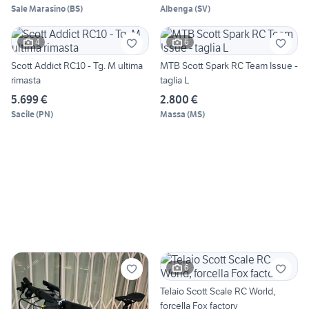
Sale Marasino
(
BS
)
Albenga
(
SV
)
4
6
Scott Addict RC10 - Tg. M ultima
MTB Scott Spark RC Team Issue -
rimasta
taglia L
5.699 €
2.800 €
Sacile
(
PN
)
Massa
(
MS
)
6
Telaio Scott Scale RC World,
forcella Fox factory