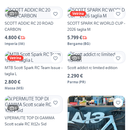
5
Vetrina
SCOTT ADDIC RC 20 ROAD
SCOTT SPARK RC WORLD CUP -
CARBON
2026 taglia M
4.800 €
5.799 €
Imperia
(
IM
)
Bergamo
(
BG
)
5
Vetrina
MTB Scott Spark RC Team Issue -
Scott addict rc limited edition
taglia L
2.290 €
2.800 €
Parma
(
PR
)
Massa
(
MS
)
6
V.PERMUTE TOP DI GAMMA
Scott scale RC Xt12v Sid