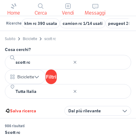
Home
Cerca
Vendi
Messaggi
ktm rc 390 usata
camion rc 1/14 usati
peugeot 206 r
Ricerche
Subito
Biciclette
scott rc
Cosa cerchi?
Filtri
Biciclette
Salva ricerca
Dal più rilevante
986 risultati
Scott rc