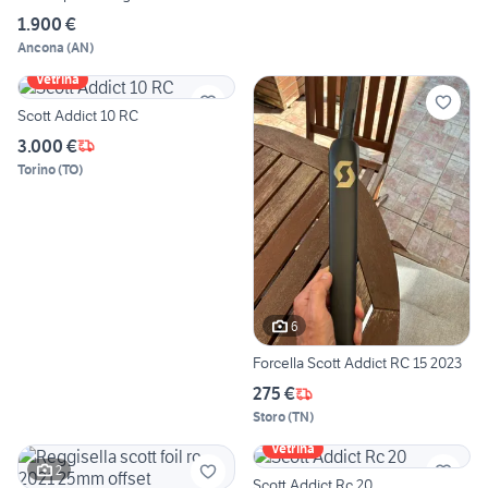
1.900 €
Ancona
(
AN
)
Vetrina
Scott Addict 10 RC
3.000 €
Torino
(
TO
)
6
Forcella Scott Addict RC 15 2023
275 €
Storo
(
TN
)
Vetrina
2
Scott Addict Rc 20