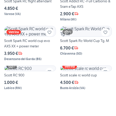
Scott Spark RC flight attendant
Scott Addict RC -Full Carbonio &
Sram eTap AXS
4.850 €
2.900 €
Varese
(
VA
)
Milano
(
MI
)
6
Vetrina
Scott Spark RC world cup evo
Scott Spark Rc World Cup Tg. M
AXS XX + power meter
6.700 €
3.950 €
Chiavenna
(
SO
)
Desenzano del Garda
(
BS
)
2
Vetrina
Scott RC 900
Scott scale rc world cup
1.000 €
4.500 €
Labico
(
RM
)
Busto Arsizio
(
VA
)