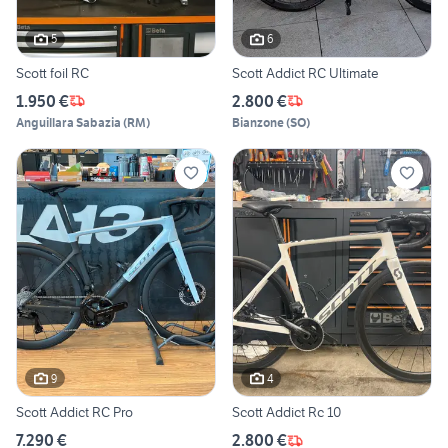
5
6
Scott foil RC
Scott Addict RC Ultimate
1.950 €
2.800 €
Anguillara Sabazia
(
RM
)
Bianzone
(
SO
)
9
4
Scott Addict RC Pro
Scott Addict Rc 10
7.290 €
2.800 €