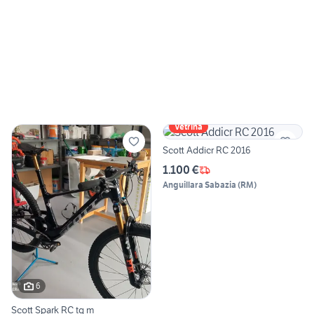
Vetrina
Scott Addicr RC 2016
1.100 €
Anguillara Sabazia
(
RM
)
6
Scott Spark RC tg m