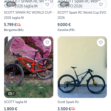
6
7
SCOTT SPARK RC WORLD CUP -
SCOTT Spark RC World Cup EVO
2026 taglia M
2026
5.799 €
9.000 €
Bergamo
(
BG
)
Cassino
(
FR
)
2
SCOTT taglia M
Scott Spark Rc
1.800 €
3.500 €