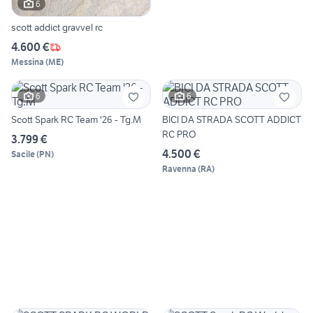
6
scott addict gravvel rc
4.600 €
Messina
(
ME
)
6
6
Scott Spark RC Team '26 - Tg.M
BICI DA STRADA SCOTT ADDICT
RC PRO
3.799 €
4.500 €
Sacile
(
PN
)
Ravenna
(
RA
)