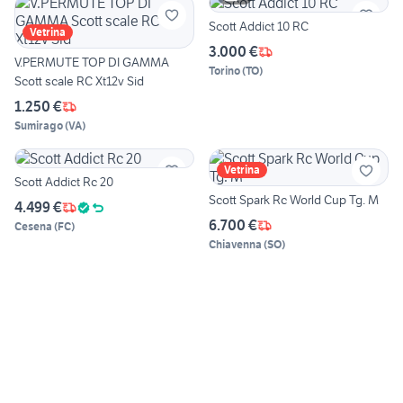
Scott Addict 10 RC
Vetrina
3.000 €
V.PERMUTE TOP DI GAMMA
Torino
(
TO
)
Scott scale RC Xt12v Sid
1.250 €
Sumirago
(
VA
)
Vetrina
Scott Addict Rc 20
Scott Spark Rc World Cup Tg. M
4.499 €
6.700 €
Cesena
(
FC
)
Chiavenna
(
SO
)