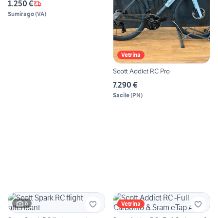
1.250 €
Sumirago
(
VA
)
Vetrina
Scott Addict RC Pro
7.290 €
Sacile
(
PN
)
6
Vetrina