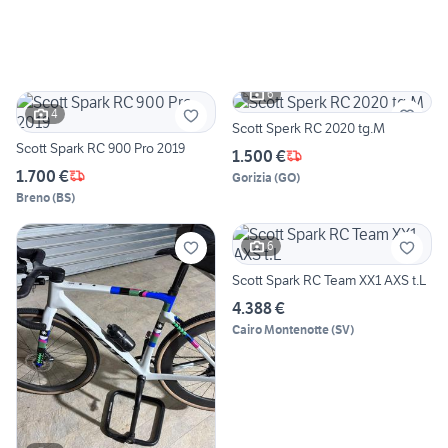
6
4
Scott Sperk RC 2020 tg.M
Scott Spark RC 900 Pro 2019
1.500 €
1.700 €
Gorizia
(
GO
)
Breno
(
BS
)
6
Scott Spark RC Team XX1 AXS t.L
4.388 €
Cairo Montenotte
(
SV
)