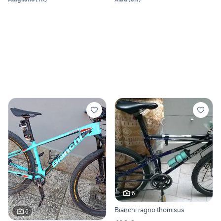
6
Bianchi ragno thomisus
6