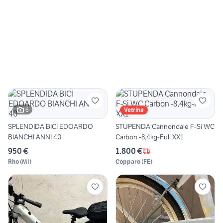
6
Vetrina
SPLENDIDA BICI EDOARDO
STUPENDA Cannondale F-Si WC
BIANCHI ANNI 40
Carbon -8,4kg-Full XX1
950 €
1.800 €
Rho
(
MI
)
Copparo
(
FE
)