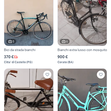
5
6
Bici da strada bianchi
Bianchi extra lusso con mosquito
370 €
900 €
Citta' di Castello
(
PG
)
Corato
(
BA
)