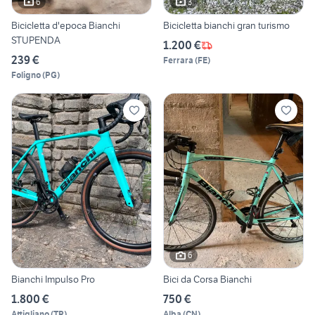
6
3
Bicicletta d'epoca Bianchi
Bicicletta bianchi gran turismo
STUPENDA
1.200 €
239 €
Ferrara
(
FE
)
Foligno
(
PG
)
6
Bianchi Impulso Pro
Bici da Corsa Bianchi
1.800 €
750 €
Attigliano
(
TR
)
Alba
(
CN
)