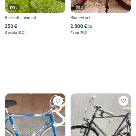
6
3
Bicicletta bianchi
Bianchi xr3
350 €
2.800 €
Gorizia
(
GO
)
Fano
(
PU
)