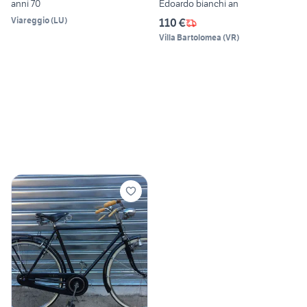
anni 70
Edoardo bianchi an
Viareggio
(
LU
)
110 €
Villa Bartolomea
(
VR
)