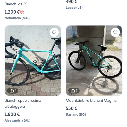
490 €
Bianchi da 29
Lecce
(
LE
)
1.200 €
Nonantola
(
MO
)
4
6
Bianchi specialissima
Mountainbike Bianchi Magma
ultraleggera
550 €
1.800 €
Bariano
(
BG
)
Alessandria
(
AL
)