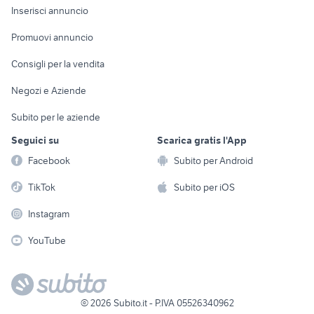
Console e
Accessori per
Casalinghi
Inserisci annuncio
Videogiochi
animali
Elettrodomestici
Promuovi annuncio
Audio/Video
Musica e Film
Giardino e Fai da te
Consigli per la vendita
Fotografia
Libri e Riviste
Abbigliamento e
Negozi e Aziende
Telefonia
Strumenti Musicali
Accessori
Subito per le aziende
Sports
Tutto per i bambini
Seguici su
Scarica gratis l'App
Biciclette
Facebook
Subito per Android
Collezionismo
TikTok
Subito per iOS
Instagram
YouTube
©
2026
Subito.it - P.IVA 05526340962