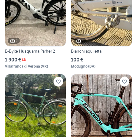
5
4
E-Byke Husquarna Parher 2
Bianchi aquiletta
1.900 €
100 €
Villafranca di Verona
(
VR
)
Modugno
(
BA
)