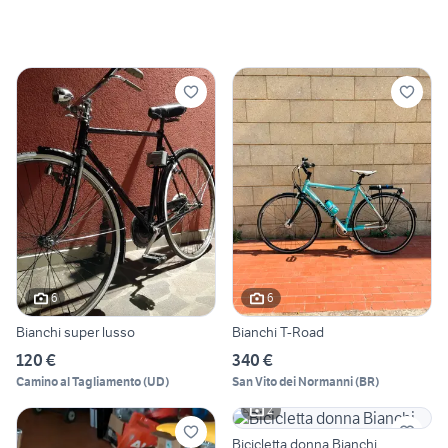
6
6
Bianchi super lusso
Bianchi T-Road
120 €
340 €
Camino al Tagliamento
(
UD
)
San Vito dei Normanni
(
BR
)
2
Bicicletta donna Bianchi