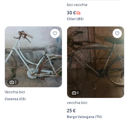
bici vecchie
30 €
Chiari
(
BS
)
2
Vecchia bici
6
Cosenza
(
CS
)
vecchia bici
25 €
Borgo Valsugana
(
TN
)