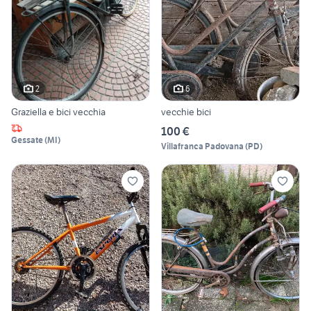
2
6
Graziella e bici vecchia
vecchie bici
100 €
Gessate
(
MI
)
Villafranca Padovana
(
PD
)