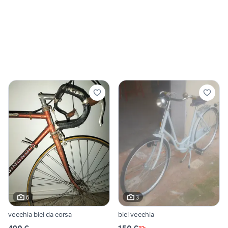
6
3
vecchia bici da corsa
bici vecchia