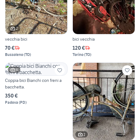
2
vecchia bici
bici vecchia
70 €
120 €
Bussoleno
(
TO
)
Torino
(
TO
)
6
Coppia bici Bianchi con freni a
bacchetta.
350 €
Padova
(
PD
)
2