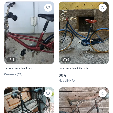
3
6
Telaio vecchia bici
bici vecchia Olanda
Cosenza
(
CS
)
80 €
Napoli
(
NA
)