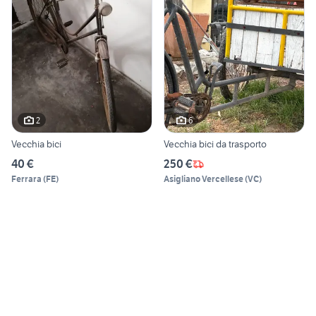
2
6
Vecchia bici
Vecchia bici da trasporto
40 €
250 €
Ferrara
(
FE
)
Asigliano Vercellese
(
VC
)