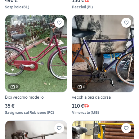
490 €
150 €
Sospirolo
(
BL
)
Peccioli
(
PI
)
6
3
Bici vecchio modello
vecchia bici da corsa
35 €
110 €
Savignano sul Rubicone
(
FC
)
Vimercate
(
MB
)