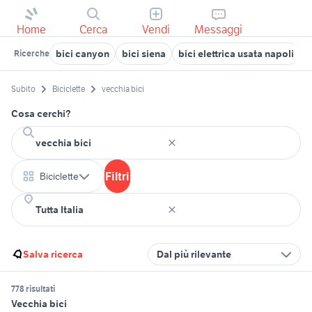
Home
Cerca
Vendi
Messaggi
bici canyon
bici siena
bici elettrica usata napoli
b
Ricerche
Subito
Biciclette
vecchia bici
Cosa cerchi?
Filtri
Biciclette
Salva ricerca
Dal più rilevante
778 risultati
Vecchia bici