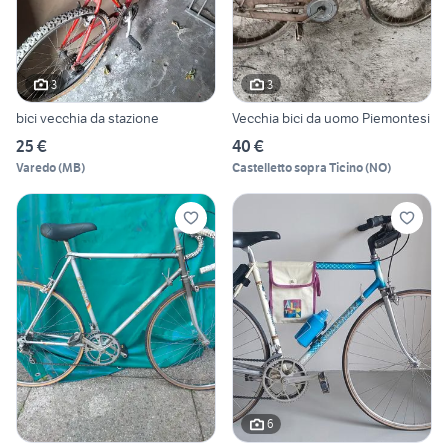
3
3
bici vecchia da stazione
Vecchia bici da uomo Piemontesi
25 €
40 €
Varedo
(
MB
)
Castelletto sopra Ticino
(
NO
)
6