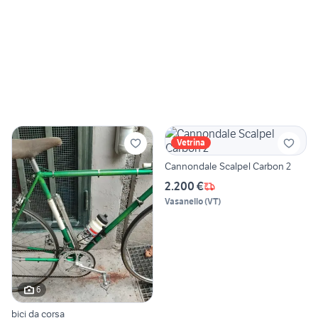
Vetrina
Cannondale Scalpel Carbon 2
2.200 €
Vasanello
(
VT
)
6
bici da corsa