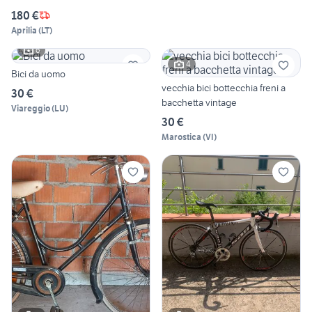
180 €
Aprilia
(
LT
)
6
4
Bici da uomo
vecchia bici bottecchia freni a
30 €
bacchetta vintage
Viareggio
(
LU
)
30 €
Marostica
(
VI
)