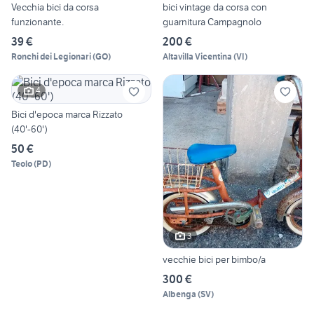
Vecchia bici da corsa
bici vintage da corsa con
funzionante.
guarnitura Campagnolo
39 €
200 €
Ronchi dei Legionari
(
GO
)
Altavilla Vicentina
(
VI
)
4
Bici d'epoca marca Rizzato
(40'-60')
50 €
Teolo
(
PD
)
3
vecchie bici per bimbo/a
300 €
Albenga
(
SV
)