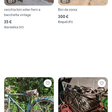
5
6
vecchia bici wilier freni a
Bici da corsa
bacchetta vintage
300 €
35 €
Empoli
(
FI
)
Marostica
(
VI
)