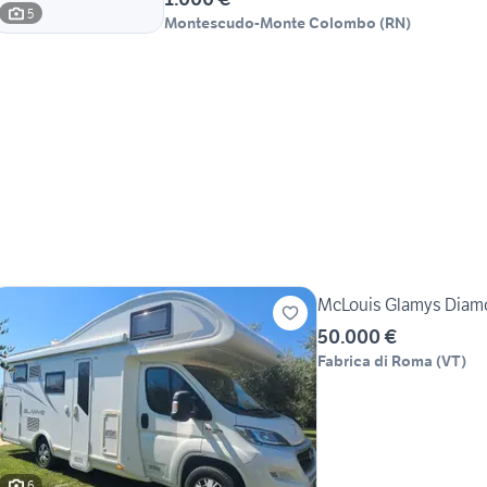
5
Montescudo-Monte Colombo
(
RN
)
McLouis Glamys Diamon
50.000 €
Fabrica di Roma
(
VT
)
6