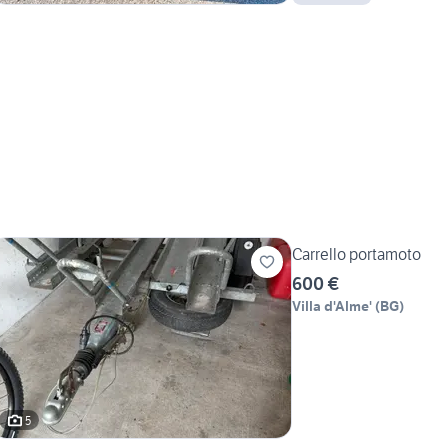
Carrello portamoto
600 €
Villa d'Alme'
(
BG
)
5