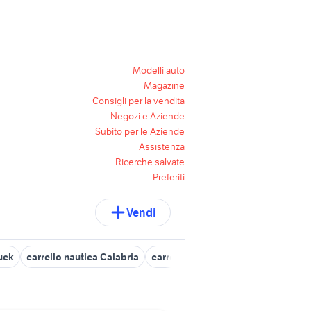
Modelli auto
Magazine
Consigli per la vendita
Negozi e Aziende
Subito per le Aziende
Assistenza
Ricerche salvate
Preferiti
Vendi
ruck
carrello nautica Calabria
carrello elevatore elettrico
motor