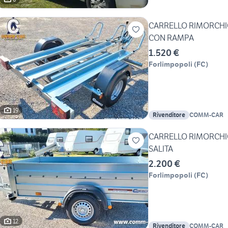
CARRELLO RIMORCHI
CON RAMPA
1.520 €
Forlimpopoli
(
FC
)
19
Rivenditore
COMM-CAR
CARRELLO RIMORCHIO
SALITA
2.200 €
Forlimpopoli
(
FC
)
12
Rivenditore
COMM-CAR