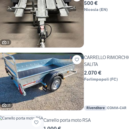
500 €
Nicosia
(
EN
)
3
CARRELLO RIMORCHI
SALITA
2.070 €
Forlimpopoli
(
FC
)
15
Rivenditore
COMM-CAR
Carrello porta moto RSA
1.000 €