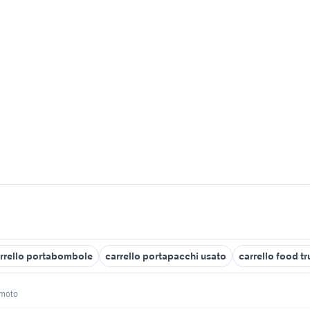
rrello portabombole
carrello portapacchi usato
carrello food t
amoto