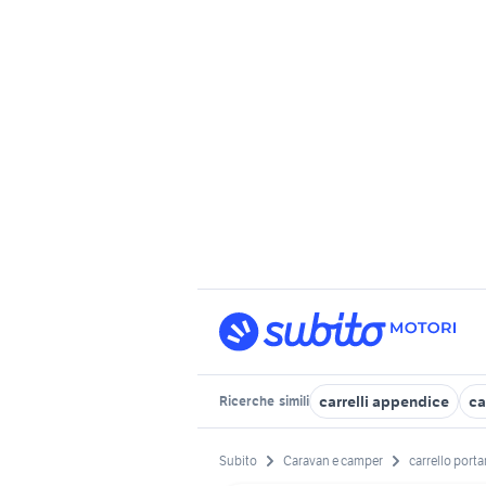
carrelli appendice
ca
Ricerche
simili
Subito
Caravan e camper
carrello port