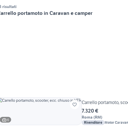
5 risultati
arrello portamoto in Caravan e camper
Carrello portamoto, sco
7.320 €
Roma
(
RM
)
6
Rivenditore
Motor Caravan 
S.r.l