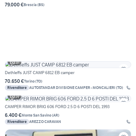
79.000 €
Brescia
(
BS
)
18
Dethleffs JUST CAMP 6812 EB camper
70.650 €
Torino
(
TO
)
Rivenditore
AUTOSTANDAR DIVISIONE CAMPER - MONCALIERI (TO)
14
CAMPER RIMOR BRIG 606 FORD 2.5 D 6 POSTI DEL 1993
6.400 €
Monte San Savino
(
AR
)
Rivenditore
AREZZO CARAVAN