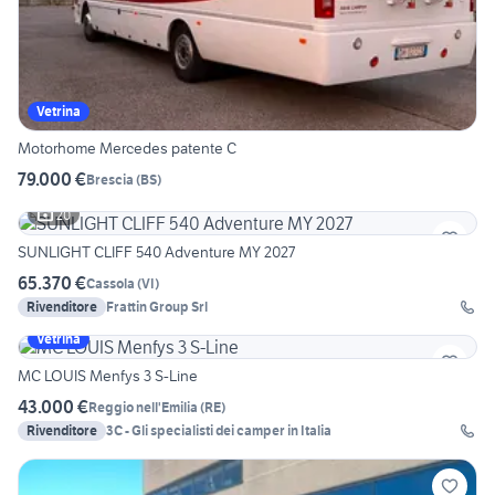
Vetrina
Motorhome Mercedes patente C
79.000 €
Brescia
(
BS
)
20
SUNLIGHT CLIFF 540 Adventure MY 2027
65.370 €
Cassola
(
VI
)
Rivenditore
Frattin Group Srl
Vetrina
MC LOUIS Menfys 3 S-Line
43.000 €
Reggio nell'Emilia
(
RE
)
Rivenditore
3C - Gli specialisti dei camper in Italia