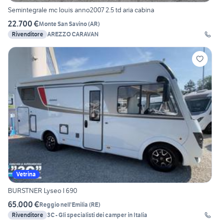
Semintegrale mc louis anno2007 2.5 td aria cabina
22.700 €
Monte San Savino
(
AR
)
Rivenditore
AREZZO CARAVAN
Vetrina
BURSTNER Lyseo I 690
65.000 €
Reggio nell'Emilia
(
RE
)
Rivenditore
3C - Gli specialisti dei camper in Italia