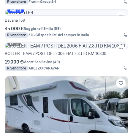
Rivenditore
Frattin Group Srl
Vetrina
Bavaria I 69
45.000 €
Reggio nell'Emilia
(
RE
)
Rivenditore
3C - Gli specialisti dei camper in Italia
19
ROLLER TEAM 7 POSTI DEL 2006 FIAT 2.8 JTD KM 10800
19.000 €
Monte San Savino
(
AR
)
Rivenditore
AREZZO CARAVAN