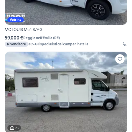
Vetrina
MC LOUIS Mc4 879 G
59.000 €
Reggio nell'Emilia
(
RE
)
Rivenditore
3C - Gli specialisti dei camper in Italia
23