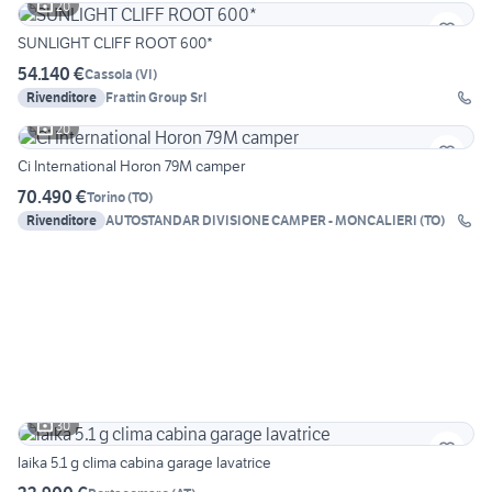
20
SUNLIGHT CLIFF ROOT 600*
54.140 €
Cassola
(
VI
)
Rivenditore
Frattin Group Srl
20
Ci International Horon 79M camper
70.490 €
Torino
(
TO
)
Rivenditore
AUTOSTANDAR DIVISIONE CAMPER - MONCALIERI (TO)
30
laika 5.1 g clima cabina garage lavatrice