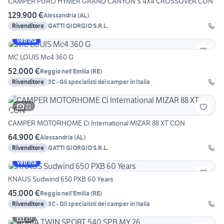
CAMPER PURO HYMER GRAND CANYON S 4X4 CROSSOVER CON
129.900 €
Alessandria
(
AL
)
Rivenditore
GATTI GIORGIO S.R.L.
Vetrina
MC LOUIS Mc4 360 G
52.000 €
Reggio nell'Emilia
(
RE
)
Rivenditore
3C - Gli specialisti dei camper in Italia
21
CAMPER MOTORHOME Ci International MIZAR 88 XT CON
64.900 €
Alessandria
(
AL
)
Rivenditore
GATTI GIORGIO S.R.L.
Vetrina
KNAUS Sudwind 650 PXB 60 Years
45.000 €
Reggio nell'Emilia
(
RE
)
Rivenditore
3C - Gli specialisti dei camper in Italia
20