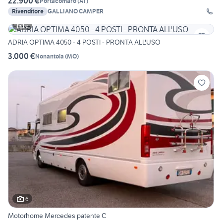
22.900 €
Portacomaro
(
AT
)
Rivenditore
GALLIANO CAMPER
6
ADRIA OPTIMA 4050 - 4 POSTI - PRONTA ALL'USO
3.000 €
Nonantola
(
MO
)
6
Motorhome Mercedes patente C