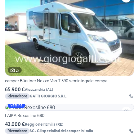
27
camper Bürstner Nexxo Van T 590 semintegrale compa
65.900 €
Alessandria
(
AL
)
Rivenditore
GATTI GIORGIO S.R.L.
Vetrina
LAIKA Rexosline 680
43.000 €
Reggio nell'Emilia
(
RE
)
Rivenditore
3C - Gli specialisti dei camper in Italia