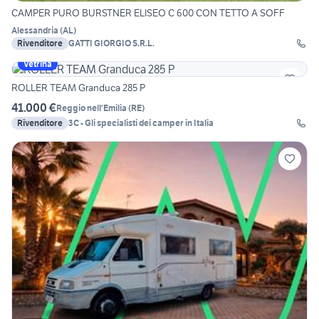
CAMPER PURO BURSTNER ELISEO C 600 CON TETTO A SOFF
Alessandria
(
AL
)
Rivenditore
GATTI GIORGIO S.R.L.
Vetrina
ROLLER TEAM Granduca 285 P
41.000 €
Reggio nell'Emilia
(
RE
)
Rivenditore
3C - Gli specialisti dei camper in Italia