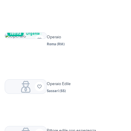
Vetrina
Urgente
Operaio
Roma
(
RM
)
Operaio Edile
Sassari
(
SS
)
Pittore edile con esperienza