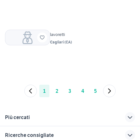
lavoretti
Cagliari
(
CA
)
1
2
3
4
5
Più cercati
Correlati
Richerche simili
Suggerimenti
Ricerche consigliate
candidati lavoro
offerte lavoro san
offerte lavoro