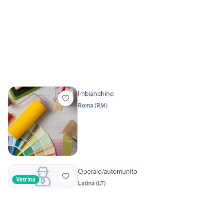
Imbianchino
Roma
(
RM
)
Operaio/automunito
Vetrina
Latina
(
LT
)