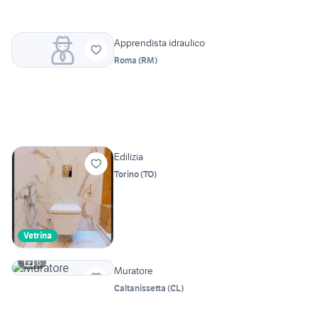
Apprendista idraulico
Roma
(
RM
)
Edilizia
Torino
(
TO
)
Vetrina
6
Muratore
Caltanissetta
(
CL
)