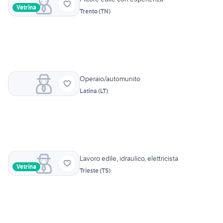
Vetrina
Trento
(
TN
)
Operaio/automunito
Latina
(
LT
)
Lavoro edile, idraulico, elettricista
Vetrina
Trieste
(
TS
)