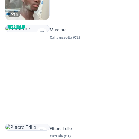
6
Vetrina
Muratore
Caltanissetta
(
CL
)
Pittore Edile
Catania
(
CT
)