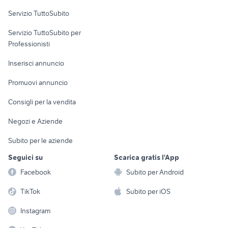
Servizio TuttoSubito
elettronica
per la casa e la
sports e hobby
Servizio TuttoSubito per
persona
Informatica
Animali
Professionisti
Arredamento e
Console e
Accessori per
Casalinghi
Inserisci annuncio
Videogiochi
animali
Elettrodomestici
Promuovi annuncio
Audio/Video
Musica e Film
Giardino e Fai da te
Consigli per la vendita
Fotografia
Libri e Riviste
Abbigliamento e
Negozi e Aziende
Telefonia
Strumenti Musicali
Accessori
Subito per le aziende
Sports
Tutto per i bambini
Seguici su
Scarica gratis l'App
Biciclette
Facebook
Subito per Android
Collezionismo
TikTok
Subito per iOS
Instagram