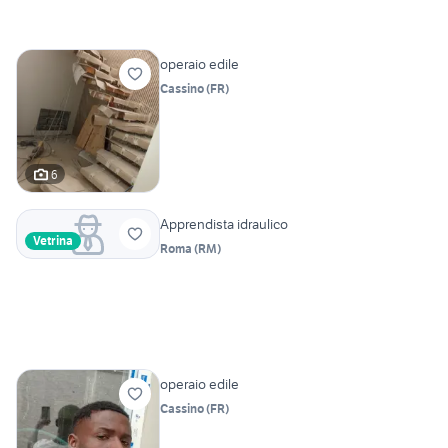
operaio edile
Cassino
(
FR
)
6
Apprendista idraulico
Vetrina
Roma
(
RM
)
operaio edile
Cassino
(
FR
)