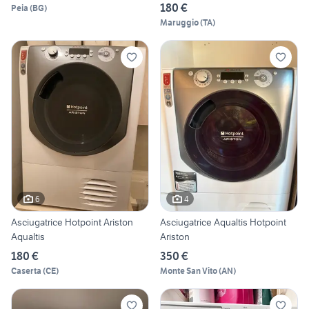
180 €
Peia
(
BG
)
Maruggio
(
TA
)
6
4
Asciugatrice Hotpoint Ariston
Asciugatrice Aqualtis Hotpoint
Aqualtis
Ariston
180 €
350 €
Caserta
(
CE
)
Monte San Vito
(
AN
)