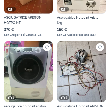
6
6
ASCIUGATRICE ARISTON
Asciugatrice Hotpoint Ariston
HOTPOINT -
8kg
370 €
160 €
San Gregorio di Catania
(
CT
)
San Gervasio Bresciano
(
BS
)
2
5
asciugatrice hotpoint ariston
Asciugatrice Hotpoint ARISTON