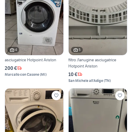
4
5
asciugatrice Hotpoint Ariston
filtro /lanugine asciugatrice
Hotpoint Ariston
200 €
10 €
Marcallo con Casone
(
MI
)
San Michele all'Adige
(
TN
)