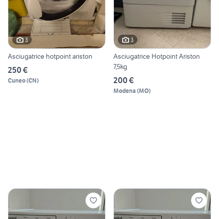
3
3
Asciugatrice hotpoint ariston
Asciugatrice Hotpoint Ariston
7,5kg
250 €
200 €
Cuneo
(
CN
)
Modena
(
MO
)