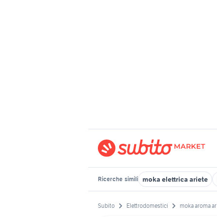
moka elettrica ariete
Ricerche
simili
Subito
Elettrodomestici
moka aroma ar