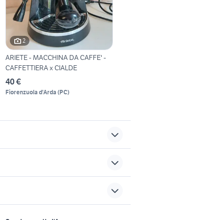
2
ARIETE - MACCHINA DA CAFFE' -
CAFFETTIERA x CIALDE
40 €
Fiorenzuola d'Arda
(
PC
)
ne
elettrodomestici Arienzo
i
lo torino
snapper tagliaerba
sports e hobby