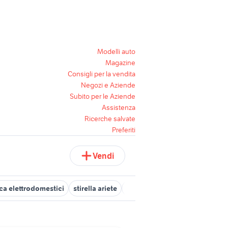
Modelli auto
Magazine
Consigli per la vendita
Negozi e Aziende
Subito per le Aziende
Assistenza
Ricerche salvate
Preferiti
Vendi
ca elettrodomestici
stirella ariete
ariete robomix
scaldÃƒÂ¬ 