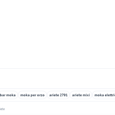
bar moka
moka per orzo
ariete 2791
ariete mixi
moka elettri
iete