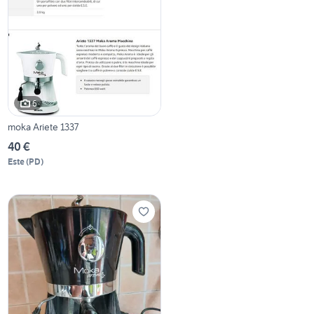
6
moka Ariete 1337
40 €
Este
(
PD
)