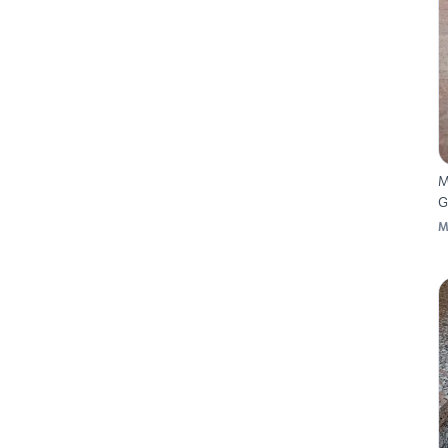
M
G
M