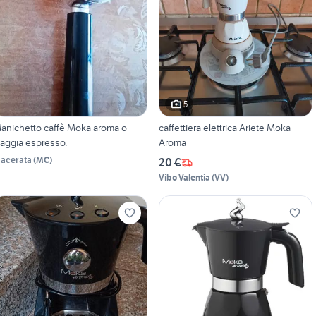
5
anichetto caffè Moka aroma o
caffettiera elettrica Ariete Moka
aggia espresso.
Aroma
acerata
(
MC
)
20 €
Vibo Valentia
(
VV
)