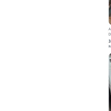
A
D
3
R