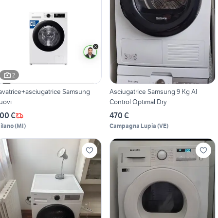
2
avatrice+asciugatrice Samsung
Asciugatrice Samsung 9 Kg AI
uovi
Control Optimal Dry
00 €
470 €
ilano
(
MI
)
Campagna Lupia
(
VE
)