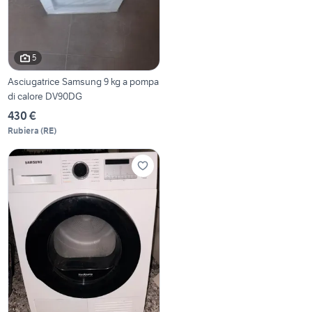
5
Asciugatrice Samsung 9 kg a pompa
di calore DV90DG
430 €
Rubiera
(
RE
)