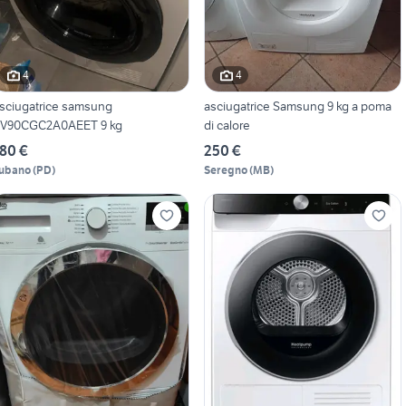
4
4
sciugatrice samsung
asciugatrice Samsung 9 kg a poma
V90CGC2A0AEET 9 kg
di calore
80 €
250 €
ubano
(
PD
)
Seregno
(
MB
)