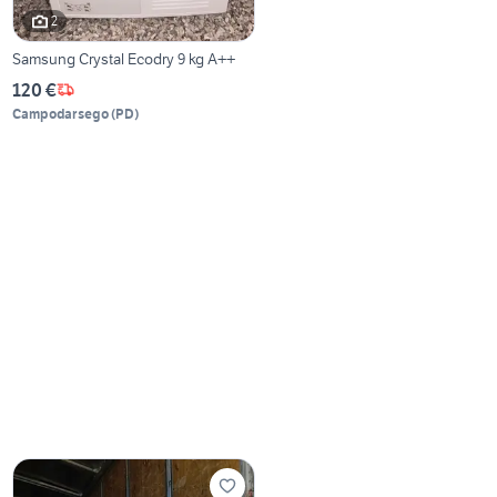
2
Samsung Crystal Ecodry 9 kg A++
120 €
Campodarsego
(
PD
)