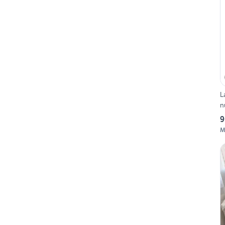
L
n
9
M