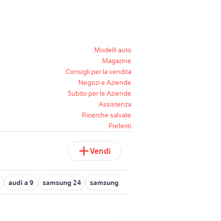
Modelli auto
Magazine
Consigli per la vendita
Negozi e Aziende
Subito per le Aziende
Assistenza
Ricerche salvate
Preferiti
Vendi
audi a 9
samsung 24
samsung a9
suzuki gsx r 600 k9
fiat