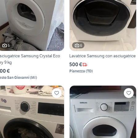
6
6
ciugatrice Samsung Crystal Eco
Lavatrice Samsung con asciugatrice
ry 9 kg
500 €
00 €
Pianezza
(
TO
)
esto San Giovanni
(
MI
)