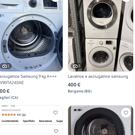
2
3
sciugatrice Samsung 9 kg A+++
Lavatrice e asciugatrice samsung
V90TA240AE
400 €
00 €
Bergamo
(
BG
)
agliari
(
CA
)