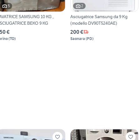
5
2
AVATRICE SAMSUNG 10 KG ,
Asciugatrice Samsung da 9 Kg
SCIUGATRICE BEKO 9 KG
(modello DV90T5240AE)
50 €
200 €
orino
(
TO
)
Saonara
(
PD
)