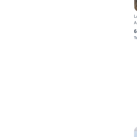
L
A
6
T