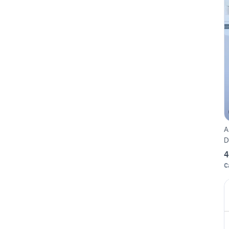
A
D
4
C