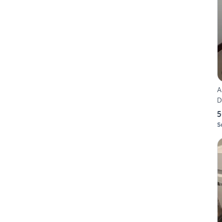
As
D
5
S