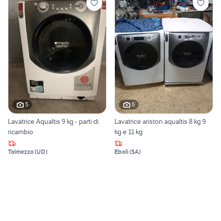
5
6
Lavatrice Aqualtis 9 kg - parti di
Lavatrice ariston aqualtis 8 kg 9
ricambio
kg e 11 kg
Tolmezzo
(
UD
)
Eboli
(
SA
)