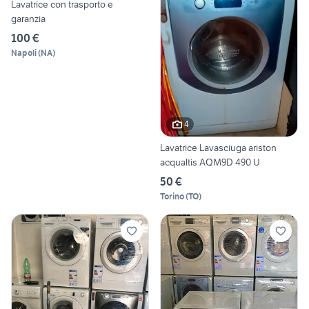
Lavatrice con trasporto e
garanzia
100 €
Napoli
(
NA
)
4
Lavatrice Lavasciuga ariston
acqualtis AQM9D 490 U
50 €
Torino
(
TO
)