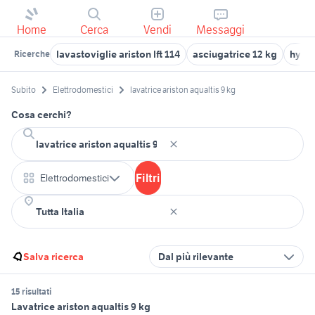
Home
Cerca
Vendi
Messaggi
lavastoviglie ariston lft 114
asciugatrice 12 kg
hyund
Ricerche
Subito
Elettrodomestici
lavatrice ariston aqualtis 9 kg
Cosa cerchi?
Filtri
Elettrodomestici
Salva ricerca
Dal più rilevante
15 risultati
Lavatrice ariston aqualtis 9 kg