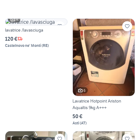
4
lavatrice /lavasciuga
120 €
Castelnovo ne' Monti
(
RE
)
6
Lavatrice Hotpoint Ariston
Aqualtis 9kg A+++
50 €
Asti
(
AT
)