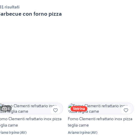
81 risultati
arbecue con forno pizza
4
Vetrina
orno Clementi refrattario inox pizza
Forno Clementi refrattario inox pizza
eglia carne
teglia carne
riano Irpino
(
AV
)
Ariano Irpino
(
AV
)