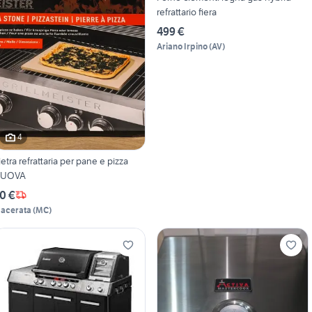
refrattario fiera
499 €
Ariano Irpino
(
AV
)
4
ietra refrattaria per pane e pizza
UOVA
0 €
acerata
(
MC
)