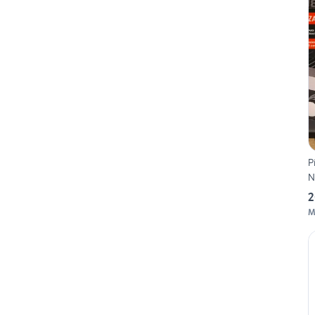
P
N
2
M