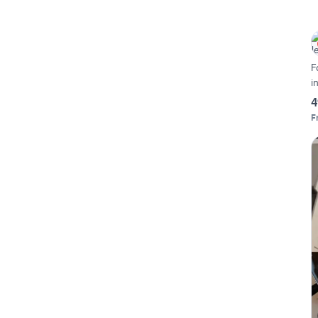
F
i
4
F