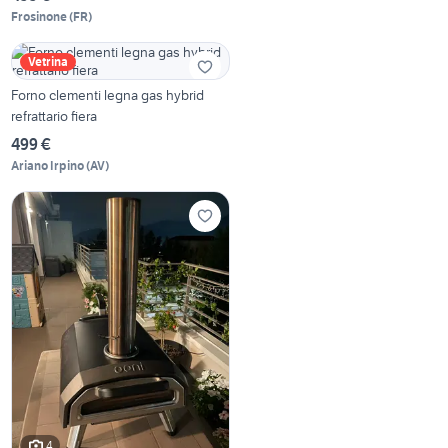
Frosinone
(
FR
)
Vetrina
Forno clementi legna gas hybrid
refrattario fiera
499 €
Ariano Irpino
(
AV
)
4