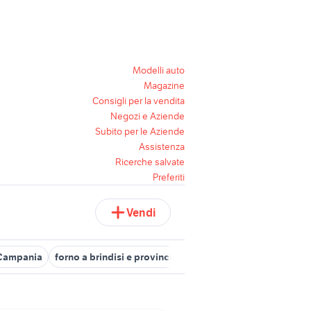
Modelli auto
Magazine
Consigli per la vendita
Negozi e Aziende
Subito per le Aziende
Assistenza
Ricerche salvate
Preferiti
Vendi
 Campania
forno a brindisi e provincia
forno a legna usato camp