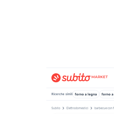
forno a legna
forno a
Ricerche
simili
Subito
Elettrodomestici
barbecue con f