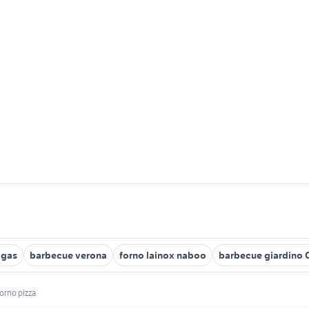
 gas
barbecue verona
forno lainox naboo
barbecue giardino
orno pizza