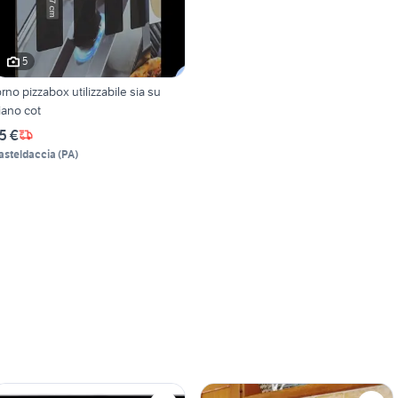
5
orno pizzabox utilizzabile sia su
iano cot
5 €
asteldaccia
(
PA
)