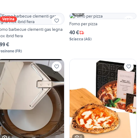
3
Vetrina
Forno per pizza
orno barbecue clementi gas legna
40 €
nox ibrid fiera
Sciacca
(
AG
)
99 €
rosinone
(
FR
)
4
6