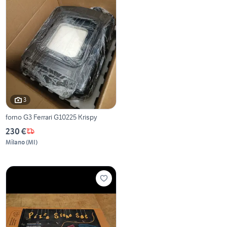
3
forno G3 Ferrari G10225 Krispy
230 €
Milano
(
MI
)