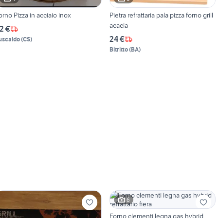
orno Pizza in acciaio inox
Pietra refrattaria pala pizza forno grill
acacia
2 €
24 €
uscaldo
(
CS
)
Bitritto
(
BA
)
6
Forno clementi legna gas hybrid