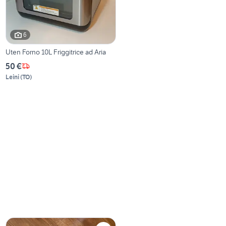
6
Uten Forno 10L Friggitrice ad Aria
50 €
Leini
(
TO
)