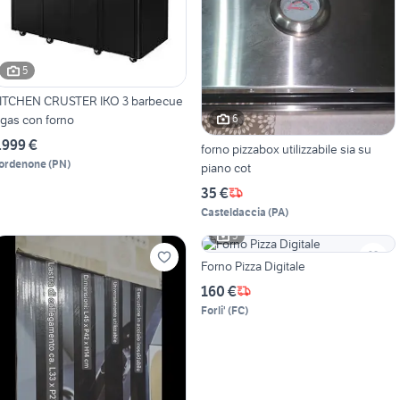
5
ITCHEN CRUSTER IKO 3 barbecue
 gas con forno
6
.999 €
forno pizzabox utilizzabile sia su
ordenone
(
PN
)
piano cot
35 €
Casteldaccia
(
PA
)
5
Forno Pizza Digitale
160 €
Forli'
(
FC
)