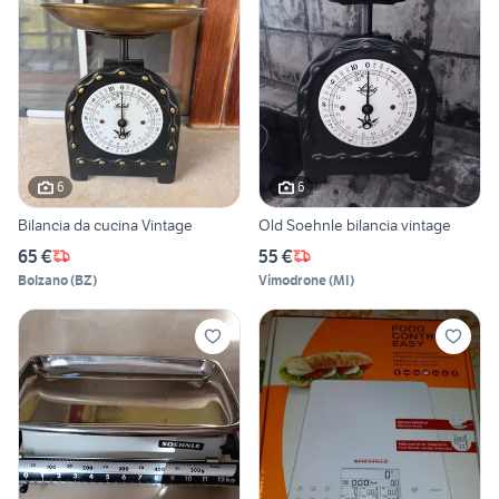
6
6
Bilancia da cucina Vintage
Old Soehnle bilancia vintage
65 €
55 €
Bolzano
(
BZ
)
Vimodrone
(
MI
)