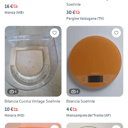
Soehnle
16 €
30 €
Monza
(
MB
)
Pergine Valsugana
(
TN
)
4
4
Bilancia Cucina Vintage Soehnle
Bilancia Soehnle
10 €
4 €
Novara
(
NO
)
Monsampolo del Tronto
(
AP
)