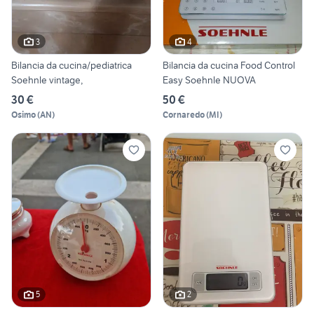
3
4
Bilancia da cucina/pediatrica
Bilancia da cucina Food Control
Soehnle vintage,
Easy Soehnle NUOVA
30 €
50 €
Osimo
(
AN
)
Cornaredo
(
MI
)
5
2