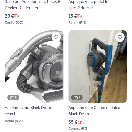
Base per Aspirapolvere Black &
Aspirapolvere portatile
Decker Dustbuster
black&decker
20 €
15 €
Cantu'
(
CO
)
Rimini
(
RN
)
5
6
Aspirapolvere Black Decker
Aspirapolvere Scopa elettrica
ricambi
Black Decker
Roma
(
RM
)
55 €
Comiso
(
RG
)