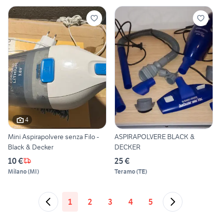
4
Mini Aspirapolvere senza Filo -
ASPIRAPOLVERE BLACK &
Black & Decker
DECKER
10 €
25 €
Milano
(
MI
)
Teramo
(
TE
)
1
2
3
4
5