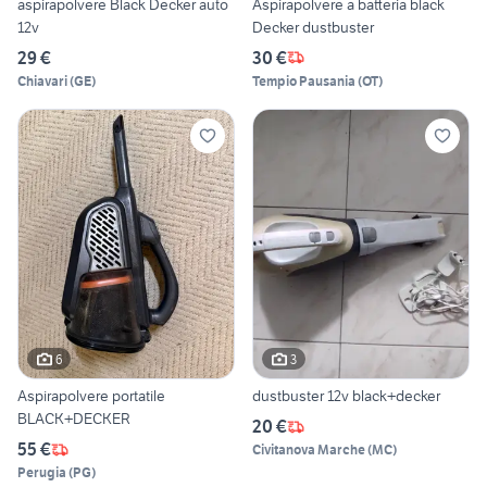
aspirapolvere Black Decker auto
Aspirapolvere a batteria black
12v
Decker dustbuster
29 €
30 €
Chiavari
(
GE
)
Tempio Pausania
(
OT
)
6
3
Aspirapolvere portatile
dustbuster 12v black+decker
BLACK+DECKER
20 €
55 €
Civitanova Marche
(
MC
)
Perugia
(
PG
)