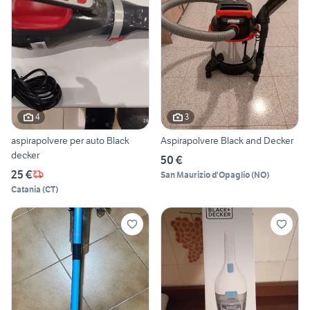
4
3
aspirapolvere per auto Black
Aspirapolvere Black and Decker
decker
50 €
25 €
San Maurizio d'Opaglio
(
NO
)
Catania
(
CT
)