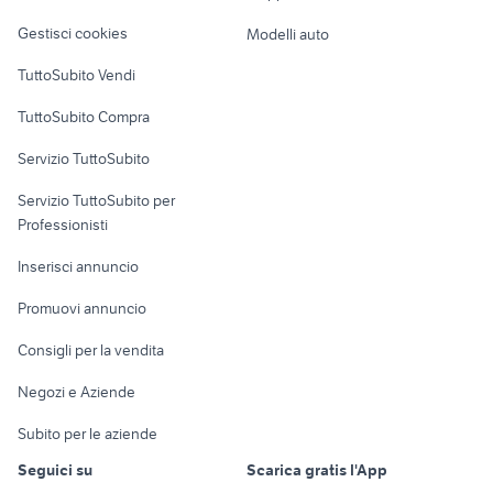
Veicoli commerciali
altro
batteria bosch
piano cottura 85 cm
Gestisci cookies
Modelli auto
Case vacanza
tv mivar elettrodomestici
toyota usata elettrodomestici
TuttoSubito Vendi
Uffici e Locali
TuttoSubito Compra
commerciali
Servizio TuttoSubito
elettronica
per la casa e la
sports e hobby
Servizio TuttoSubito per
persona
Informatica
Animali
Professionisti
Arredamento e
Console e
Accessori per
Casalinghi
Inserisci annuncio
Videogiochi
animali
Elettrodomestici
Promuovi annuncio
Audio/Video
Musica e Film
Giardino e Fai da te
Consigli per la vendita
Fotografia
Libri e Riviste
Abbigliamento e
Negozi e Aziende
Telefonia
Strumenti Musicali
Accessori
Subito per le aziende
Sports
Tutto per i bambini
Seguici su
Scarica gratis l'App
Biciclette