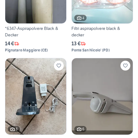
4
*6347-Aspirapolvere Black &
Filtri aspirapolvere black &
Decker
decker
14 €
13 €
Pignataro Maggiore
(
CE
)
Ponte San Nicolo'
(
PD
)
6
6