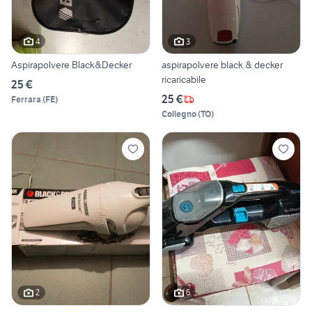
4
3
Aspirapolvere Black&Decker
aspirapolvere black & decker
ricaricabile
25 €
25 €
Ferrara
(
FE
)
Collegno
(
TO
)
2
6