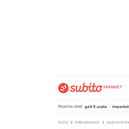
golf 8 usata
impastat
Ricerche
simili
Subito
Elettrodomestici
lavatrice rex 8 