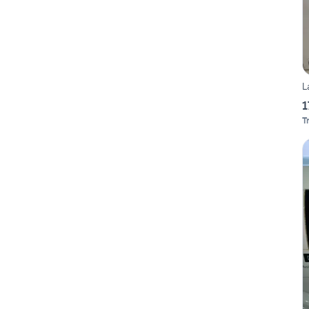
L
1
T