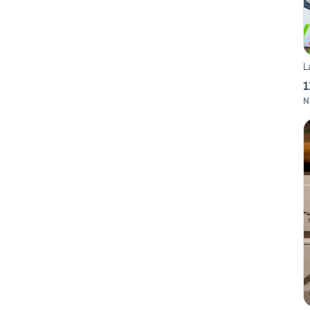
L
1
N