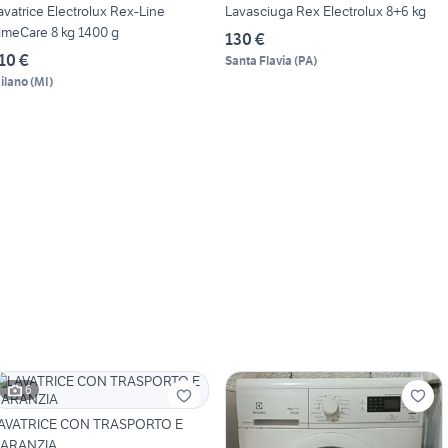
avatrice Electrolux Rex-Line
Lavasciuga Rex Electrolux 8+6 kg
imeCare 8 kg 1400 g
130 €
10 €
Santa Flavia
(
PA
)
ilano
(
MI
)
6
AVATRICE CON TRASPORTO E
ARANZIA