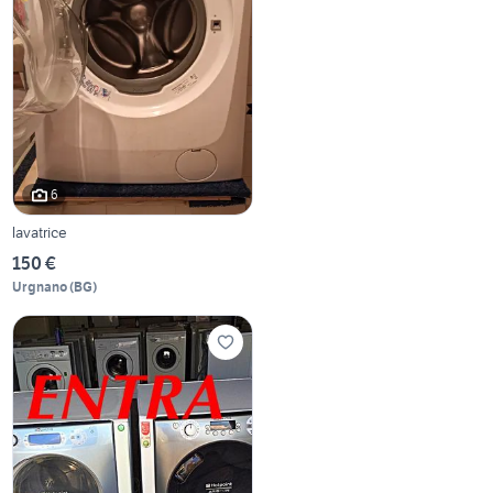
6
lavatrice
150 €
Urgnano
(
BG
)