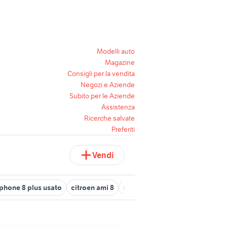
Modelli auto
Magazine
Consigli per la vendita
Negozi e Aziende
Subito per le Aziende
Assistenza
Ricerche salvate
Preferiti
Vendi
iphone 8 plus usato
citroen ami 8
mario kart 8 deluxe usato
sch