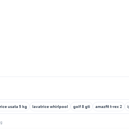
rice usata 5 kg
lavatrice whirlpool
golf 8 gti
amazfit t-rex 2
kg