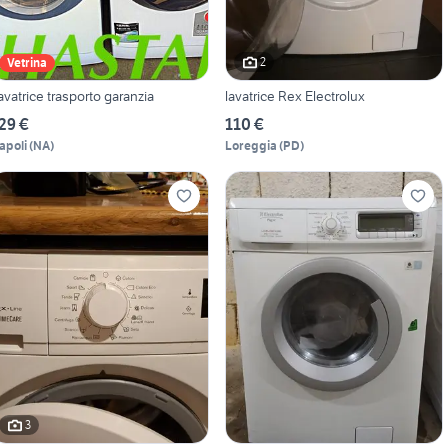
2
Vetrina
avatrice trasporto garanzia
lavatrice Rex Electrolux
29 €
110 €
apoli
(
NA
)
Loreggia
(
PD
)
3