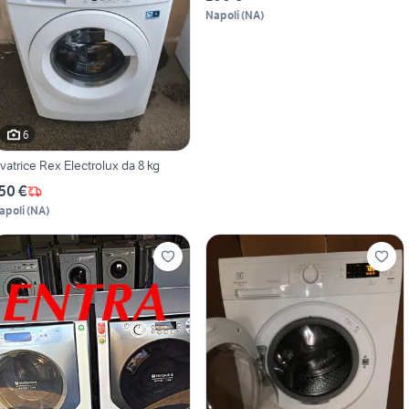
Napoli
(
NA
)
6
avatrice Rex Electrolux da 8 kg
50 €
apoli
(
NA
)