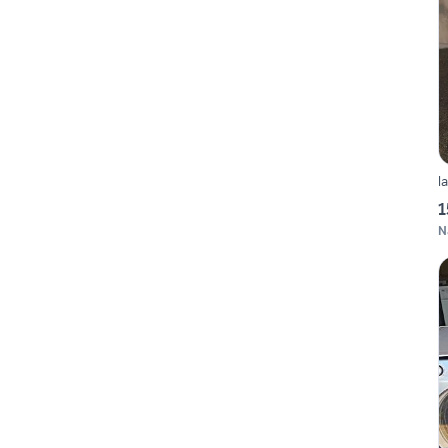
l
1
N