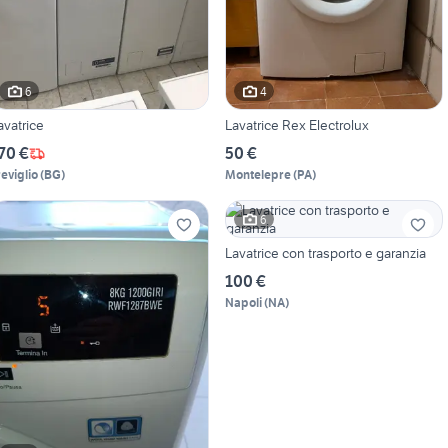
6
4
avatrice
Lavatrice Rex Electrolux
70 €
50 €
reviglio
(
BG
)
Montelepre
(
PA
)
6
Lavatrice con trasporto e garanzia
100 €
Napoli
(
NA
)