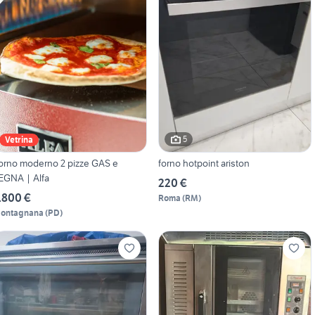
5
Vetrina
orno moderno 2 pizze GAS e
forno hotpoint ariston
EGNA | Alfa
220 €
.800 €
Roma
(
RM
)
ontagnana
(
PD
)