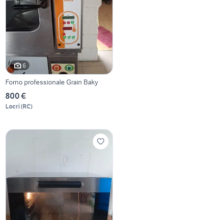
6
Forno professionale Grain Baky
800 €
Locri
(
RC
)