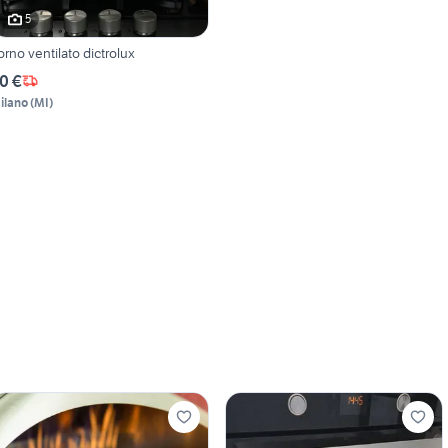
5
orno ventilato dictrolux
0 €
ilano
(
MI
)