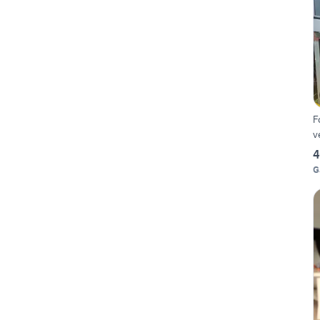
F
v
4
G