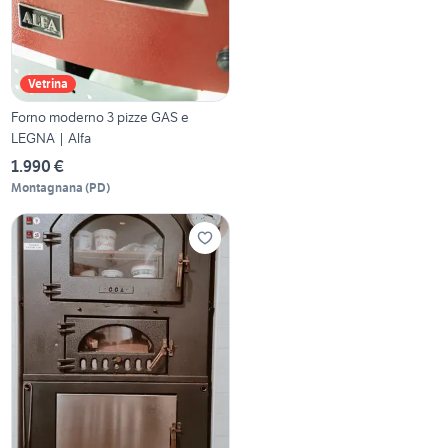
Vetrina
Forno moderno 3 pizze GAS e
LEGNA | Alfa
1.990 €
Montagnana
(
PD
)