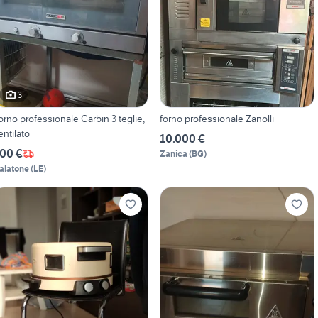
3
orno professionale Garbin 3 teglie,
forno professionale Zanolli
entilato
10.000 €
00 €
Zanica
(
BG
)
alatone
(
LE
)