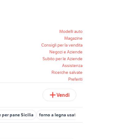
Modelli auto
Magazine
Consigli per la vendita
Negozi e Aziende
Subito per le Aziende
Assistenza
Ricerche salvate
Preferiti
Vendi
 per pane Sicilia
forno a legna usato campania
forno legna piz