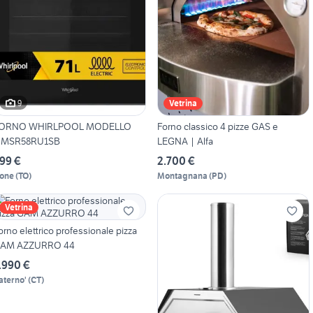
9
Vetrina
ORNO WHIRLPOOL MODELLO
Forno classico 4 pizze GAS e
MSR58RU1SB
LEGNA | Alfa
99 €
2.700 €
one
(
TO
)
Montagnana
(
PD
)
Vetrina
orno elettrico professionale pizza
AM AZZURRO 44
.990 €
aterno'
(
CT
)