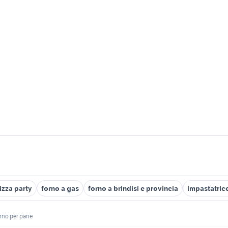
izza party
forno a gas
forno a brindisi e provincia
impastatrice
rno per pane