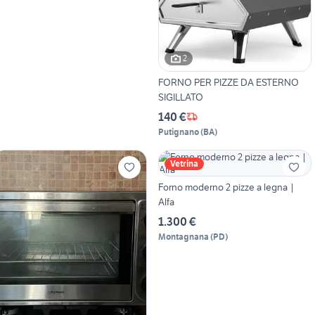
2
FORNO PER PIZZE DA ESTERNO
SIGILLATO
140 €
Putignano
(
BA
)
Vetrina
Forno moderno 2 pizze a legna |
Alfa
1.300 €
Montagnana
(
PD
)