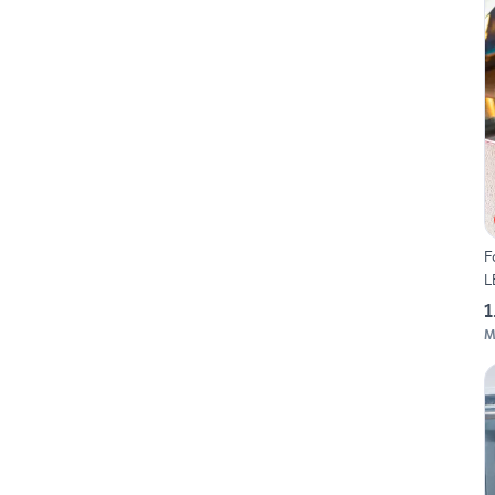
F
L
1
M