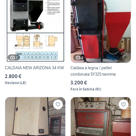
2
3
CALDAIA NEW ARIZONA 34 KW
Caldaia a legna / pellet
combinata SY325 tiemme
2.800 €
3.200 €
Neviano
(
LE
)
Fara in Sabina
(
RI
)