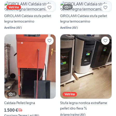
6
Vetrina
GIROLAMI Caldaia stufa pellet
GIROLAMI Caldaia stufa pellet
legna termocamino
legna termocamino
Avellino
(
AV
)
Avellino
(
AV
)
6
Vetrina
Caldaia Pellet/legna
Stufa legna nordica extraflame
pellet idro fiera %
1.500 €
Ariano Irpino
(
AV
)
Casciana Terme Lari
(
PI
)