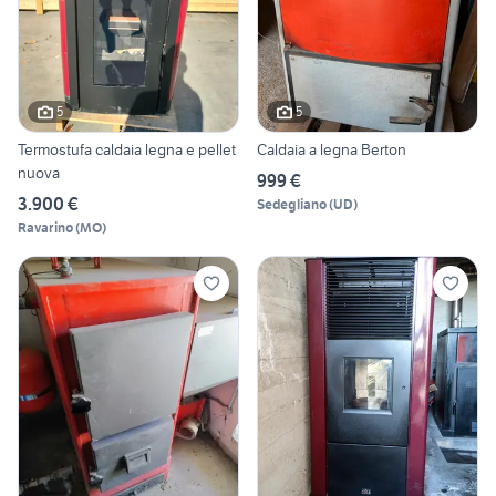
5
5
Termostufa caldaia legna e pellet
Caldaia a legna Berton
nuova
999 €
3.900 €
Sedegliano
(
UD
)
Ravarino
(
MO
)