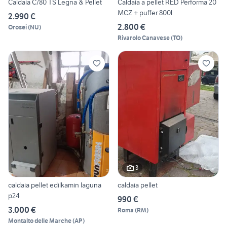
Caldaia C/80 TS Legna & Pellet
Caldaia a pellet RED Performa 20
MCZ + puffer 800l
2.990 €
2.800 €
Orosei
(
NU
)
Rivarolo Canavese
(
TO
)
3
caldaia pellet edilkamin laguna
caldaia pellet
p24
990 €
3.000 €
Roma
(
RM
)
Montalto delle Marche
(
AP
)