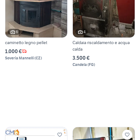
6
4
caminetto legno pellet
Caldaia riscaldamento e acqua
calda
1.000 €
3.500 €
Soveria Mannelli
(
CZ
)
Candela
(
FG
)