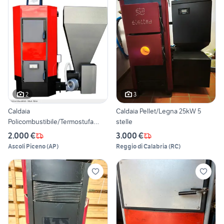
2
3
Caldaia
Caldaia Pellet/Legna 25kW 5
Policombustibile/Termostufa
stelle
legna e pellet
2.000 €
3.000 €
Ascoli Piceno
(
AP
)
Reggio di Calabria
(
RC
)