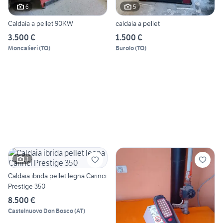
6
5
Caldaia a pellet 90KW
caldaia a pellet
3.500 €
1.500 €
Moncalieri
(
TO
)
Burolo
(
TO
)
3
Caldaia ibrida pellet legna Carinci
Prestige 350
8.500 €
Castelnuovo Don Bosco
(
AT
)