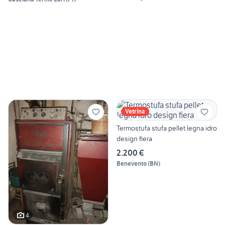
Vetrina
Termostufa stufa pellet legna idro
design fiera
2.200 €
Benevento
(
BN
)
4