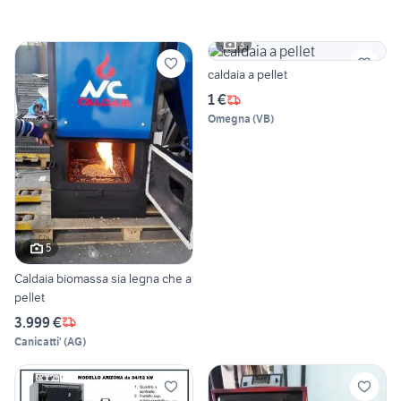
3
caldaia a pellet
1 €
Omegna
(
VB
)
5
Caldaia biomassa sia legna che a
pellet
3.999 €
Canicatti'
(
AG
)