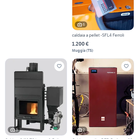
6
caldaia a pellet -SFL4 Ferroli
1.200 €
Muggia
(
TS
)
3
2