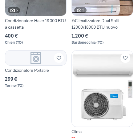
6
5
Condizionatore Haier 18.000 BTU
❄️Climatizzatore Dual Split
a cassetta
12000/18000 BTU nuovo
400 €
1.200 €
Chieri
(
TO
)
Bardonecchia
(
TO
)
Condizionatore Portatile
299 €
Torino
(
TO
)
Clima