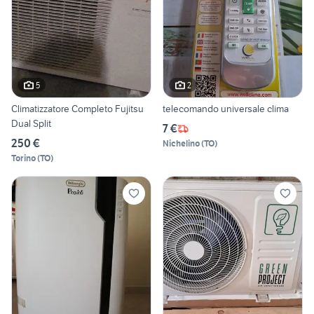
5
2
Climatizzatore Completo Fujitsu
telecomando universale clima
Dual Split
7 €
250 €
Nichelino
(
TO
)
Torino
(
TO
)