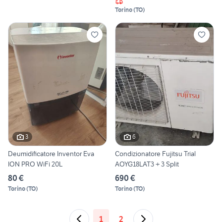
Torino
(
TO
)
3
6
Deumidificatore Inventor Eva
Condizionatore Fujitsu Trial
ION PRO WiFi 20L
AOYG18LAT3 + 3 Split
80 €
690 €
Torino
(
TO
)
Torino
(
TO
)
1
2