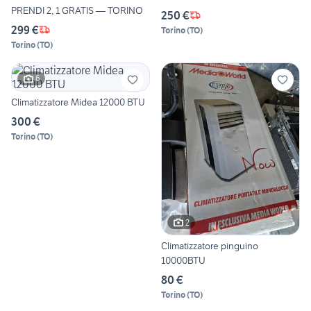
PRENDI 2, 1 GRATIS — TORINO
250 €
299 €
Torino
(
TO
)
Torino
(
TO
)
6
Climatizzatore Midea 12000 BTU
300 €
Torino
(
TO
)
2
Climatizzatore pinguino
10000BTU
80 €
Torino
(
TO
)