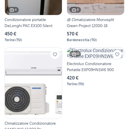
4
6
Condizionatore portatile
🧊 Climatizzatore Monosplit
DeLonghi PAC EX100 Silent
Green Project 12000-18
450 €
570 €
Torino
(
TO
)
Bardonecchia
(
TO
)
4
Electrolux Condizionatore
Portatile EXP09HN1W6 900
420 €
Torino
(
TO
)
Climatizzatore Condizionatore