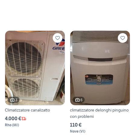
3
6
Climatizzatore canalizatto
climatizzatore delonghi pinguino
con problemi
4.000 €
110 €
Rho
(
MI
)
Nove
(
VI
)