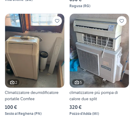
Ragusa
(
RG
)
2
5
Climatizzatore deumidificatore
climatizzatore più pompa di
portatile Comfee
calore due split
100 €
320 €
Sesto al Reghena
(
PN
)
Pozzo d'Adda
(
MI
)