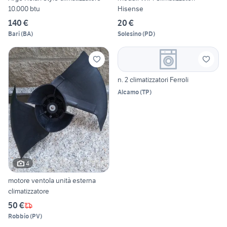
10.000 btu
Hisense
140 €
20 €
Bari
(
BA
)
Solesino
(
PD
)
n. 2 climatizzatori Ferroli
Alcamo
(
TP
)
4
motore ventola unità esterna
climatizzatore
50 €
Robbio
(
PV
)