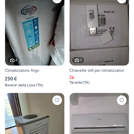
4
3
Climatizzatore Argo
Chiavette wifi per climatizzatori
250 €
Taranto
(
TA
)
Rovere' della Luna
(
TN
)