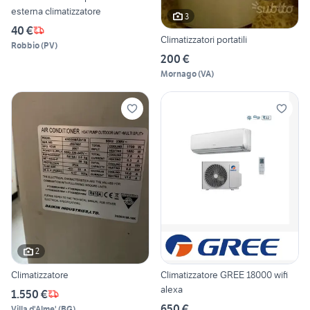
esterna climatizzatore
3
40 €
Climatizzatori portatili
Robbio
(
PV
)
200 €
Mornago
(
VA
)
2
Climatizzatore
Climatizzatore GREE 18000 wifi
alexa
1.550 €
650 €
Villa d'Alme'
(
BG
)