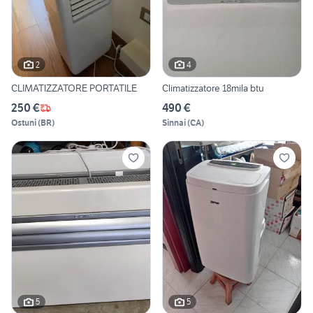
2
4
CLIMATIZZATORE PORTATILE
Climatizzatore 18mila btu
250 €
490 €
Ostuni
(
BR
)
Sinnai
(
CA
)
5
5