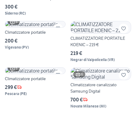
300 €
Siderno
(
RC
)
6
Climatizzatore portatile
CLIMATIZZATORE PORTATILE
200 €
KOENIC – 219 €
Vigevano
(
PV
)
219 €
Negrar di Valpolicella
(
VR
)
6
6
Climatizzatore portatile
Climatizzatore canalizzato
299 €
Samsung Digital
Pescara
(
PE
)
700 €
Novate Milanese
(
MI
)