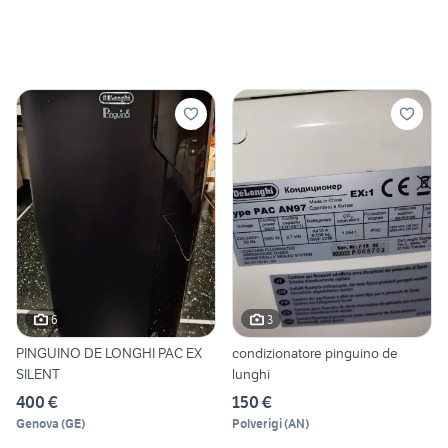
6
3
PINGUINO DE LONGHI PAC EX
condizionatore pinguino de
SILENT
lunghi
400 €
150 €
Genova
(
GE
)
Polverigi
(
AN
)