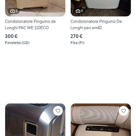
6
6
Condizionatore Pinguino de
Condizionatore Pinguino De
Longhi PAC WE 110ECO
Longhi pec em82
300 €
270 €
Povoletto
(
UD
)
Pisa
(
PI
)