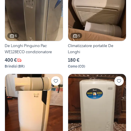
6
5
De Longhi Pinguino Pac
Climatizzatore portatile De
WE128ECO condizionatore
Longhi
400 €
180 €
Brindisi
(
BR
)
Como
(
CO
)