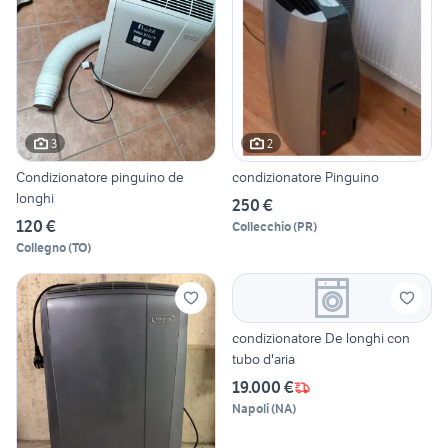
3
2
Condizionatore pinguino de
condizionatore Pinguino
longhi
250 €
120 €
Collecchio
(
PR
)
Collegno
(
TO
)
condizionatore De longhi con
tubo d'aria
19.000 €
Napoli
(
NA
)