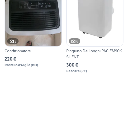
3
6
Condizionatore
Pinguino De Longhi PAC EM90K
SILENT
220 €
300 €
Castello d'Argile
(
BO
)
Pescara
(
PE
)