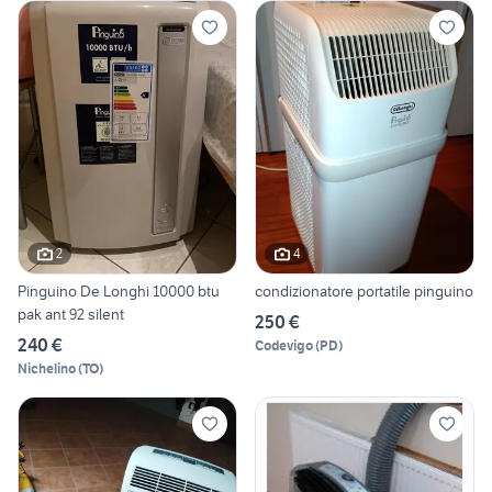
2
4
Pinguino De Longhi 10000 btu
condizionatore portatile pinguino
pak ant 92 silent
250 €
240 €
Codevigo
(
PD
)
Nichelino
(
TO
)