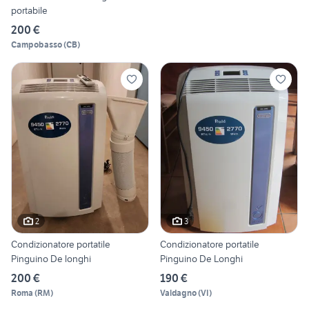
portabile
200 €
Campobasso
(
CB
)
2
3
Condizionatore portatile
Condizionatore portatile
Pinguino De longhi
Pinguino De Longhi
200 €
190 €
Roma
(
RM
)
Valdagno
(
VI
)