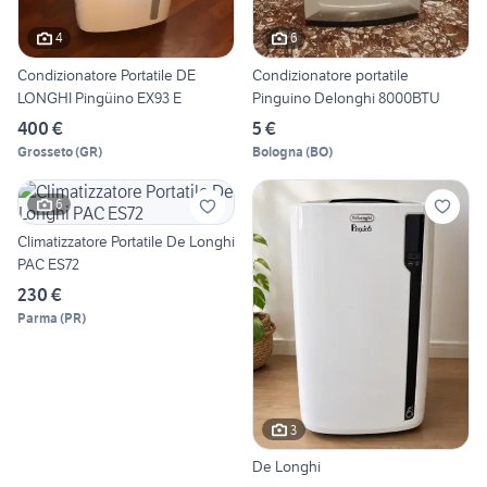
4
6
Condizionatore Portatile DE
Condizionatore portatile
LONGHI Pingüino EX93 E
Pinguino Delonghi 8000BTU
400 €
5 €
Grosseto
(
GR
)
Bologna
(
BO
)
6
Climatizzatore Portatile De Longhi
PAC ES72
230 €
Parma
(
PR
)
3
De Longhi