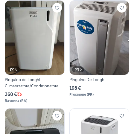
6
5
Pinguino de Longhi -
Pinguino De Longhi
Climatizzatore/Condizionatore
198 €
260 €
Frosinone
(
FR
)
Ravenna
(
RA
)