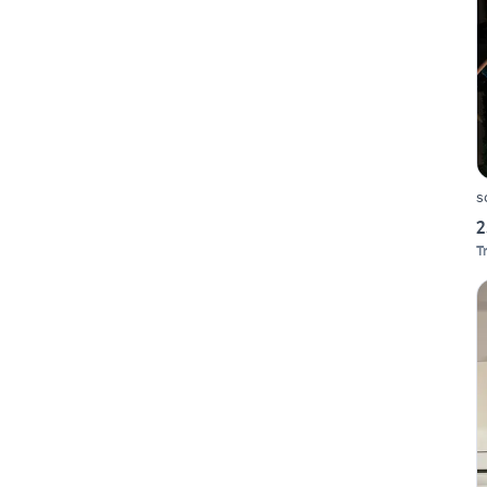
s
2
T