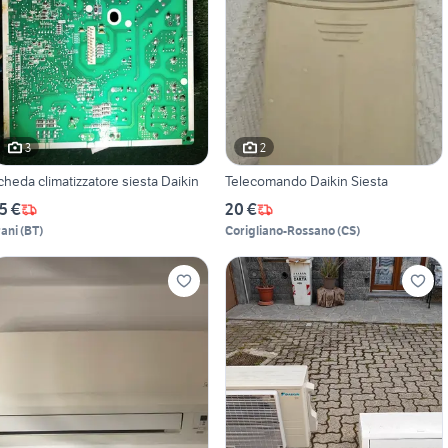
3
2
cheda climatizzatore siesta Daikin
Telecomando Daikin Siesta
5 €
20 €
rani
(
BT
)
Corigliano-Rossano
(
CS
)