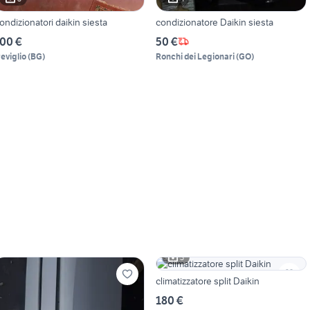
ondizionatori daikin siesta
condizionatore Daikin siesta
00 €
50 €
reviglio
(
BG
)
Ronchi dei Legionari
(
GO
)
3
climatizzatore split Daikin
180 €