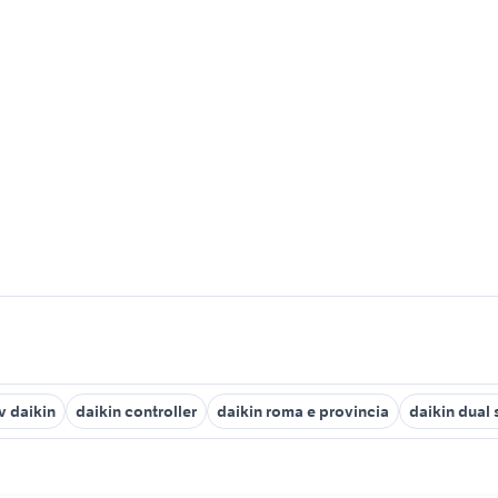
v daikin
daikin controller
daikin roma e provincia
daikin dual 