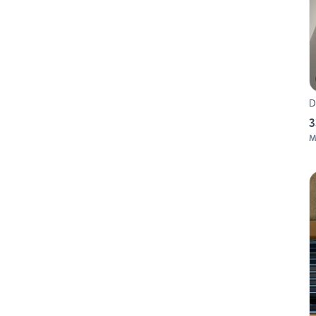
D
3
M