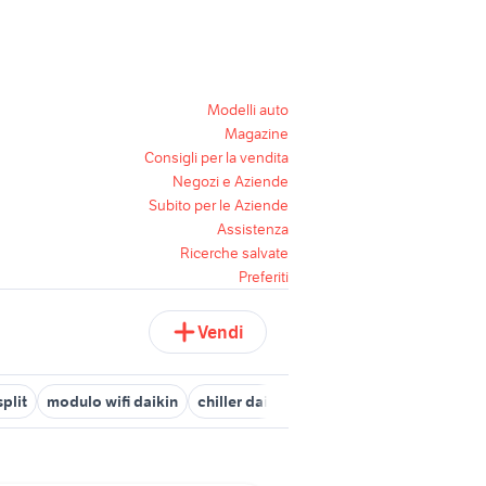
Modelli auto
Magazine
Consigli per la vendita
Negozi e Aziende
Subito per le Aziende
Assistenza
Ricerche salvate
Preferiti
Vendi
split
modulo wifi daikin
chiller daikin
pompa di calore daikin