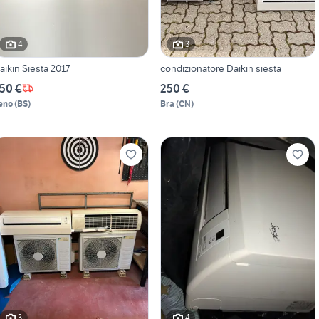
4
3
aikin Siesta 2017
condizionatore Daikin siesta
50 €
250 €
eno
(
BS
)
Bra
(
CN
)
3
4