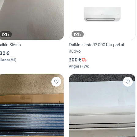
3
2
aikin Siesta
Daikin siesta 12.000 btu pari al
nuovo
30 €
300 €
ilano
(
MI
)
Angera
(
VA
)