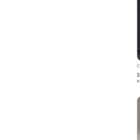
C
1
P