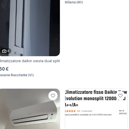
Milano
(
MI
)
4
limatizzatore daikin siesta dual split
50 €
iovene Rocchette
(
VI
)