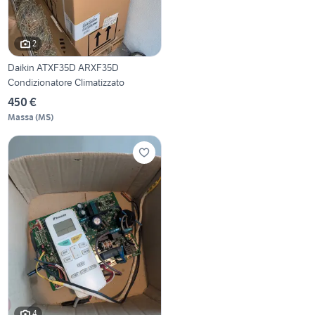
2
Daikin ATXF35D ARXF35D
Condizionatore Climatizzato
450 €
Massa
(
MS
)
4