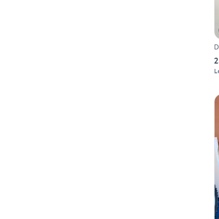
D
2
L