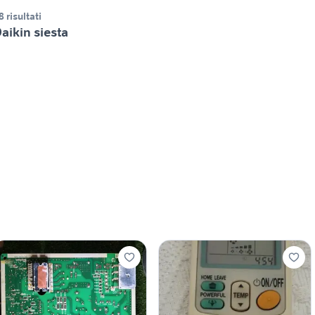
8 risultati
aikin siesta