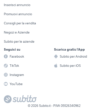
Console e
Accessori per
Casalinghi
Inserisci annuncio
Videogiochi
animali
Elettrodomestici
Promuovi annuncio
Audio/Video
Musica e Film
Giardino e Fai da te
Consigli per la vendita
Fotografia
Libri e Riviste
Abbigliamento e
Negozi e Aziende
Telefonia
Strumenti Musicali
Accessori
Subito per le aziende
Sports
Tutto per i bambini
Seguici su
Scarica gratis l'App
Biciclette
Facebook
Subito per Android
Collezionismo
TikTok
Subito per iOS
Instagram
YouTube
©
2026
Subito.it - P.IVA 05526340962