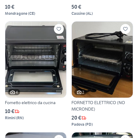
10 €
50 €
Mondragone
(
CE
)
Cassine
(
AL
)
4
2
Fornetto elettrico da cucina
FORNETTO ELETTRICO (NO
MICRONDE)
10 €
20 €
Rimini
(
RN
)
Padova
(
PD
)