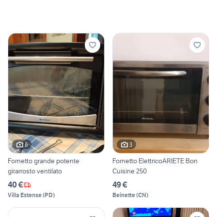
6
3
Fornetto grande potente
Fornetto ElettricoARIETE Bon
girarrosto ventilato
Cuisine 250
40 €
49 €
Villa Estense
(
PD
)
Beinette
(
CN
)