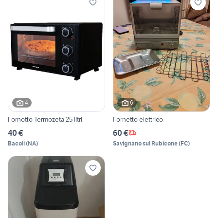
4
6
Fornotto Termozeta 25 litri
Fornetto elettrico
40 €
60 €
Bacoli
(
NA
)
Savignano sul Rubicone
(
FC
)