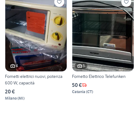
4
5
Fornetti elettrici nuovi, potenza
Fornetto Elettrico Telefunken
600 W, capacità
50 €
20 €
Catania
(
CT
)
Milano
(
MI
)