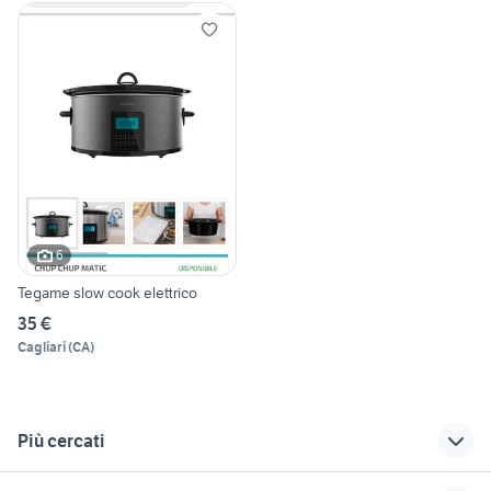
6
Tegame slow cook elettrico
35 €
Cagliari
(
CA
)
Più cercati
Correlati
Richerche simili
Suggerimenti