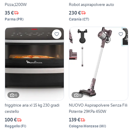
Pizza,1200W
Robot aspirapolvere auto
35 €
230 €
Parma
(
PR
)
Catania
(
CT
)
6
6
friggitrice aria xl 15 kg 230 gradi
NUOVO Aspirapolvere Senza Fili
cestello
Potente 29KPa 450W
100 €
139 €
Reggello
(
FI
)
Cologno Monzese
(
MI
)