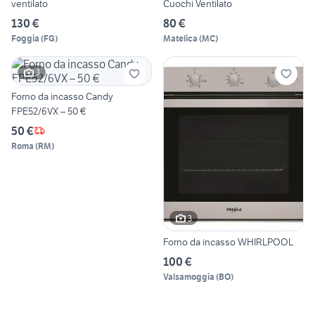
ventilato
Cuochi Ventilato
130 €
80 €
Foggia
(
FG
)
Matelica
(
MC
)
3
Forno da incasso Candy
FPE52/6VX – 50 €
50 €
Roma
(
RM
)
3
Forno da incasso WHIRLPOOL
100 €
Valsamoggia
(
BO
)