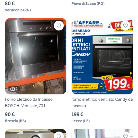
80 €
Piove di Sacco
(
PD
)
Verucchio
(
RN
)
2
Forno Elettrico da Incasso
forno elettrico ventilato Candy da
BOSCH, Ventilato, 70 L
incasso
90 €
199 €
Brescia
(
BS
)
Lecce
(
LE
)