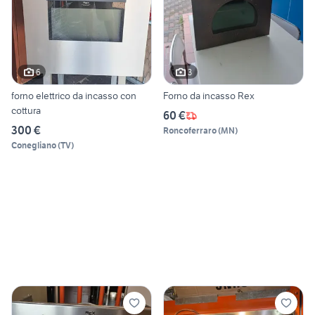
6
3
forno elettrico da incasso con
Forno da incasso Rex
cottura
60 €
300 €
Roncoferraro
(
MN
)
Conegliano
(
TV
)