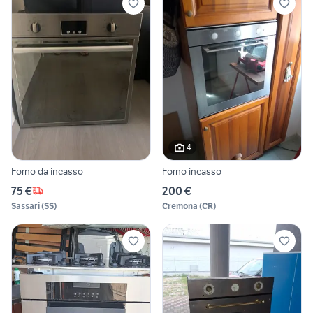
4
Forno da incasso
Forno incasso
75 €
200 €
Sassari
(
SS
)
Cremona
(
CR
)