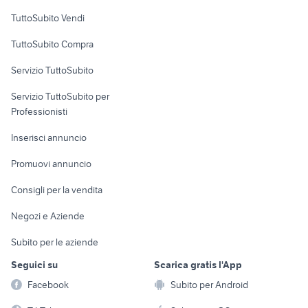
lavatrice akai
Case vacanza
provincia
TuttoSubito Vendi
Uffici e Locali
TuttoSubito Compra
commerciali
Servizio TuttoSubito
elettronica
per la casa e la
sports e hobby
Servizio TuttoSubito per
persona
Informatica
Animali
Professionisti
Arredamento e
Console e
Accessori per
Casalinghi
Inserisci annuncio
Videogiochi
animali
Elettrodomestici
Promuovi annuncio
Audio/Video
Musica e Film
Giardino e Fai da te
Consigli per la vendita
Fotografia
Libri e Riviste
Abbigliamento e
Negozi e Aziende
Telefonia
Strumenti Musicali
Accessori
Subito per le aziende
Sports
Tutto per i bambini
Seguici su
Scarica gratis l'App
Biciclette
Facebook
Subito per Android
Collezionismo