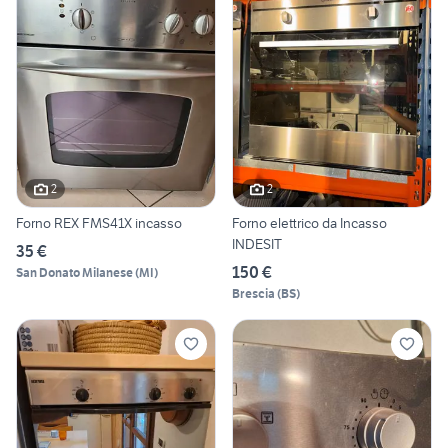
2
2
Forno REX FMS41X incasso
Forno elettrico da Incasso
INDESIT
35 €
150 €
San Donato Milanese
(
MI
)
Brescia
(
BS
)