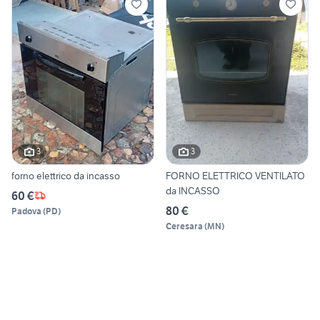
3
3
forno elettrico da incasso
FORNO ELETTRICO VENTILATO
da INCASSO
60 €
80 €
Padova
(
PD
)
Ceresara
(
MN
)