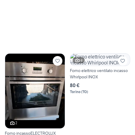
4
Forno elettrico ventilato incasso
Whirlpool INOX
80 €
Torino
(
TO
)
2
Forno incassoELECTROLUX