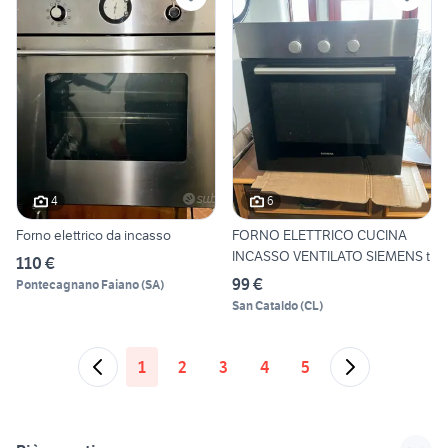
4
6
Forno elettrico da incasso
FORNO ELETTRICO CUCINA
INCASSO VENTILATO SIEMENS t
110 €
99 €
Pontecagnano Faiano
(
SA
)
San Cataldo
(
CL
)
1
2
3
4
5