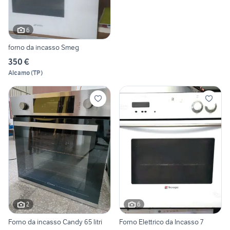
6
forno da incasso Smeg
350 €
Alcamo
(
TP
)
2
6
Forno da incasso Candy 65 litri
Forno Elettrico da Incasso 7