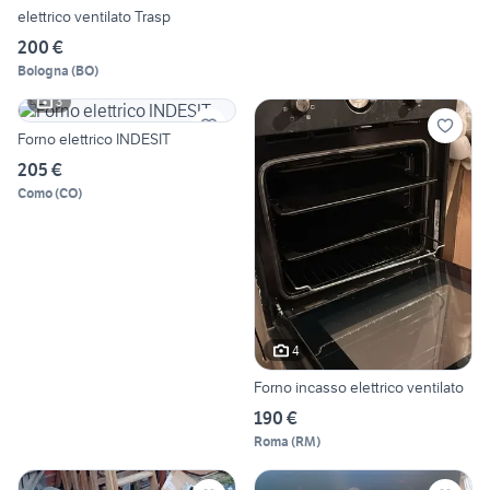
elettrico ventilato Trasp
200 €
Bologna
(
BO
)
3
Forno elettrico INDESIT
205 €
Como
(
CO
)
4
Forno incasso elettrico ventilato
190 €
Roma
(
RM
)