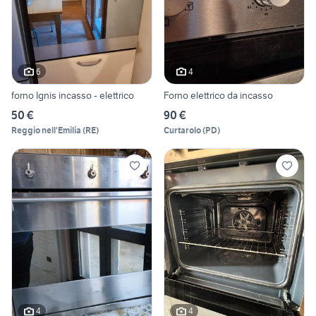
6
4
forno Ignis incasso - elettrico
Forno elettrico da incasso
50 €
90 €
Reggio nell'Emilia
(
RE
)
Curtarolo
(
PD
)
4
4