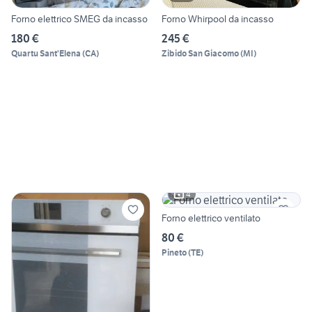
Forno elettrico SMEG da incasso
Forno Whirpool da incasso
180 €
245 €
Quartu Sant'Elena
(
CA
)
Zibido San Giacomo
(
MI
)
4
Forno elettrico ventilato
80 €
Pineto
(
TE
)