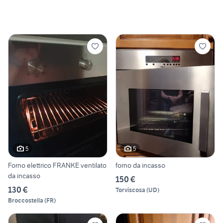
5
5
Forno elettrico FRANKE ventilato
forno da incasso
da incasso
150 €
130 €
Torviscosa
(
UD
)
Broccostella
(
FR
)