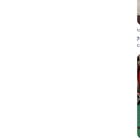
f
7
C