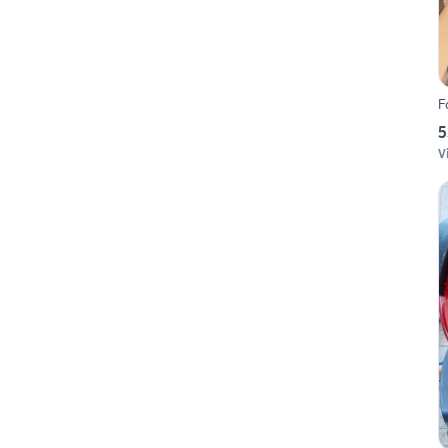
F
5
V