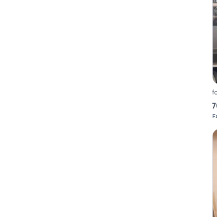
f
7
F