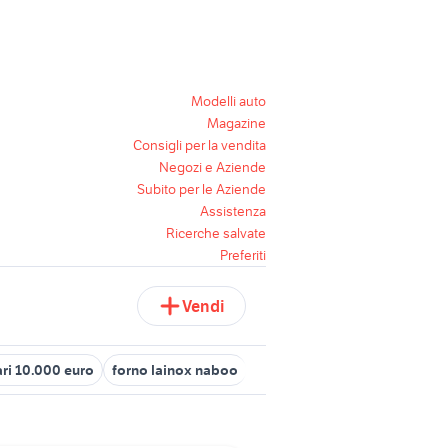
Modelli auto
Magazine
Consigli per la vendita
Negozi e Aziende
Subito per le Aziende
Assistenza
Ricerche salvate
Preferiti
Vendi
ari 10.000 euro
forno lainox naboo
fiat dino ferrari auto
forno 