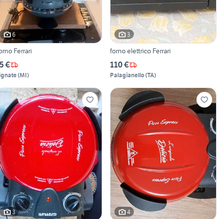
6
3
orno Ferrari
forno elettrico Ferrari
5 €
110 €
ignate
(
MI
)
Palagianello
(
TA
)
3
4