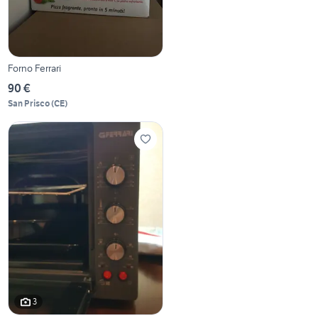
Forno Ferrari
90 €
San Prisco
(
CE
)
3