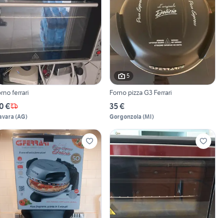
5
orno ferrari
Forno pizza G3 Ferrari
0 €
35 €
avara
(
AG
)
Gorgonzola
(
MI
)