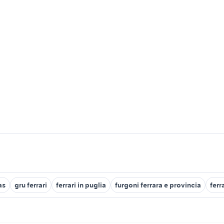
as
gru ferrari
ferrari in puglia
furgoni ferrara e provincia
ferr