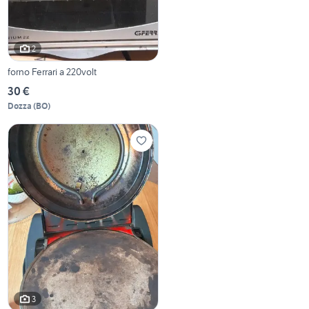
2
forno Ferrari a 220volt
30 €
Dozza
(
BO
)
3