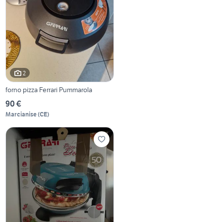
2
forno pizza Ferrari Pummarola
90 €
Marcianise
(
CE
)