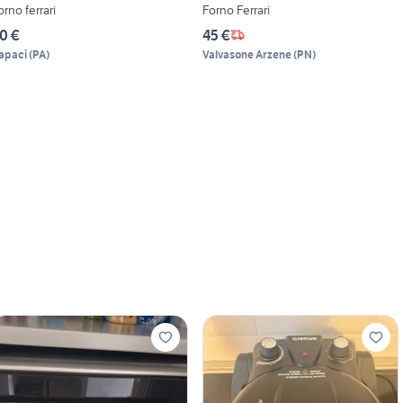
orno ferrari
Forno Ferrari
0 €
45 €
apaci
(
PA
)
Valvasone Arzene
(
PN
)