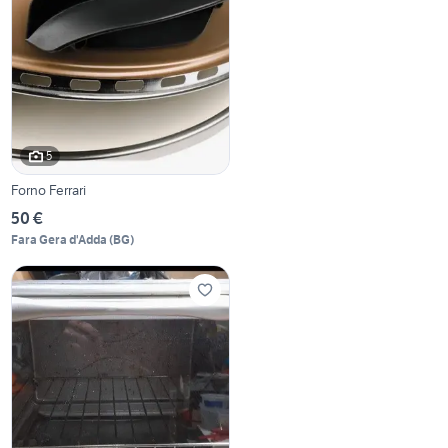
5
Forno Ferrari
50 €
Fara Gera d'Adda
(
BG
)