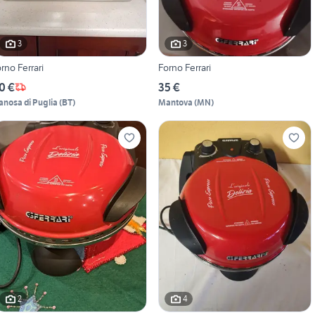
3
3
orno Ferrari
Forno Ferrari
0 €
35 €
anosa di Puglia
(
BT
)
Mantova
(
MN
)
2
4