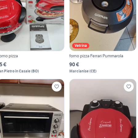
Vetrina
orno pizza
forno pizza Ferrari Pummarola
5 €
90 €
an Pietro in Casale
(
BO
)
Marcianise
(
CE
)