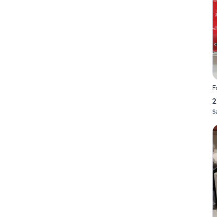
F
2
S