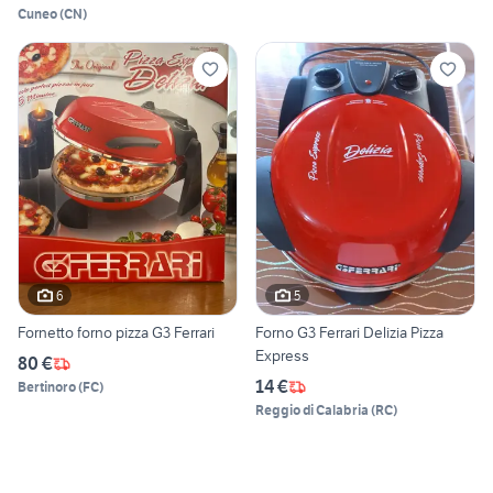
Cuneo
(
CN
)
6
5
Fornetto forno pizza G3 Ferrari
Forno G3 Ferrari Delizia Pizza
Express
80 €
14 €
Bertinoro
(
FC
)
Reggio di Calabria
(
RC
)