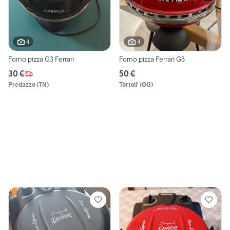
4
4
Forno pizza G3 Ferrari
Forno pizza Ferrari G3
30 €
50 €
Predazzo
(
TN
)
Tortoli'
(
OG
)