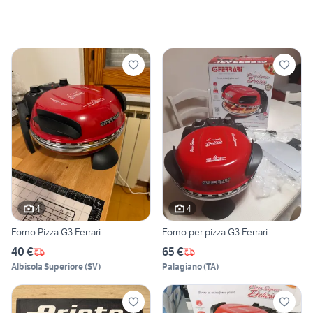
4
4
Forno Pizza G3 Ferrari
Forno per pizza G3 Ferrari
40 €
65 €
Albisola Superiore
(
SV
)
Palagiano
(
TA
)