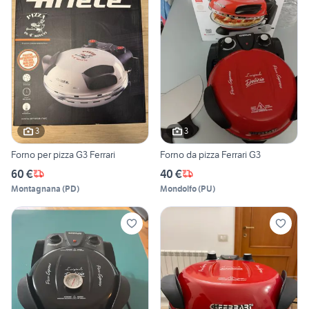
3
3
Forno per pizza G3 Ferrari
Forno da pizza Ferrari G3
60 €
40 €
Montagnana
(
PD
)
Mondolfo
(
PU
)