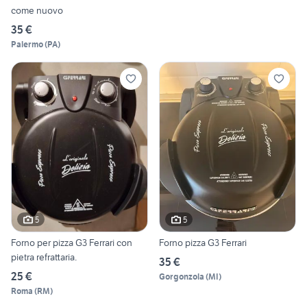
come nuovo
35 €
Palermo
(
PA
)
5
5
Forno per pizza G3 Ferrari con
Forno pizza G3 Ferrari
pietra refrattaria.
35 €
25 €
Gorgonzola
(
MI
)
Roma
(
RM
)