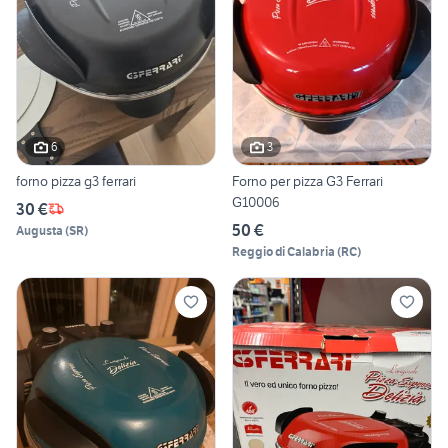
6
3
forno pizza g3 ferrari
Forno per pizza G3 Ferrari
G10006
30 €
50 €
Augusta
(
SR
)
Reggio di Calabria
(
RC
)