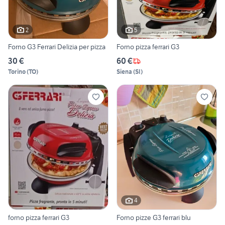
2
5
Forno G3 Ferrari Delizia per pizza
Forno pizza ferrari G3
30 €
60 €
Torino
(
TO
)
Siena
(
SI
)
4
forno pizza ferrari G3
Forno pizze G3 ferrari blu