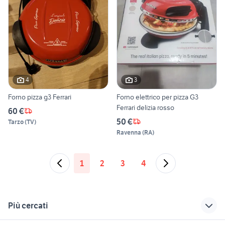
4
3
Forno pizza g3 Ferrari
Forno elettrico per pizza G3
Ferrari delizia rosso
60 €
50 €
Tarzo
(
TV
)
Ravenna
(
RA
)
1
2
3
4
Più cercati