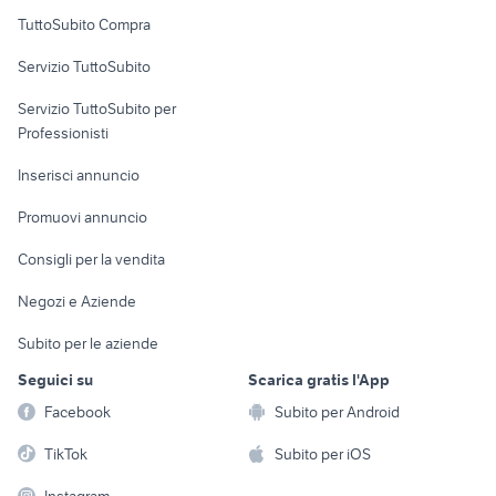
Uffici e Locali
TuttoSubito Compra
commerciali
Servizio TuttoSubito
elettronica
per la casa e la
sports e hobby
Servizio TuttoSubito per
persona
Informatica
Animali
Professionisti
Arredamento e
Console e
Accessori per
Casalinghi
Inserisci annuncio
Videogiochi
animali
Elettrodomestici
Promuovi annuncio
Audio/Video
Musica e Film
Giardino e Fai da te
Consigli per la vendita
Fotografia
Libri e Riviste
Abbigliamento e
Negozi e Aziende
Telefonia
Strumenti Musicali
Accessori
Subito per le aziende
Sports
Tutto per i bambini
Seguici su
Scarica gratis l'App
Biciclette
Facebook
Subito per Android
Collezionismo
TikTok
Subito per iOS
Instagram