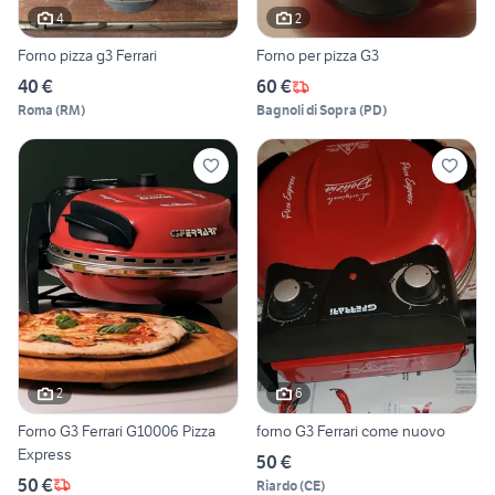
4
2
Forno pizza g3 Ferrari
Forno per pizza G3
40 €
60 €
Roma
(
RM
)
Bagnoli di Sopra
(
PD
)
2
6
Forno G3 Ferrari G10006 Pizza
forno G3 Ferrari come nuovo
Express
50 €
50 €
Riardo
(
CE
)