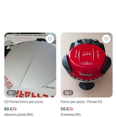
2
6
G3 Ferrari forno per pizza
Forno per pizza - Ferrari G3
80 €
50 €
Albano Laziale
(
RM
)
Cremona
(
CR
)