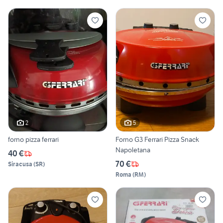
2
5
forno pizza ferrari
Forno G3 Ferrari Pizza Snack
Napoletana
40 €
70 €
Siracusa
(
SR
)
Roma
(
RM
)