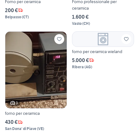
Forno per ceramica
Forno professionale per
ceramica
200 €
1.600 €
Belpasso
(
CT
)
Vasto
(
CH
)
forno per ceramica wieland
5.000 €
Ribera
(
AG
)
3
forno per ceramica
430 €
San Dona' di Piave
(
VE
)