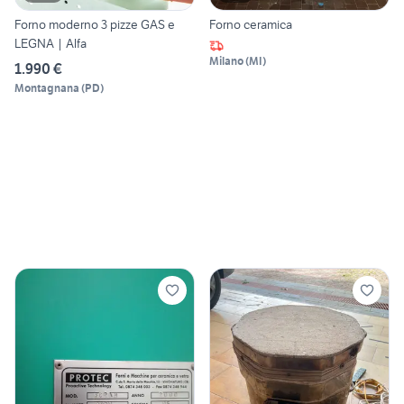
Forno moderno 3 pizze GAS e
Forno ceramica
LEGNA | Alfa
Milano
(
MI
)
1.990 €
Montagnana
(
PD
)