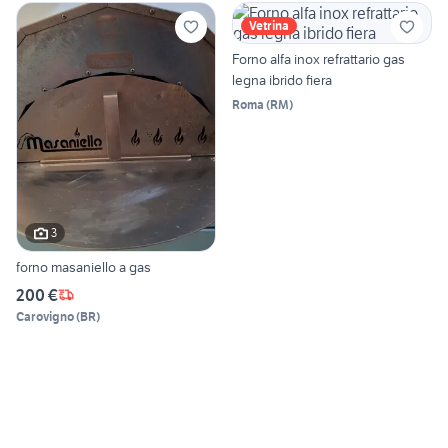
Vetrina
Forno alfa inox refrattario gas
legna ibrido fiera
Roma
(
RM
)
3
forno masaniello a gas
200 €
Carovigno
(
BR
)