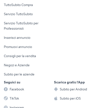
Uffici e Locali
TuttoSubito Compra
commerciali
Servizio TuttoSubito
elettronica
per la casa e la
sports e hobby
Servizio TuttoSubito per
persona
Informatica
Animali
Professionisti
Arredamento e
Console e
Accessori per
Casalinghi
Inserisci annuncio
Videogiochi
animali
Elettrodomestici
Promuovi annuncio
Audio/Video
Musica e Film
Giardino e Fai da te
Consigli per la vendita
Fotografia
Libri e Riviste
Abbigliamento e
Negozi e Aziende
Telefonia
Strumenti Musicali
Accessori
Subito per le aziende
Sports
Tutto per i bambini
Seguici su
Scarica gratis l'App
Biciclette
Facebook
Subito per Android
Collezionismo
TikTok
Subito per iOS
Instagram