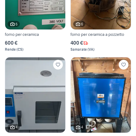
6
6
forno per ceramica
forno per ceramica a pozzetto
600 €
400 €
Rende
(
CS
)
Samarate
(
VA
)
4
4