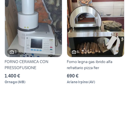
3
6
FORNO CERAMICA CON
Forno legna gas ibrido alfa
PRESSOFUSIONE
refrattario pizza fier
1.400 €
690 €
Ornago
(
MB
)
Ariano Irpino
(
AV
)