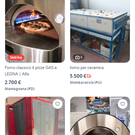
6
Vetrina
Forno classico 4 pizze GAS e
forno per ceramica
LEGNA | Alfa
5.500 €
2.700 €
Mombaroccio
(
PU
)
Montagnana
(
PD
)