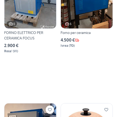
6
6
FORNO ELETTRICO PER
Forno per ceramica
CERAMICA FOCUS
4.500 €
2.900 €
Ivrea
(
TO
)
Rosa'
(
VI
)