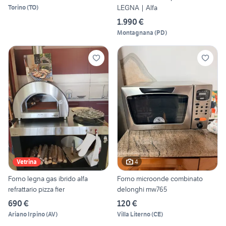
LEGNA | Alfa
Torino
(
TO
)
1.990 €
Montagnana
(
PD
)
4
Vetrina
Forno legna gas ibrido alfa
Forno microonde combinato
refrattario pizza fier
delonghi mw765
690 €
120 €
Ariano Irpino
(
AV
)
Villa Literno
(
CE
)