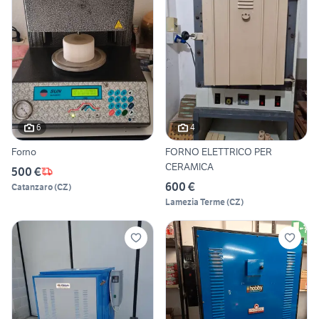
6
4
Forno
FORNO ELETTRICO PER
CERAMICA
500 €
600 €
Catanzaro
(
CZ
)
Lamezia Terme
(
CZ
)