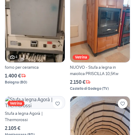
4
Vetrina
forno per ceramica
NUOVO - Stufa a legna in
maiolica PRISCILLA 10,5Kw
1.400 €
2.150 €
Bologna
(
BO
)
Castello di Godego
(
TV
)
Vetrina
Stufa a legna Agorà |
Thermorossi
2.105 €
Montagnana
(
PD
)