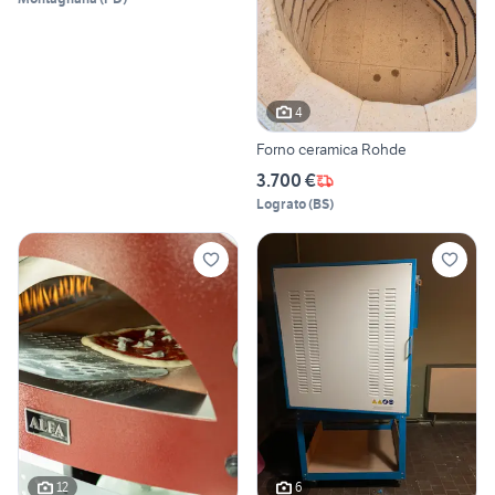
4
Forno ceramica Rohde
3.700 €
Lograto
(
BS
)
12
6