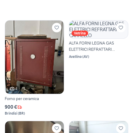
Vetrina
ALFA FORNI LEGNA GAS
ELETTRICI REFRATTARI
CARRELLO
Avellino
(
AV
)
4
Forno per ceramica
900 €
Brindisi
(
BR
)