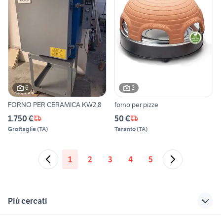
6
2
FORNO PER CERAMICA KW2,8
forno per pizze
1.750 €
50 €
Grottaglie
(
TA
)
Taranto
(
TA
)
1
2
3
4
5
Più cercati