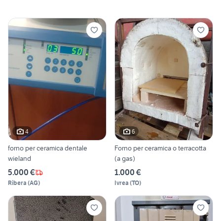
4
6
forno per ceramica dentale
Forno per ceramica o terracotta
wieland
(a gas)
5.000 €
1.000 €
Ribera
(
AG
)
Ivrea
(
TO
)