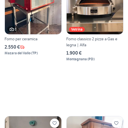
6
Vetrina
Forno per ceramica
Forno classico 2 pizze a Gas e
legna | Alfa
2.550 €
1.900 €
Mazara del Vallo
(
TP
)
Montagnana
(
PD
)