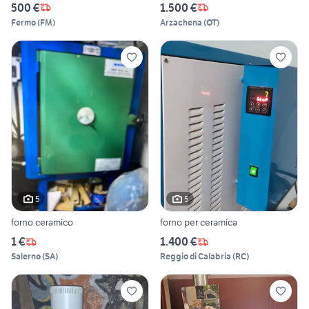
500 €
1.500 €
Fermo
(
FM
)
Arzachena
(
OT
)
5
5
forno ceramico
forno per ceramica
1 €
1.400 €
Salerno
(
SA
)
Reggio di Calabria
(
RC
)