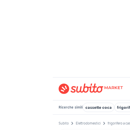
cassette coca
frigori
Ricerche
simili
Subito
Elettrodomestici
frigorifero a ca