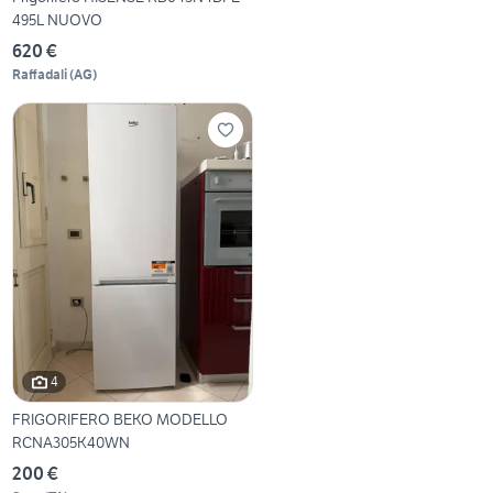
495L NUOVO
620 €
Raffadali
(
AG
)
4
FRIGORIFERO BEKO MODELLO
RCNA305K40WN
200 €