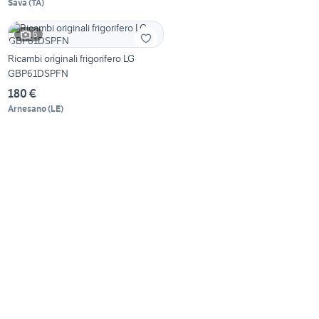
Sava
(
TA
)
6
Ricambi originali frigorifero LG
GBP61DSPFN
180 €
Arnesano
(
LE
)