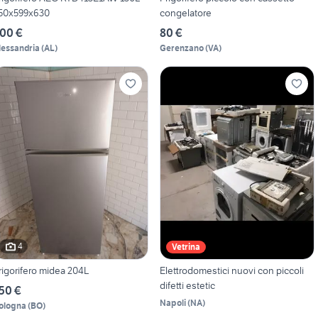
50x599x630
congelatore
00 €
80 €
lessandria
(
AL
)
Gerenzano
(
VA
)
4
Vetrina
rigorifero midea 204L
Elettrodomestici nuovi con piccoli
difetti estetic
50 €
Napoli
(
NA
)
ologna
(
BO
)