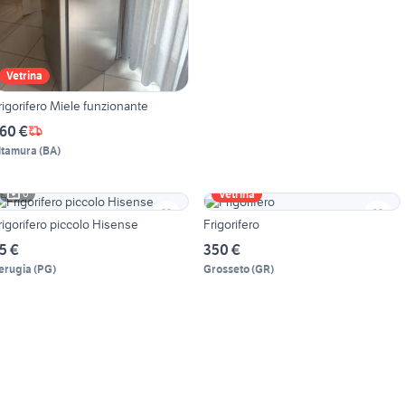
Vetrina
rigorifero Miele funzionante
60 €
ltamura
(
BA
)
6
Vetrina
rigorifero piccolo Hisense
Frigorifero
5 €
350 €
erugia
(
PG
)
Grosseto
(
GR
)