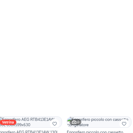
6
Vetrina
rigorifero AEG RTB413E1AW 130L
Frigorifero piccolo con cassetto