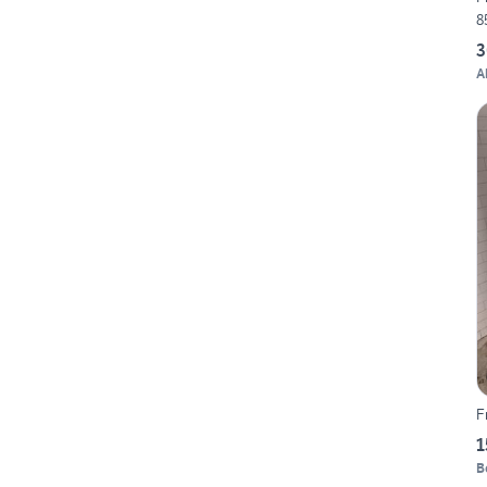
8
3
A
F
1
B