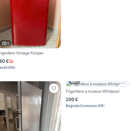
6
rigorifero Vintage Kooper
60 €
acoli
(
NA
)
2
Frigorifero a incasso Whirlpool
200 €
Bagnolo Cremasco
(
CR
)