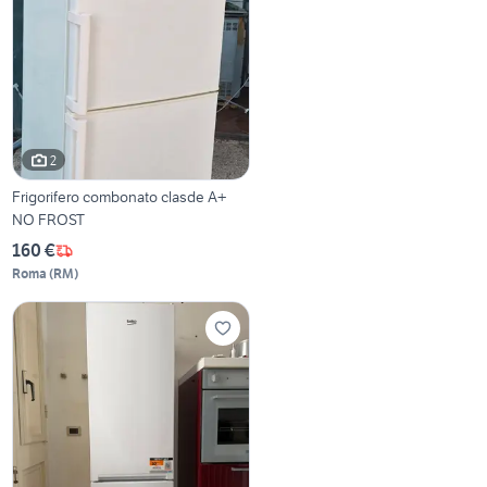
2
Frigorifero combonato clasde A+
NO FROST
160 €
Roma
(
RM
)