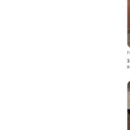
F
1
B