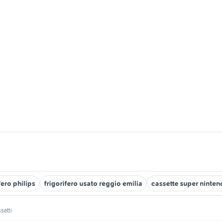
fero philips
frigorifero usato reggio emilia
cassette super ninte
ssetti