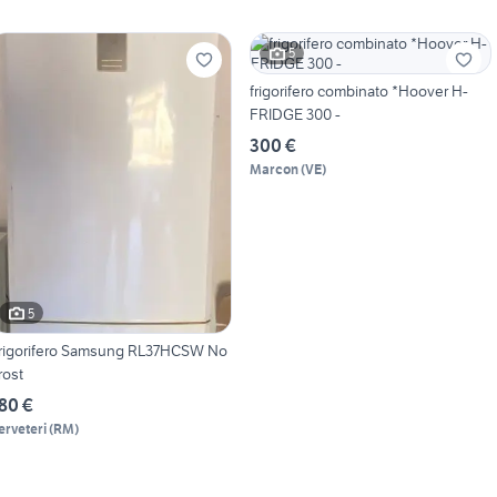
5
frigorifero combinato *Hoover H-
FRIDGE 300 -
300 €
Marcon
(
VE
)
5
rigorifero Samsung RL37HCSW No
rost
80 €
erveteri
(
RM
)