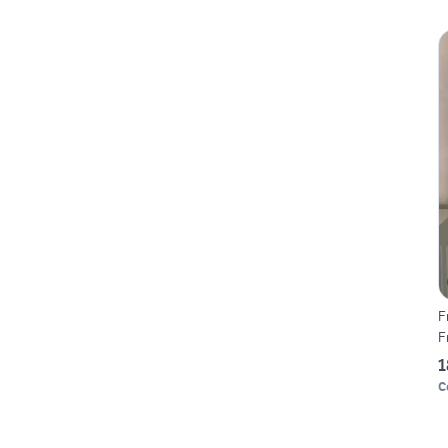
F
F
1
C