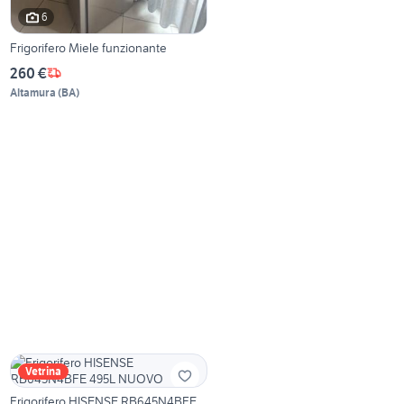
6
Frigorifero Miele funzionante
260 €
Altamura
(
BA
)
Vetrina
Frigorifero HISENSE RB645N4BFE