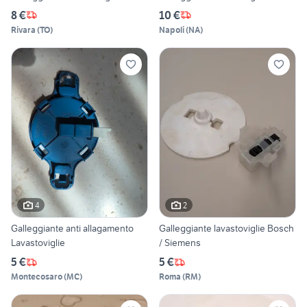
8 €
10 €
Rivara
(
TO
)
Napoli
(
NA
)
4
2
Galleggiante anti allagamento
Galleggiante lavastoviglie Bosch
Lavastoviglie
/ Siemens
5 €
5 €
Montecosaro
(
MC
)
Roma
(
RM
)