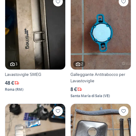
3
2
Lavastoviglie SMEG
Galleggiante Antitrabocco per
Lavastoviglie
48 €
8 €
Roma
(
RM
)
Santa Maria di Sala
(
VE
)