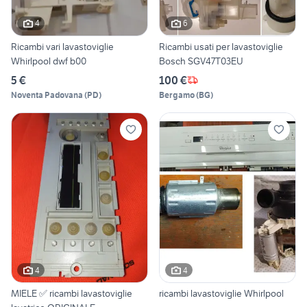
4
6
Ricambi vari lavastoviglie
Ricambi usati per lavastoviglie
Whirlpool dwf b00
Bosch SGV47T03EU
5 €
100 €
Noventa Padovana
(
PD
)
Bergamo
(
BG
)
4
4
MIELE ✅ ricambi lavastoviglie
ricambi lavastoviglie Whirlpool