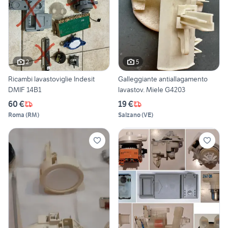
2
5
Ricambi lavastoviglie Indesit
Galleggiante antiallagamento
DMIF 14B1
lavastov. Miele G4203
60 €
19 €
Roma
(
RM
)
Salzano
(
VE
)