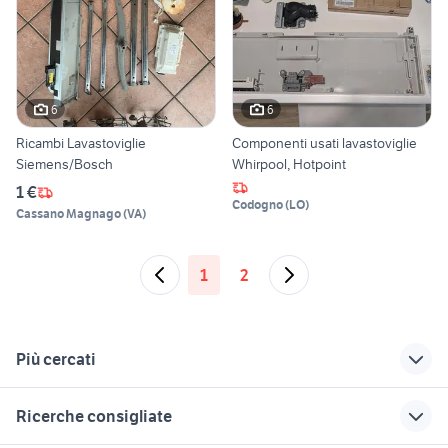
6
6
Ricambi Lavastoviglie
Componenti usati lavastoviglie
Siemens/Bosch
Whirpool, Hotpoint
1 €
Codogno
(
LO
)
Cassano Magnago
(
VA
)
1
2
Più cercati
Correlati
Richerche simili
Suggerimenti
Ricerche consigliate
filtro lavastoviglie
floorwash
phon dyson airwrap