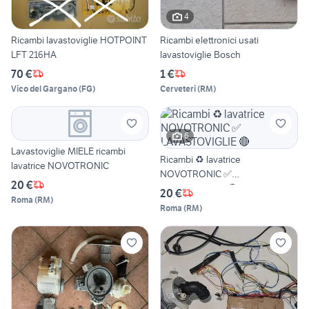
4
Ricambi lavastoviglie HOTPOINT
Ricambi elettronici usati
LFT 216HA
lavastoviglie Bosch
70 €
1 €
Vico del Gargano
(
FG
)
Cerveteri
(
RM
)
6
Lavastoviglie MIELE ricambi
Ricambi ♻️ lavatrice
lavatrice NOVOTRONIC
NOVOTRONIC ✅
20 €
LAVASTOVIGLIE 🔴
20 €
Roma
(
RM
)
Roma
(
RM
)