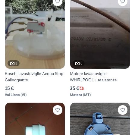
3
6
Bosch Lavastoviglie Acqua Stop
Motore lavastoviglie
Galleggiante
WHIRLPOOL + resistenza
15 €
35 €
Val Liona
(
VI
)
Matera
(
MT
)