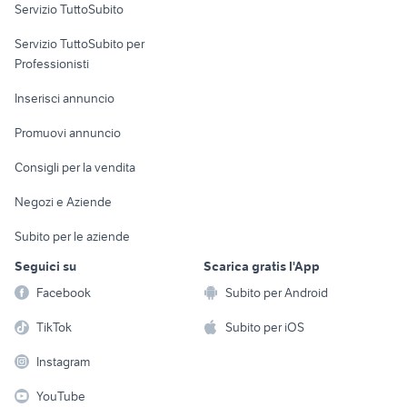
Servizio TuttoSubito
elettronica
per la casa e la
sports e hobby
Servizio TuttoSubito per
persona
Informatica
Animali
Professionisti
Arredamento e
Console e
Accessori per
Casalinghi
Inserisci annuncio
Videogiochi
animali
Elettrodomestici
Promuovi annuncio
Audio/Video
Musica e Film
Giardino e Fai da te
Consigli per la vendita
Fotografia
Libri e Riviste
Abbigliamento e
Negozi e Aziende
Telefonia
Strumenti Musicali
Accessori
Subito per le aziende
Sports
Tutto per i bambini
Seguici su
Scarica gratis l'App
Biciclette
Facebook
Subito per Android
Collezionismo
TikTok
Subito per iOS
Instagram
YouTube