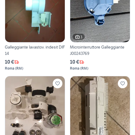
3
Galleggiante lavastov. indesit DIF
Microinterruttore Galleggiante
14
J00243769
10 €
10 €
Roma
(
RM
)
Roma
(
RM
)