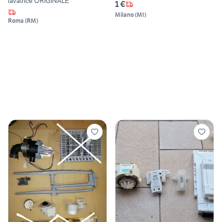
lavatrice ORIGINALE
1 €
Milano
(
MI
)
Roma
(
RM
)