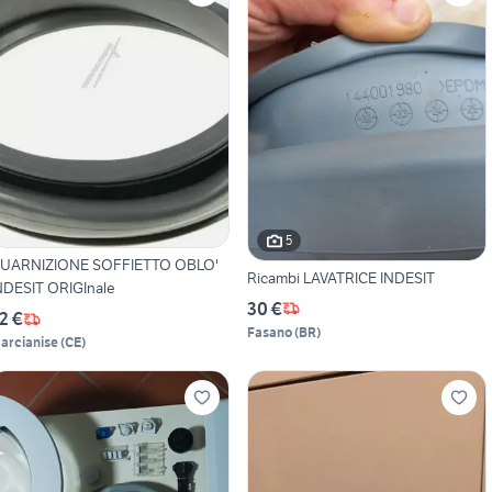
5
UARNIZIONE SOFFIETTO OBLO'
Ricambi LAVATRICE INDESIT
NDESIT ORIGInale
30 €
2 €
Fasano
(
BR
)
arcianise
(
CE
)