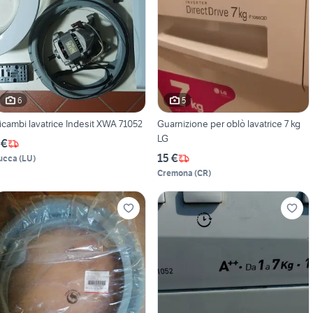
6
5
icambi lavatrice Indesit XWA 71052
Guarnizione per oblò lavatrice 7 kg
LG
 €
15 €
ucca
(
LU
)
Cremona
(
CR
)