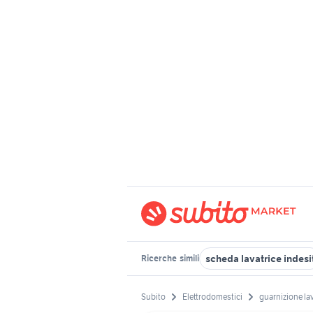
scheda lavatrice indesi
Ricerche
simili
Subito
Elettrodomestici
guarnizione lav