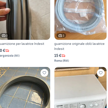
3
3
uarnizione per lavatrice Indesit
guarnizione originale oblò lavatrice
Indesit
0 €
15 €
orgonzola
(
MI
)
Roma
(
RM
)