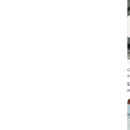
G
i
5
M