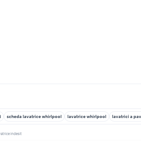
t
scheda lavatrice whirlpool
lavatrice whirlpool
lavatrici a pa
atrice indesit