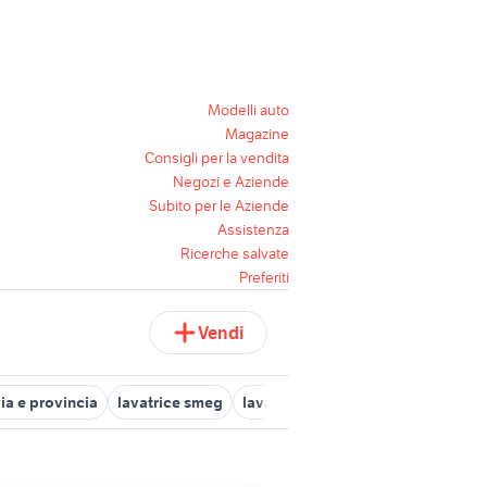
Modelli auto
Magazine
Consigli per la vendita
Negozi e Aziende
Subito per le Aziende
Assistenza
Ricerche salvate
Preferiti
Vendi
via e provincia
lavatrice smeg
lavatrice in lombardia
scheda el