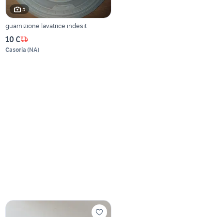
5
guarnizione lavatrice indesit
10 €
Casoria
(
NA
)