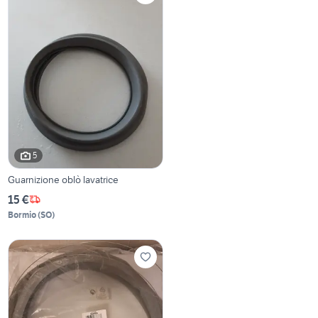
5
Guarnizione oblò lavatrice
15 €
Bormio
(
SO
)