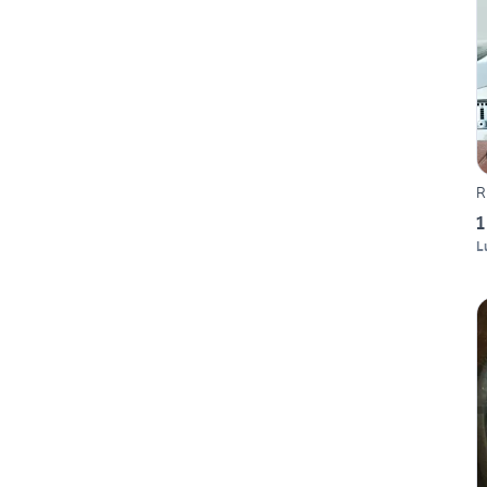
R
1
L