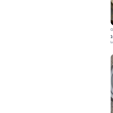
G
1
L