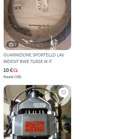
2
GUARNIZIONE SPORTELLO LAV.
INDESIT BWE 71283X W IT
10 €
Noale
(
VE
)