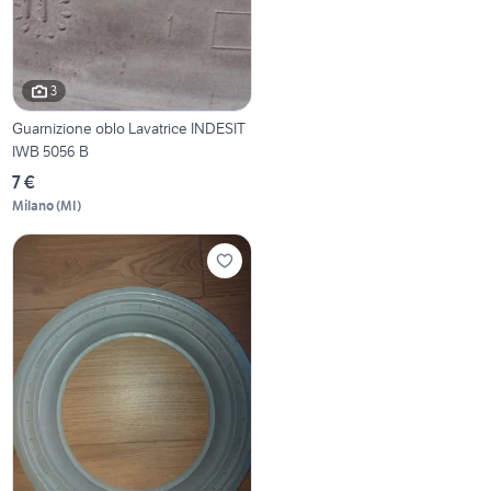
3
Guarnizione oblo Lavatrice INDESIT
IWB 5056 B
7 €
Milano
(
MI
)