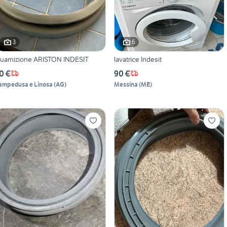
3
6
uarnizione ARISTON INDESIT
lavatrice Indesit
0 €
90 €
ampedusa e Linosa
(
AG
)
Messina
(
ME
)