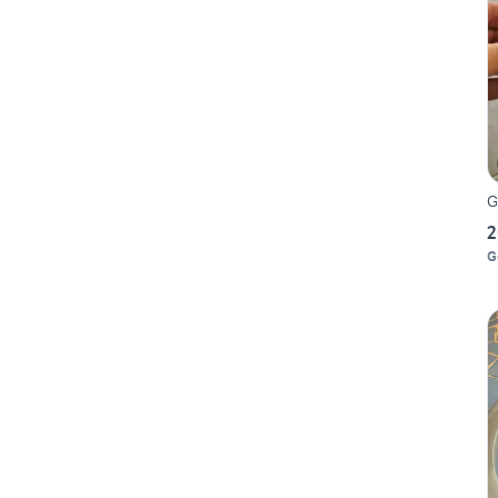
G
2
G