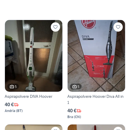
5
5
Aspirapolvere DIVA Hoover
Aspirapolvere Hoover Diva All in
1
40 €
40 €
Andria
(
BT
)
Bra
(
CN
)