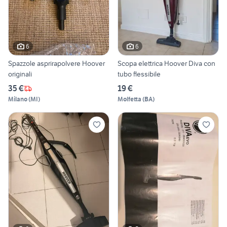
6
6
Spazzole asprirapolvere Hoover
Scopa elettrica Hoover Diva con
originali
tubo flessibile
35 €
19 €
Milano
(
MI
)
Molfetta
(
BA
)