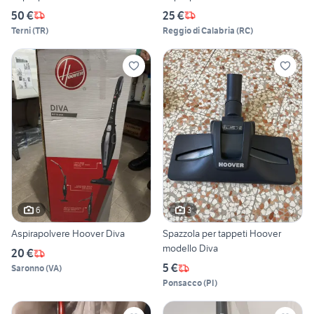
50 €
25 €
Terni
(
TR
)
Reggio di Calabria
(
RC
)
6
3
Aspirapolvere Hoover Diva
Spazzola per tappeti Hoover
modello Diva
20 €
5 €
Saronno
(
VA
)
Ponsacco
(
PI
)