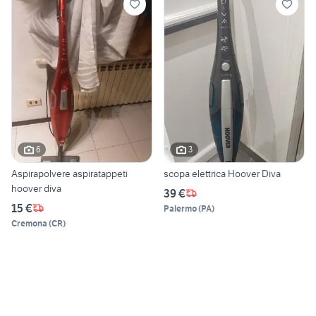
6
3
Aspirapolvere aspiratappeti
scopa elettrica Hoover Diva
hoover diva
39 €
15 €
Palermo
(
PA
)
Cremona
(
CR
)