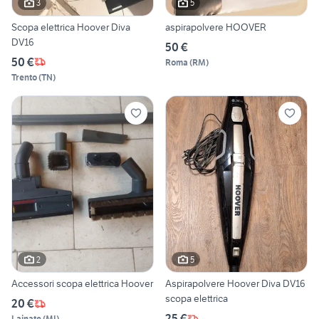
3
5
Scopa elettrica Hoover Diva
aspirapolvere HOOVER
DV16
50 €
50 €
Roma
(
RM
)
Trento
(
TN
)
2
5
Accessori scopa elettrica Hoover
Aspirapolvere Hoover Diva DV16
scopa elettrica
20 €
25 €
Lainate
(
MI
)