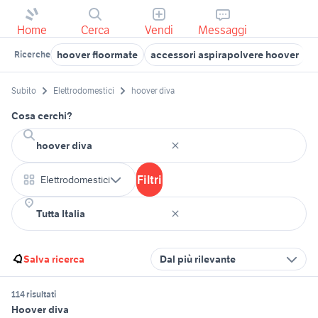
Home
Cerca
Vendi
Messaggi
hoover floormate
accessori aspirapolvere hoover
h
Ricerche
Subito
Elettrodomestici
hoover diva
Cosa cerchi?
Filtri
Elettrodomestici
Salva ricerca
Dal più rilevante
114 risultati
Hoover diva