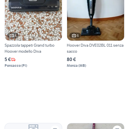
4
6
Spazzola tappeti Grand turbo
Hoover Diva DVE02BL 011 senza
Hoover modello Diva
sacco
5 €
80 €
Ponsacco
(
PI
)
Monza
(
MB
)