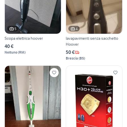
5
4
Scopa elettrica hoover
lavapavimenti senza sacchetto
Hoover
40 €
50 €
Nettuno
(
RM
)
Brescia
(
BS
)