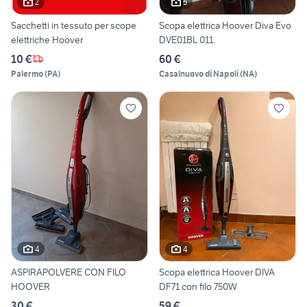
2
5
Sacchetti in tessuto per scope
Scopa elettrica Hoover Diva Evo
elettriche Hoover
DVE01BL 011.
10 €
60 €
Palermo
(
PA
)
Casalnuovo di Napoli
(
NA
)
4
4
ASPIRAPOLVERE CON FILO
Scopa elettrica Hoover DIVA
HOOVER
DF71 con filo 750W
30 €
59 €