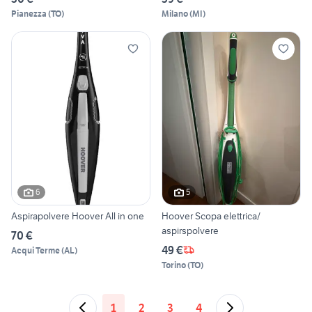
Pianezza
(
TO
)
Milano
(
MI
)
6
5
Aspirapolvere Hoover All in one
Hoover Scopa elettrica/
aspirspolvere
70 €
49 €
Acqui Terme
(
AL
)
Torino
(
TO
)
1
2
3
4