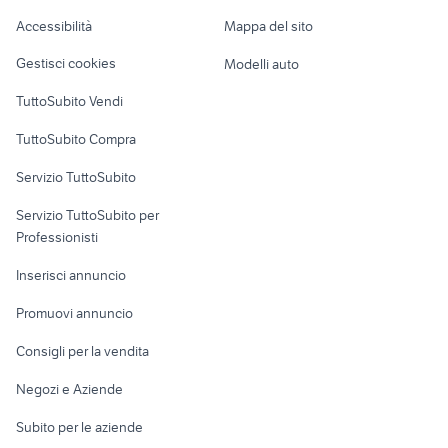
aspirapolvere dyson small ball
nebula elettrodomestici
Caravan e Camper
lombardia
Accessibilità
Mappa del sito
Loft, mansarde e
Veicoli commerciali
altro
Gestisci cookies
Modelli auto
Case vacanza
TuttoSubito Vendi
Uffici e Locali
TuttoSubito Compra
commerciali
Servizio TuttoSubito
elettronica
per la casa e la
sports e hobby
Servizio TuttoSubito per
persona
Informatica
Animali
Professionisti
Arredamento e
Console e
Accessori per
Casalinghi
Inserisci annuncio
Videogiochi
animali
Elettrodomestici
Promuovi annuncio
Audio/Video
Musica e Film
Giardino e Fai da te
Consigli per la vendita
Fotografia
Libri e Riviste
Abbigliamento e
Negozi e Aziende
Telefonia
Strumenti Musicali
Accessori
Subito per le aziende
Sports
Tutto per i bambini