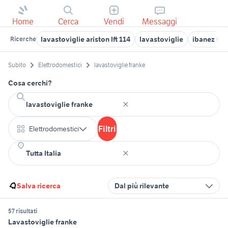
Home
Cerca
Vendi
Messaggi
lavastoviglie ariston lft 114
lavastoviglie
ibanez fr
Ricerche
Subito
Elettrodomestici
lavastoviglie franke
Cosa cerchi?
Filtri
Elettrodomestici
Salva ricerca
Dal più rilevante
57 risultati
Lavastoviglie franke