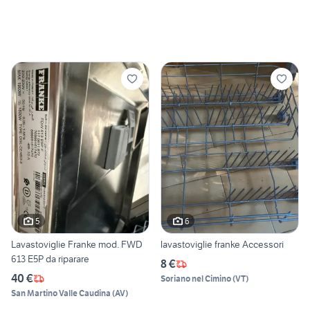
5
6
Lavastoviglie Franke mod. FWD
lavastoviglie franke Accessori
613 E5P da riparare
8 €
40 €
Soriano nel Cimino
(
VT
)
San Martino Valle Caudina
(
AV
)