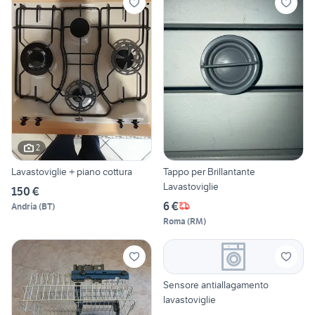
2
Lavastoviglie + piano cottura
Tappo per Brillantante
Lavastoviglie
150 €
6 €
Andria
(
BT
)
Roma
(
RM
)
Sensore antiallagamento
lavastoviglie