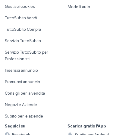
Veicoli commerciali
altro
Gestisci cookies
Modelli auto
Case vacanza
TuttoSubito Vendi
Uffici e Locali
TuttoSubito Compra
commerciali
Servizio TuttoSubito
elettronica
per la casa e la
sports e hobby
Servizio TuttoSubito per
persona
Informatica
Animali
Professionisti
Arredamento e
Console e
Accessori per
Casalinghi
Inserisci annuncio
Videogiochi
animali
Elettrodomestici
Promuovi annuncio
Audio/Video
Musica e Film
Giardino e Fai da te
Consigli per la vendita
Fotografia
Libri e Riviste
Abbigliamento e
Negozi e Aziende
Telefonia
Strumenti Musicali
Accessori
Subito per le aziende
Sports
Tutto per i bambini
Seguici su
Scarica gratis l'App
Biciclette
Facebook
Subito per Android