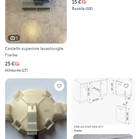
15 €
Busalla
(
GE
)
5
Cestello superiore lavastoviglie
Franke
25 €
Minturno
(
LT
)