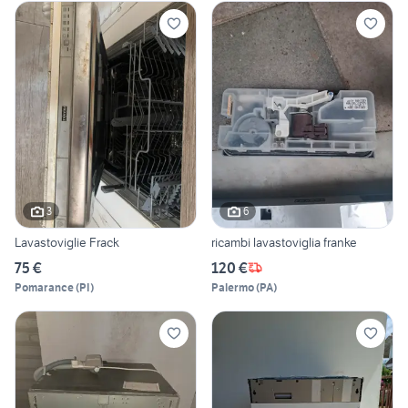
3
6
Lavastoviglie Frack
ricambi lavastoviglia franke
75 €
120 €
Pomarance
(
PI
)
Palermo
(
PA
)