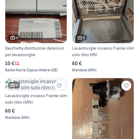
4
6
Vaschetta distributore detersivo
Lavastoviglie incasso Franke slim
per lavastoviglie
solo ritiro MN
10 €
60 €
Santa Maria Capua Vetere
(
CE
)
Mantova
(
MN
)
6
Lavastoviglie incasso Franke slim
solo ritiro (MN)
60 €
Mantova
(
MN
)