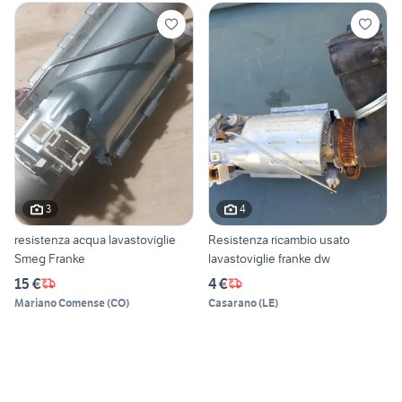
3
4
resistenza acqua lavastoviglie
Resistenza ricambio usato
Smeg Franke
lavastoviglie franke dw
15 €
4 €
Mariano Comense
(
CO
)
Casarano
(
LE
)