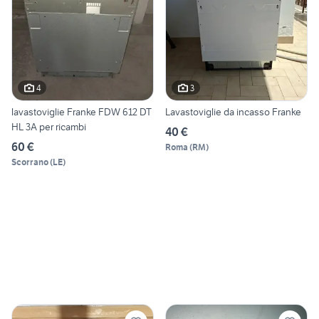
4
3
lavastoviglie Franke FDW 612 DT
Lavastoviglie da incasso Franke
HL 3A per ricambi
40 €
60 €
Roma
(
RM
)
Scorrano
(
LE
)