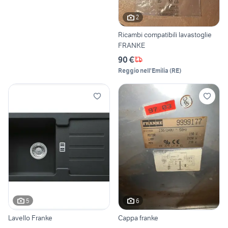
2
Ricambi compatibili lavastoglie
FRANKE
90 €
Reggio nell'Emilia
(
RE
)
5
6
Lavello Franke
Cappa franke