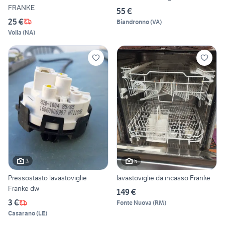
FRANKE
55 €
25 €
Biandronno
(
VA
)
Volla
(
NA
)
3
5
Pressostasto lavastoviglie
lavastoviglie da incasso Franke
Franke dw
149 €
3 €
Fonte Nuova
(
RM
)
Casarano
(
LE
)