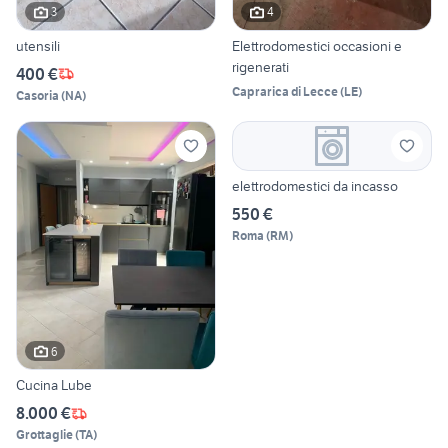
3
4
utensili
Elettrodomestici occasioni e
rigenerati
400 €
Caprarica di Lecce
(
LE
)
Casoria
(
NA
)
elettrodomestici da incasso
550 €
Roma
(
RM
)
6
Cucina Lube
8.000 €
Grottaglie
(
TA
)