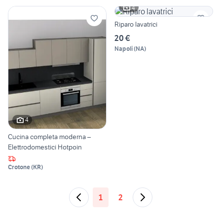
4
Riparo lavatrici
20 €
Napoli
(
NA
)
4
Cucina completa moderna –
Elettrodomestici Hotpoin
Crotone
(
KR
)
1
2