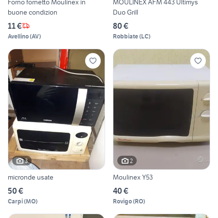
Forno fornetto Moulinex in
MOULINEX AFM 443 Ultimys
buone condizion
Duo Grill
11 €
80 €
Avellino
(
AV
)
Robbiate
(
LC
)
3
2
micronde usate
Moulinex Y53
50 €
40 €
Carpi
(
MO
)
Rovigo
(
RO
)