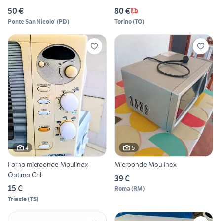
50 €
80 €
Ponte San Nicolo'
(
PD
)
Torino
(
TO
)
4
5
Forno microonde Moulinex
Microonde Moulinex
Optimo Grill
39 €
15 €
Roma
(
RM
)
Trieste
(
TS
)