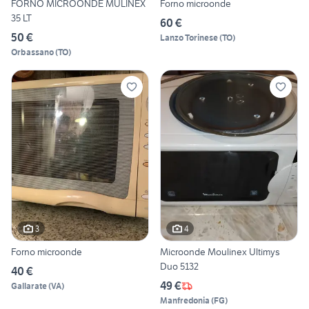
FORNO MICROONDE MULINEX
Forno microonde
35 LT
60 €
50 €
Lanzo Torinese
(
TO
)
Orbassano
(
TO
)
3
4
Forno microonde
Microonde Moulinex Ultimys
Duo 5132
40 €
49 €
Gallarate
(
VA
)
Manfredonia
(
FG
)