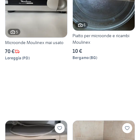
6
5
Piatto per microonde e ricambi
Moulinex
Microonde Moulinex mai usato
10 €
70 €
Bergamo
(
BG
)
Loreggia
(
PD
)