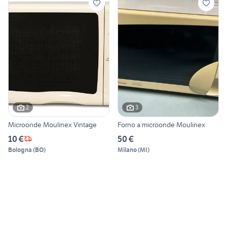
2
3
Microonde Moulinex Vintage
Forno a microonde Moulinex
10 €
50 €
Bologna
(
BO
)
Milano
(
MI
)