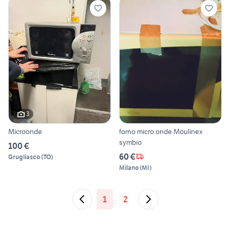
3
Microonde
forno micro onde Moulinex
symbio
100 €
60 €
Grugliasco
(
TO
)
Milano
(
MI
)
1
2