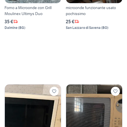
Forno a Microonde con Grill
microonde funzionante usato
Moulinex Ultimys Duo
pochissimo
35 €
25 €
Dalmine
(
BG
)
San Lazzaro di Savena
(
BO
)