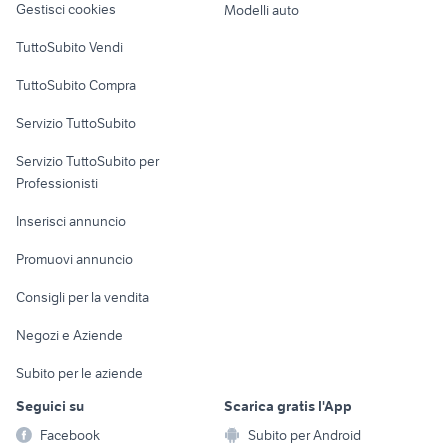
Gestisci cookies
Modelli auto
climatizzatori ariston inverter
alex elettrodomestici
Case vacanza
TuttoSubito Vendi
Uffici e Locali
TuttoSubito Compra
commerciali
Servizio TuttoSubito
elettronica
per la casa e la
sports e hobby
Servizio TuttoSubito per
persona
Informatica
Animali
Professionisti
Arredamento e
Console e
Accessori per
Casalinghi
Inserisci annuncio
Videogiochi
animali
Elettrodomestici
Promuovi annuncio
Audio/Video
Musica e Film
Giardino e Fai da te
Consigli per la vendita
Fotografia
Libri e Riviste
Abbigliamento e
Negozi e Aziende
Telefonia
Strumenti Musicali
Accessori
Subito per le aziende
Sports
Tutto per i bambini
Seguici su
Scarica gratis l'App
Biciclette
Facebook
Subito per Android