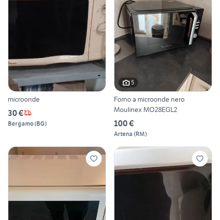
5
microonde
Forno a microonde nero
Moulinex MO28EGL2
30 €
100 €
Bergamo
(
BG
)
Artena
(
RM
)