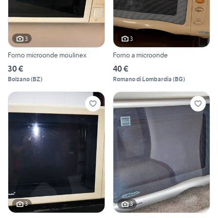
3
3
Forno microonde moulinex
Forno a microonde
30 €
40 €
Bolzano
(
BZ
)
Romano di Lombardia
(
BG
)
3
3