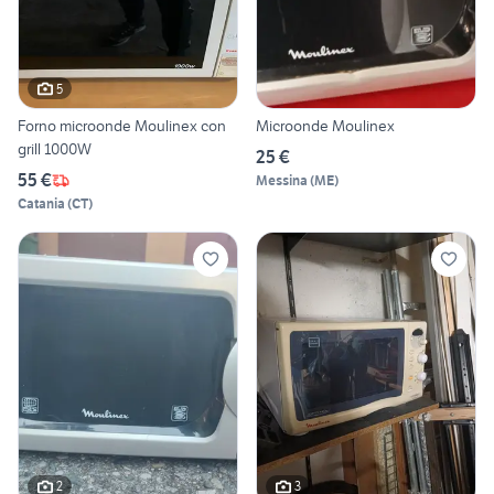
5
Forno microonde Moulinex con
Microonde Moulinex
grill 1000W
25 €
55 €
Messina
(
ME
)
Catania
(
CT
)
2
3