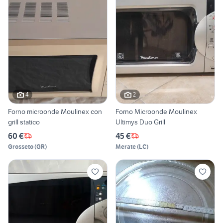
4
2
Forno microonde Moulinex con
Forno Microonde Moulinex
grill statico
Ultimys Duo Grill
60 €
45 €
Grosseto
(
GR
)
Merate
(
LC
)