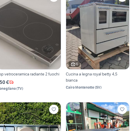
6
op vetroceramica radiante 2 fuochi
Cucina a legna royal betty 4,5
bianca
50 €
Cairo Montenotte
(
SV
)
onegliano
(
TV
)