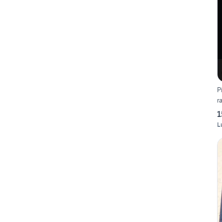
P
r
1
L