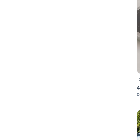
T
4
C