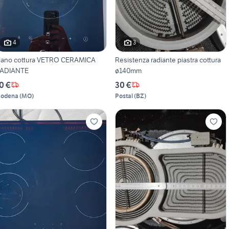
4
3
iano cottura VETRO CERAMICA
Resistenza radiante piastra cottura
ADIANTE
ø140mm
0 €
30 €
odena
(
MO
)
Postal
(
BZ
)