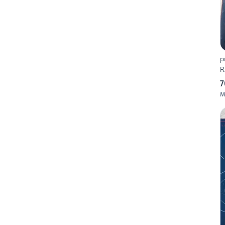
p
R
7
M