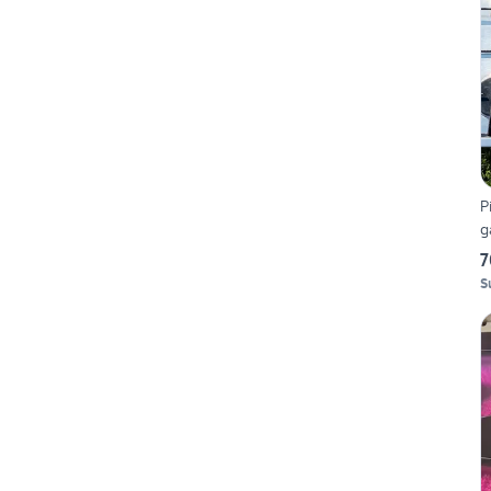
P
g
7
S