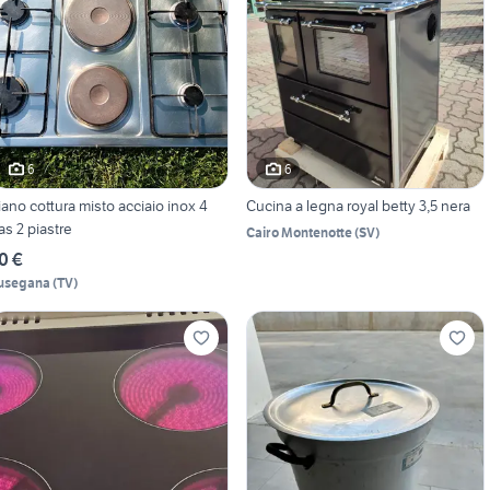
6
6
iano cottura misto acciaio inox 4
Cucina a legna royal betty 3,5 nera
as 2 piastre
Cairo Montenotte
(
SV
)
0 €
usegana
(
TV
)