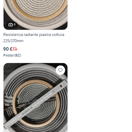
4
Resistenza radiante piastra cottura
225/170mm
90 €
Postal
(
BZ
)