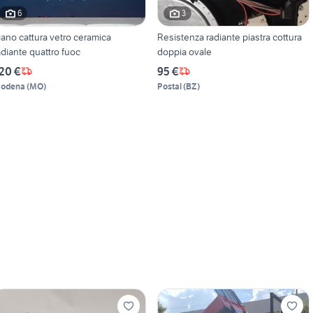
6
3
iano cattura vetro ceramica
Resistenza radiante piastra cottura
adiante quattro fuoc
doppia ovale
20 €
95 €
odena
(
MO
)
Postal
(
BZ
)