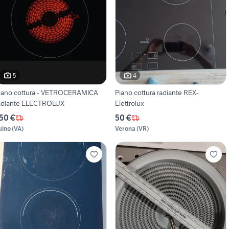
5
4
iano cottura - VETROCERAMICA
Piano cottura radiante REX-
adiante ELECTROLUX
Elettrolux
50 €
50 €
uino
(
VA
)
Verona
(
VR
)