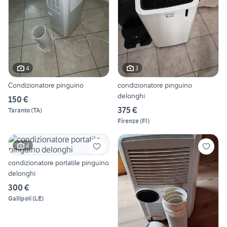
4
3
Condizionatore pinguino
condizionatore pinguino
delonghi
150 €
375 €
Taranto
(
TA
)
Firenze
(
FI
)
4
condizionatore portatile pinguino
delonghi
300 €
Gallipoli
(
LE
)