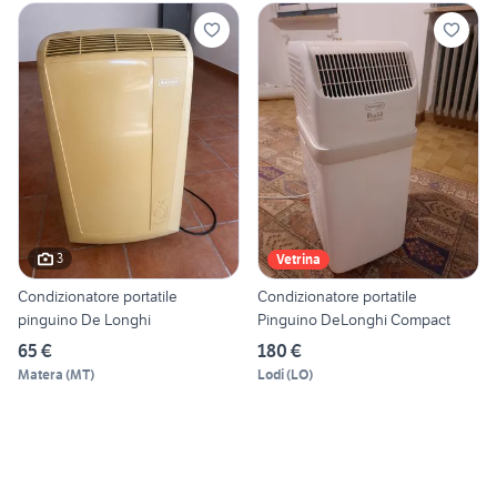
3
Vetrina
Condizionatore portatile
Condizionatore portatile
pinguino De Longhi
Pinguino DeLonghi Compact
65 €
180 €
Matera
(
MT
)
Lodi
(
LO
)