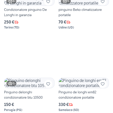
6
5
Condizionatore pinguino De
pinguino Beko climatizzatore
Longhi in garanzia
portatile
250 €
70 €
Torino
(
TO
)
Udine
(
UD
)
5
Pinguino delonghi
Pinguino de longhi em82
condizionatore btu 10500
condizionatore portatile
150 €
330 €
Perugia
(
PG
)
Samolaco
(
SO
)