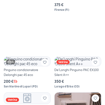
375 €
Firenze
(
FI
)
6
Vetrina
Pinguino condizionatore
De’Longhi Pinguino PAC EX100
Delonghi pac 45 eco
Silent A++
200 €
350 €
San Martino di Lupari
(
PD
)
Lurago d'Erba
(
CO
)
Vetrina