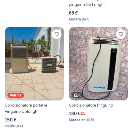
pinguino De Longhi
65 €
Matera
(
MT
)
6
Vetrina
Condizionatore portatile
Condizionatore Pinguino
Pinguino Delonghi
180 €
150 €
Maddaloni
(
CE
)
Ischia
(
NA
)