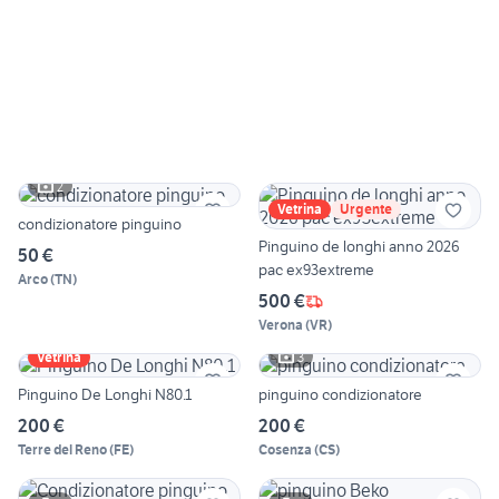
2
Vetrina
Urgente
condizionatore pinguino
Pinguino de longhi anno 2026
50 €
pac ex93extreme
Arco
(
TN
)
500 €
Verona
(
VR
)
3
Vetrina
Pinguino De Longhi N80.1
pinguino condizionatore
200 €
200 €
Terre del Reno
(
FE
)
Cosenza
(
CS
)