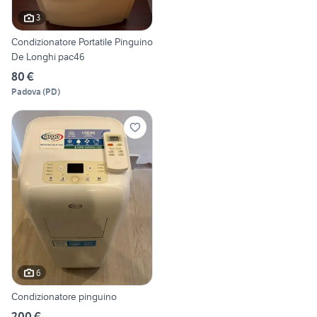
3
Condizionatore Portatile Pinguino
De Longhi pac46
80 €
Padova
(
PD
)
6
Condizionatore pinguino
200 €