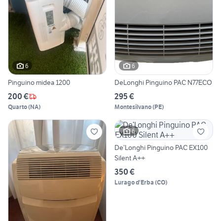
6
6
Pinguino midea 1200
DeLonghi Pinguino PAC N77ECO
200 €
295 €
Quarto
(
NA
)
Montesilvano
(
PE
)
6
De’Longhi Pinguino PAC EX100
Silent A++
350 €
Lurago d'Erba
(
CO
)