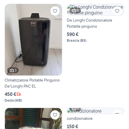
6
De Longhi Condizionatore
Portatile pinguino
590 €
Brescia
(
BS
)
3
Climatizzatore Portatile Pinguino
De'Longhi PAC EL
450 €
Desio
(
MB
)
5
condizionatore
150 €