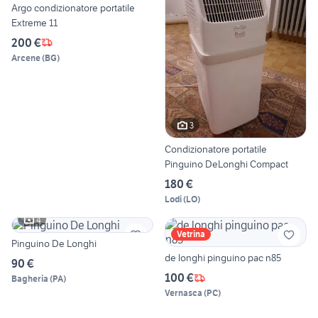
Argo condizionatore portatile
Extreme 11
200 €
Arcene
(
BG
)
3
Condizionatore portatile
Pinguino DeLonghi Compact
180 €
Lodi
(
LO
)
4
Vetrina
Pinguino De Longhi
de longhi pinguino pac n85
90 €
100 €
Bagheria
(
PA
)
Vernasca
(
PC
)