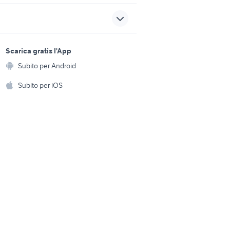
nuova simonelli
 e
antifurto casa
sports e hobby
elettrodomestici
a
Scarica gratis l'App
Animali
philips salondry control
Subito per Android
ento e
Accessori per animali
hi
Subito per iOS
stici
kit ventole per termosifoni
Musica e Film
omestici
Libri e Riviste
e Fai da te
Strumenti Musicali
amento e
ri
Sports
 i bambini
Biciclette
Collezionismo