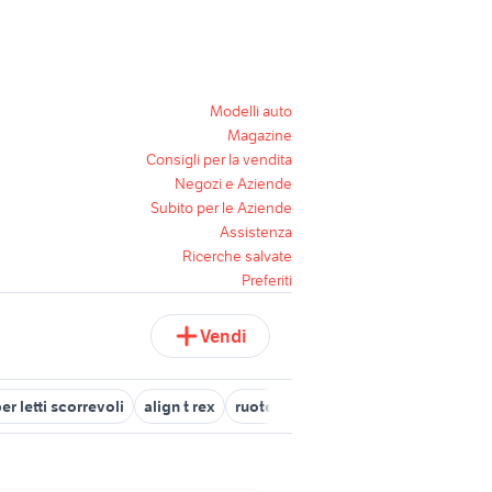
Modelli auto
Magazine
Consigli per la vendita
Negozi e Aziende
Subito per le Aziende
Assistenza
Ricerche salvate
Preferiti
Vendi
er letti scorrevoli
align t rex
ruote piene per carrelli
bcs a 4 ru