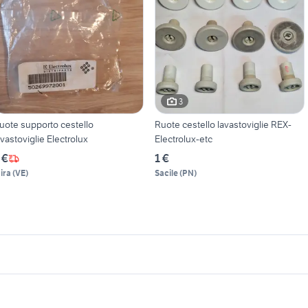
3
uote supporto cestello
Ruote cestello lavastoviglie REX-
avastoviglie Electrolux
Electrolux-etc
 €
1 €
ira
(
VE
)
Sacile
(
PN
)
icherche simili
Suggerimenti
ompa lavastoviglie rex
cestello friggitrice