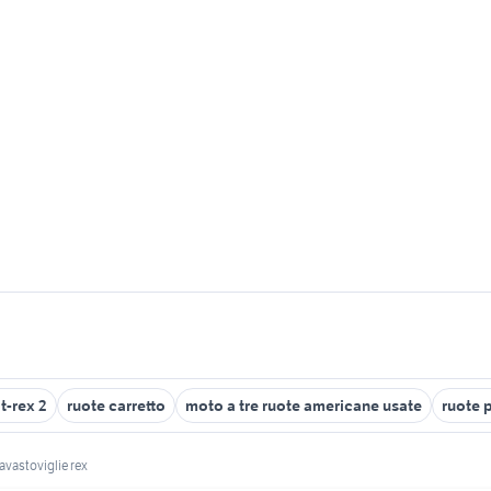
t-rex 2
ruote carretto
moto a tre ruote americane usate
ruote p
lavastoviglie rex