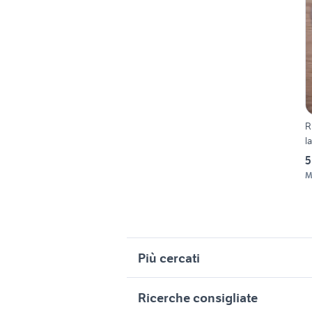
R
l
5
M
Più cercati
Correlati
R
Ricerche consigliate
ruote complete per rimorchio
p