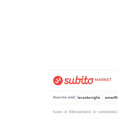
lavastoviglie
amazfit 
Ricerche
simili
Subito
Elettrodomestici
ruote cestello 