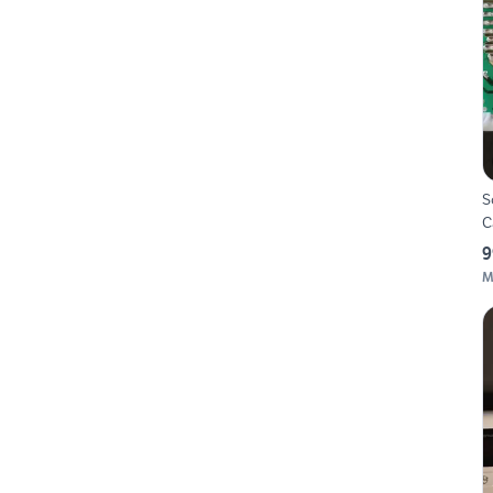
S
C
9
M