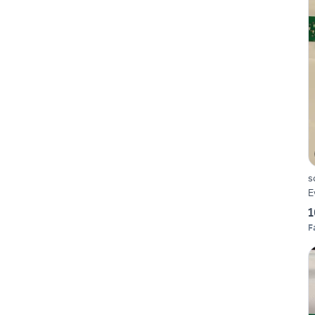
s
E
1
F