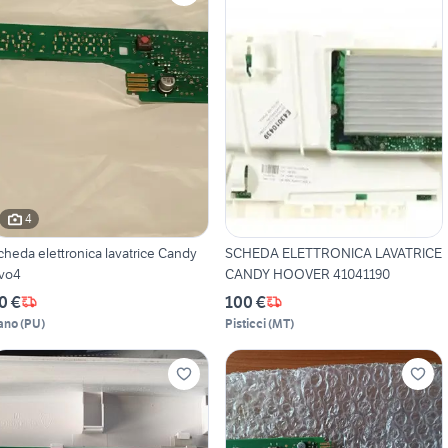
4
cheda elettronica lavatrice Candy
SCHEDA ELETTRONICA LAVATRICE
vo4
CANDY HOOVER 41041190
0 €
100 €
ano
(
PU
)
Pisticci
(
MT
)