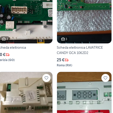
3
3
cheda elettronica
Scheda elettronica LAVATRICE
CANDY GCA 1062D2
0 €
25 €
orizia
(
GO
)
Roma
(
RM
)