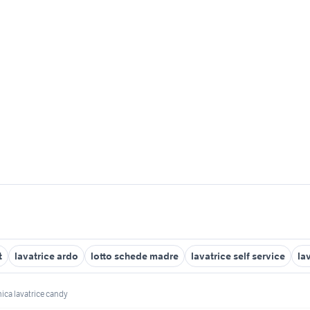
t
lavatrice ardo
lotto schede madre
lavatrice self service
la
nica lavatrice candy