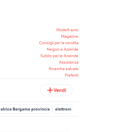
Modelli auto
Magazine
Consigli per la vendita
Negozi e Aziende
Subito per le Aziende
Assistenza
Ricerche salvate
Preferiti
Vendi
vatrice Bergamo provincia
elettronica Catania provincia
scheda e