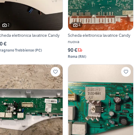
2
4
cheda elettronica lavatrice Candy
Scheda elettronica lavatrice Candy
nuova
0 €
90 €
ragnano Trebbiense
(
PC
)
Roma
(
RM
)