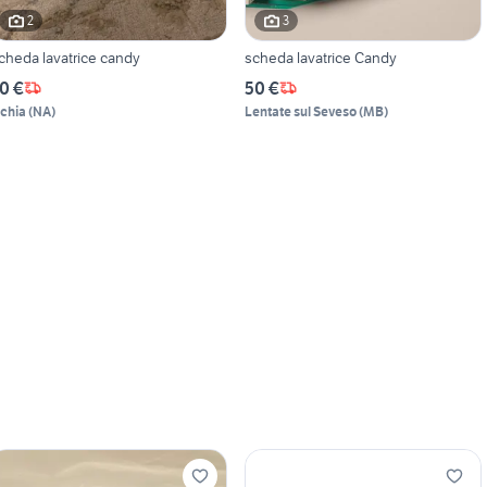
2
3
cheda lavatrice candy
scheda lavatrice Candy
0 €
50 €
schia
(
NA
)
Lentate sul Seveso
(
MB
)