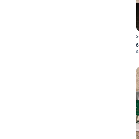
S
6
G