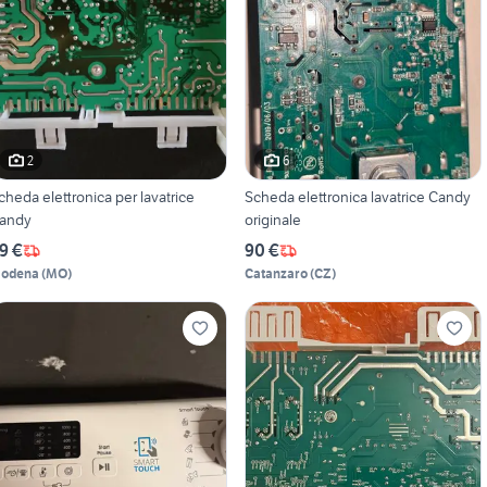
2
6
cheda elettronica per lavatrice
Scheda elettronica lavatrice Candy
andy
originale
9 €
90 €
odena
(
MO
)
Catanzaro
(
CZ
)