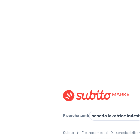
scheda lavatrice indesi
Ricerche
simili
Subito
Elettrodomestici
scheda elettro