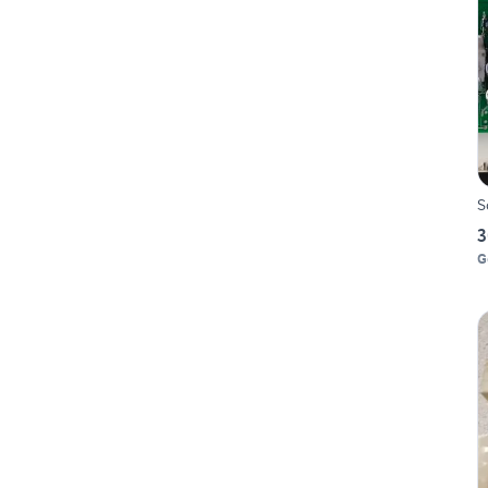
S
3
G