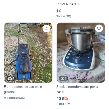
COMERCIANTI
1 €
Torino
(
TO
)
5
6
Elettrodomestici uso orti e
Stock elettrodomestici per la
giardini
casa!
Mirandola
(
MO
)
40 €
Roma
(
RM
)