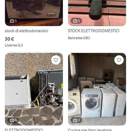
5
5
stock di elettrodomestici
STOCK ELETTRODOMESTICI
Sanremo
(
IM
)
30 €
Livorno
(
LI
)
6
3
ELETTRODOMESTICI
Cucina gas frigo lavatrice