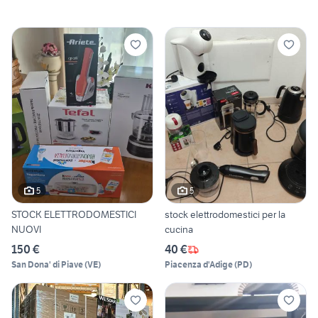
5
5
STOCK ELETTRODOMESTICI
stock elettrodomestici per la
NUOVI
cucina
150 €
40 €
San Dona' di Piave
(
VE
)
Piacenza d'Adige
(
PD
)