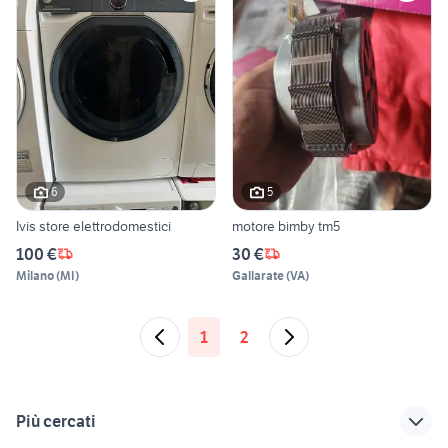
6
5
Ivis store elettrodomestici
motore bimby tm5
100 €
30 €
Milano
(
MI
)
Gallarate
(
VA
)
1
2
Più cercati