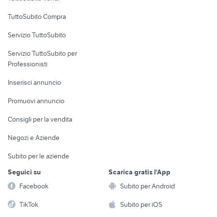
Uffici e Locali
TuttoSubito Compra
commerciali
Servizio TuttoSubito
elettronica
per la casa e la
sports e hobby
Servizio TuttoSubito per
persona
Informatica
Animali
Professionisti
Arredamento e
Console e
Accessori per
Casalinghi
Inserisci annuncio
Videogiochi
animali
Elettrodomestici
Promuovi annuncio
Audio/Video
Musica e Film
Giardino e Fai da te
Consigli per la vendita
Fotografia
Libri e Riviste
Abbigliamento e
Negozi e Aziende
Telefonia
Strumenti Musicali
Accessori
Subito per le aziende
Sports
Tutto per i bambini
Seguici su
Scarica gratis l'App
Biciclette
Facebook
Subito per Android
Collezionismo
TikTok
Subito per iOS