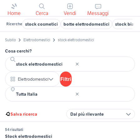
Home
Cerca
Vendi
Messaggi
stock cosmetici
botte elettrodomestici
stock bianch
Ricerche
Subito
Elettrodomestici
stock elettrodomestici
Cosa cerchi?
Filtri
Elettrodomestici
Salva ricerca
Dal più rilevante
54 risultati
Stock elettrodomestici