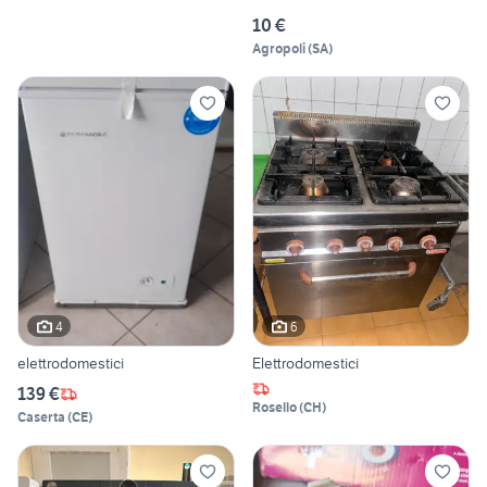
10 €
Agropoli
(
SA
)
4
6
elettrodomestici
Elettrodomestici
139 €
Rosello
(
CH
)
Caserta
(
CE
)