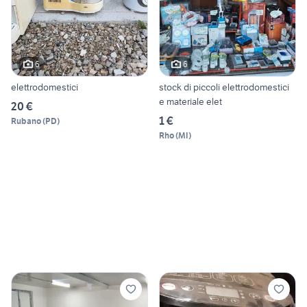
6
6
elettrodomestici
stock di piccoli elettrodomestici
e materiale elet
20 €
1 €
Rubano
(
PD
)
Rho
(
MI
)