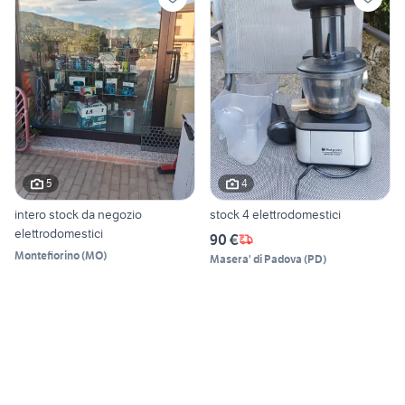
5
4
intero stock da negozio
stock 4 elettrodomestici
elettrodomestici
90 €
Montefiorino
(
MO
)
Masera' di Padova
(
PD
)