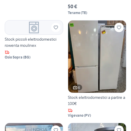
50 €
Teramo
(
TE
)
Stock piccoli elettrodomestici
rowenta moulinex
Osio Sopra
(
BG
)
6
Stock elettrodomestici a partire a
100€
Vigevano
(
PV
)