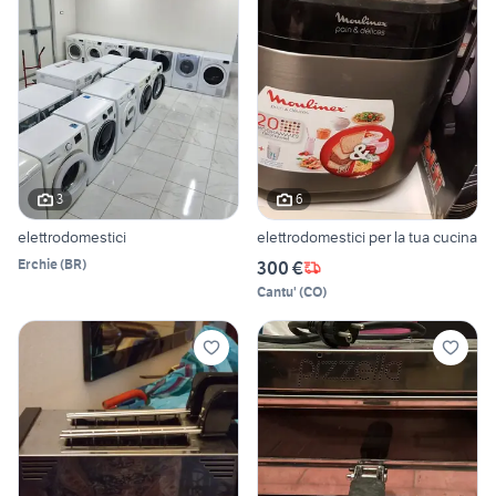
3
6
elettrodomestici
elettrodomestici per la tua cucina
Erchie
(
BR
)
300 €
Cantu'
(
CO
)