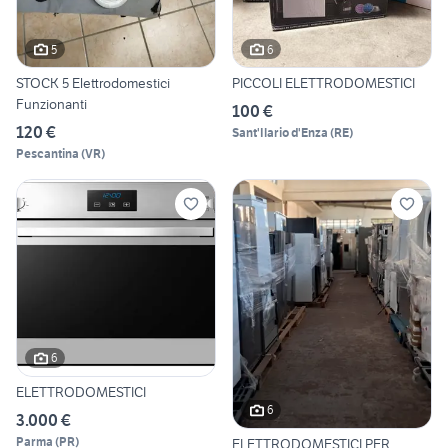
5
6
STOCK 5 Elettrodomestici
PICCOLI ELETTRODOMESTICI
Funzionanti
100 €
120 €
Sant'Ilario d'Enza
(
RE
)
Pescantina
(
VR
)
6
ELETTRODOMESTICI
6
3.000 €
Parma
(
PR
)
ELETTRODOMESTICI PER