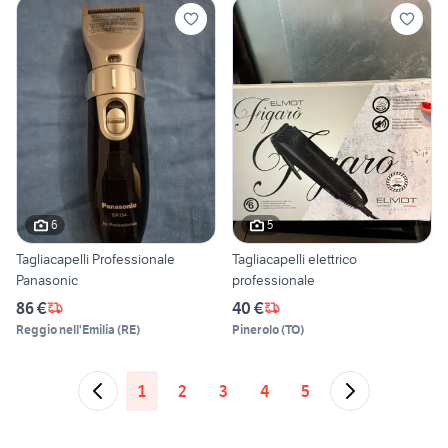
6
5
Tagliacapelli Professionale
Tagliacapelli elettrico
Panasonic
professionale
86 €
40 €
Reggio nell'Emilia
(
RE
)
Pinerolo
(
TO
)
1
2
3
4
5