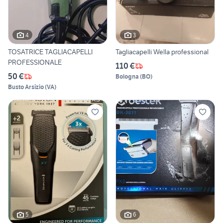
4
3
TOSATRICE TAGLIACAPELLI
Tagliacapelli Wella professional
PROFESSIONALE
110 €
50 €
Bologna
(
BO
)
Busto Arsizio
(
VA
)
5
6