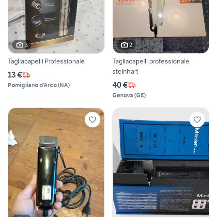
3
2
Tagliacapelli Professionale
Tagliacapelli professionale
steinhart
13 €
40 €
Pomigliano d'Arco
(
NA
)
Genova
(
GE
)