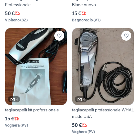
Professionale
Blade nuovo
50 €
15 €
Vipiteno
(
BZ
)
Bagnoregio
(
VT
)
4
4
tagliacapelli kit professionale
tagliacapelli professionale WHAL
made USA
15 €
50 €
Voghera
(
PV
)
Voghera
(
PV
)