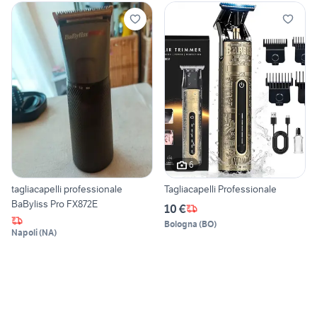
6
tagliacapelli professionale
Tagliacapelli Professionale
BaByliss Pro FX872E
10 €
Bologna
(
BO
)
Napoli
(
NA
)