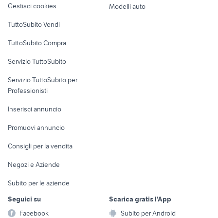
Gestisci cookies
Modelli auto
Case vacanza
TuttoSubito Vendi
Uffici e Locali
TuttoSubito Compra
commerciali
Servizio TuttoSubito
elettronica
per la casa e la
sports e hobby
Servizio TuttoSubito per
persona
Informatica
Animali
Professionisti
Arredamento e
Console e
Accessori per
Casalinghi
Inserisci annuncio
Videogiochi
animali
Elettrodomestici
Promuovi annuncio
Audio/Video
Musica e Film
Giardino e Fai da te
Consigli per la vendita
Fotografia
Libri e Riviste
Abbigliamento e
Negozi e Aziende
Telefonia
Strumenti Musicali
Accessori
Subito per le aziende
Sports
Tutto per i bambini
Seguici su
Scarica gratis l'App
Biciclette
Facebook
Subito per Android