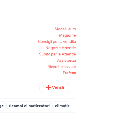
Modelli auto
Magazine
Consigli per la vendita
Negozi e Aziende
Subito per le Aziende
Assistenza
Ricerche salvate
Preferiti
Vendi
ge
ricambi climatizzatori
climatizzatori milano e provincia
tel