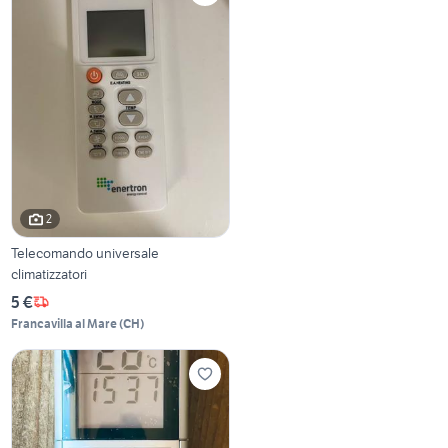
2
Telecomando universale
climatizzatori
5 €
Francavilla al Mare
(
CH
)