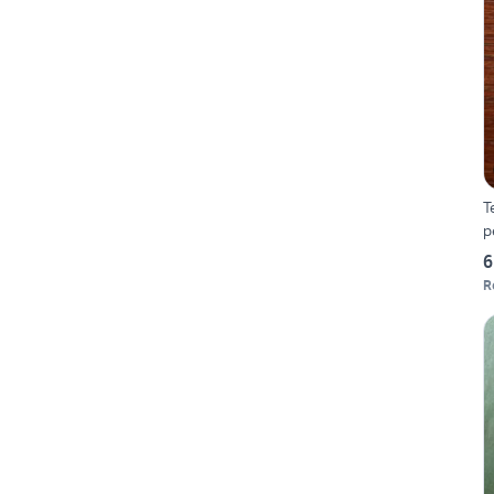
T
p
6
R