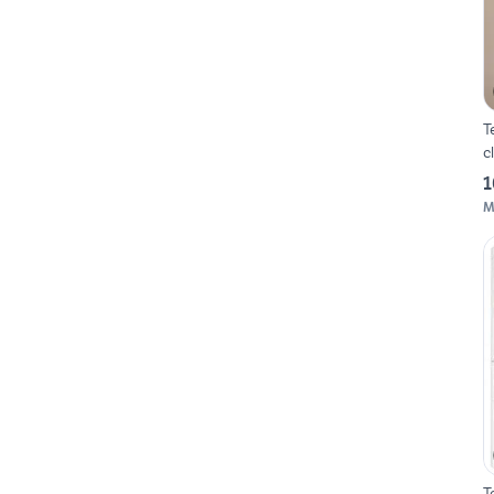
T
c
1
M
T