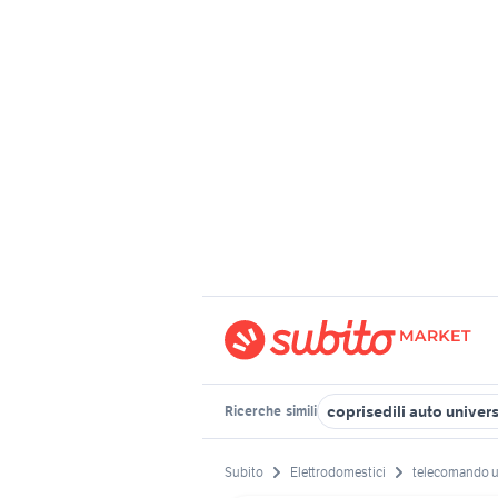
coprisedili auto univer
Ricerche
simili
Subito
Elettrodomestici
telecomando un