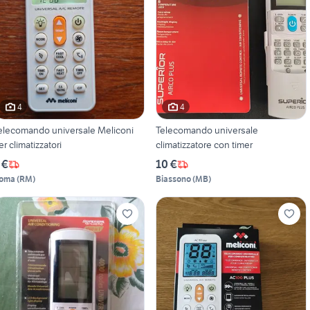
4
4
elecomando universale Meliconi
Telecomando universale
er climatizzatori
climatizzatore con timer
 €
10 €
oma
(
RM
)
Biassono
(
MB
)