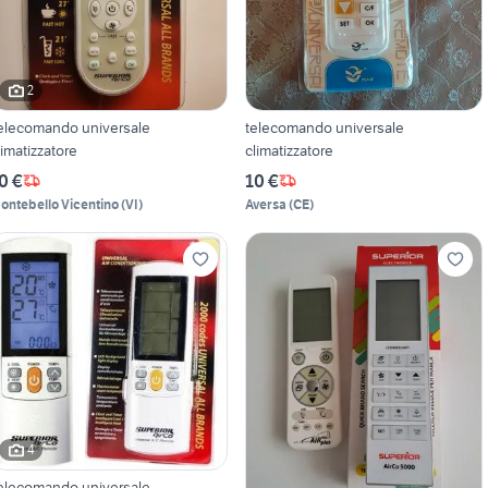
2
elecomando universale
telecomando universale
limatizzatore
climatizzatore
0 €
10 €
ontebello Vicentino
(
VI
)
Aversa
(
CE
)
4
elecomando universale