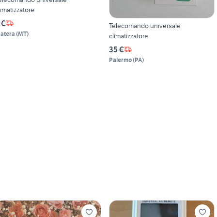
limatizzatore
 €
Telecomando universale
atera
(
MT
)
climatizzatore
35 €
Palermo
(
PA
)