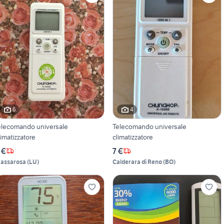
6
4
elecomando universale
Telecomando universale
limatizzatore
climatizzatore
 €
7 €
assarosa
(
LU
)
Calderara di Reno
(
BO
)