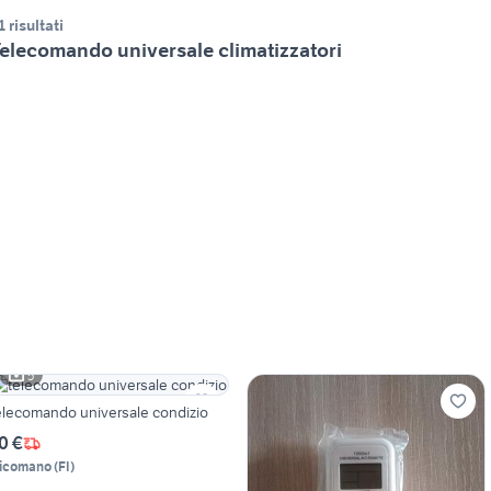
1 risultati
elecomando universale climatizzatori
5
elecomando universale condizio
0 €
icomano
(
FI
)