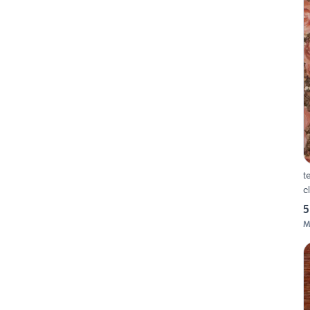
t
c
5
M