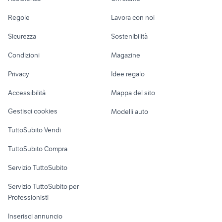
Accessori Auto
Camere/Posti letto
Servizi
Regole
Lavora con noi
Moto e Scooter
Ville singole e a
Candidati in cerca di
Sicurezza
Sostenibilità
schiera
lavoro
Accessori Moto
Condizioni
Magazine
Terreni e rustici
Attrezzature di
Nautica
lavoro
Privacy
Idee regalo
Garage e box
Caravan e Camper
Accessibilità
Mappa del sito
Loft, mansarde e
Veicoli commerciali
altro
Gestisci cookies
Modelli auto
Case vacanza
TuttoSubito Vendi
Uffici e Locali
TuttoSubito Compra
commerciali
Servizio TuttoSubito
elettronica
per la casa e la
sports e hobby
Servizio TuttoSubito per
persona
Informatica
Animali
Professionisti
Arredamento e
Console e
Accessori per
Casalinghi
Inserisci annuncio