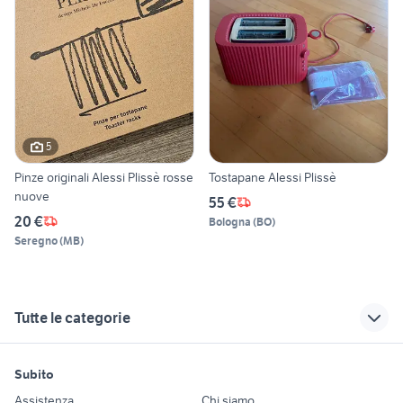
5
Pinze originali Alessi Plissè rosse
Tostapane Alessi Plissè
nuove
55 €
20 €
Bologna
(
BO
)
Seregno
(
MB
)
Tutte le categorie
motori
immobili
lavoro e servizi
Subito
Auto
Appartamenti
Offerte di lavoro
Assistenza
Chi siamo