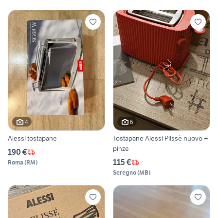
4
6
Alessi tostapane
Tostapane Alessi Plissè nuovo +
pinze
190 €
115 €
Roma
(
RM
)
Seregno
(
MB
)