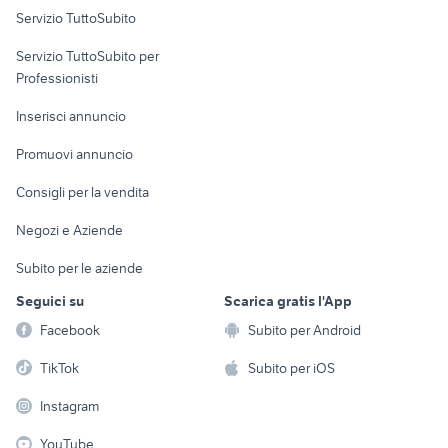
Servizio TuttoSubito
elettronica
per la casa e la
sports e hobby
Servizio TuttoSubito per
persona
Informatica
Animali
Professionisti
Arredamento e
Console e
Accessori per
Casalinghi
Inserisci annuncio
Videogiochi
animali
Elettrodomestici
Promuovi annuncio
Audio/Video
Musica e Film
Giardino e Fai da te
Consigli per la vendita
Fotografia
Libri e Riviste
Abbigliamento e
Negozi e Aziende
Telefonia
Strumenti Musicali
Accessori
Subito per le aziende
Sports
Tutto per i bambini
Seguici su
Scarica gratis l'App
Biciclette
Facebook
Subito per Android
Collezionismo
TikTok
Subito per iOS
Instagram
YouTube