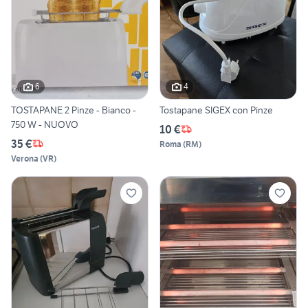
6
4
TOSTAPANE 2 Pinze - Bianco -
Tostapane SIGEX con Pinze
750 W - NUOVO
10 €
35 €
Roma
(
RM
)
Verona
(
VR
)