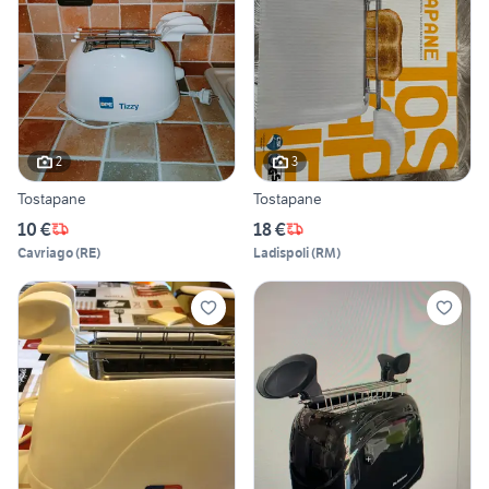
2
3
Tostapane
Tostapane
10 €
18 €
Cavriago
(
RE
)
Ladispoli
(
RM
)