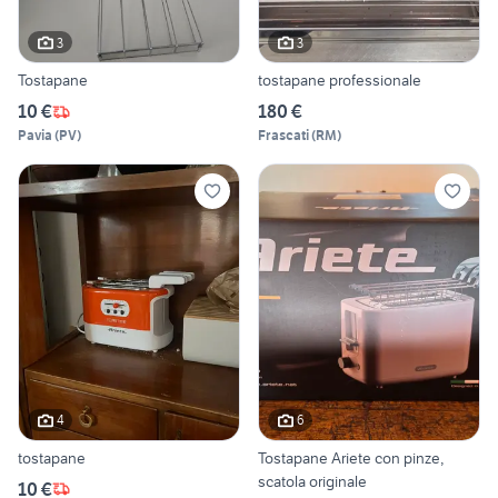
3
3
Tostapane
tostapane professionale
10 €
180 €
Pavia
(
PV
)
Frascati
(
RM
)
4
6
tostapane
Tostapane Ariete con pinze,
scatola originale
10 €