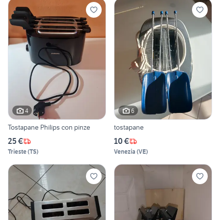
4
6
Tostapane Philips con pinze
tostapane
25 €
10 €
Trieste
(
TS
)
Venezia
(
VE
)