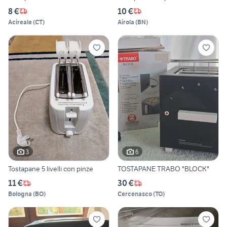
8 €
10 €
Acireale
(
CT
)
Airola
(
BN
)
3
6
Tostapane 5 livelli con pinze
TOSTAPANE TRABO "BLOCK"
11 €
30 €
Bologna
(
BO
)
Cercenasco
(
TO
)