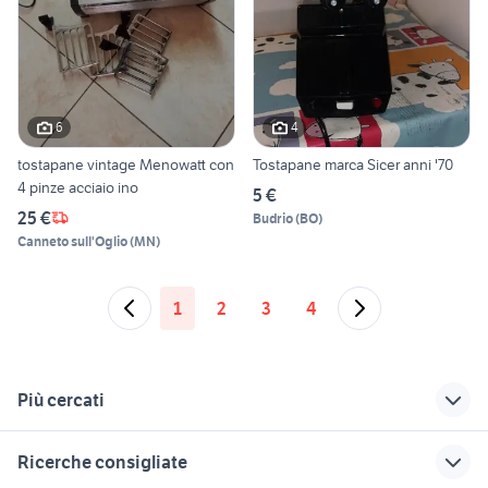
6
4
tostapane vintage Menowatt con
Tostapane marca Sicer anni '70
4 pinze acciaio ino
5 €
25 €
Budrio
(
BO
)
Canneto sull'Oglio
(
MN
)
1
2
3
4
Più cercati
Correlati
Richerche simili
Suggerimenti
Ricerche consigliate
tostapane rosso
passapomodoro
lavatrice ardo