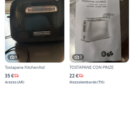
5
3
Tostapane KitchenAid
TOSTAPANE CON PINZE
35 €
22 €
Arezzo
(
AR
)
Mezzolombardo
(
TN
)