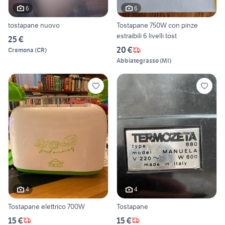
6
6
tostapane nuovo
Tostapane 750W con pinze
estraibili 6 livelli tost
25 €
20 €
Cremona
(
CR
)
Abbiategrasso
(
MI
)
4
4
Tostapane elettrico 700W
Tostapane
15 €
15 €