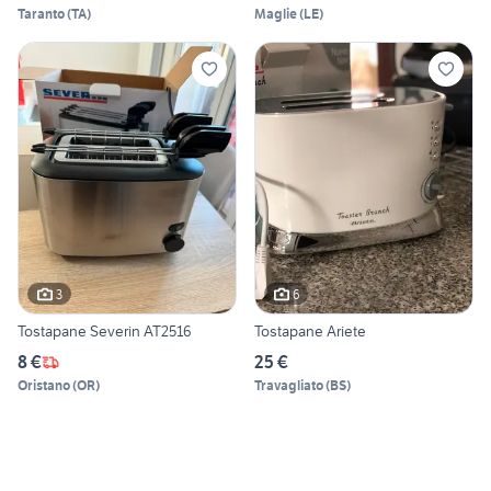
Taranto
(
TA
)
Maglie
(
LE
)
3
6
Tostapane Severin AT2516
Tostapane Ariete
8 €
25 €
Oristano
(
OR
)
Travagliato
(
BS
)