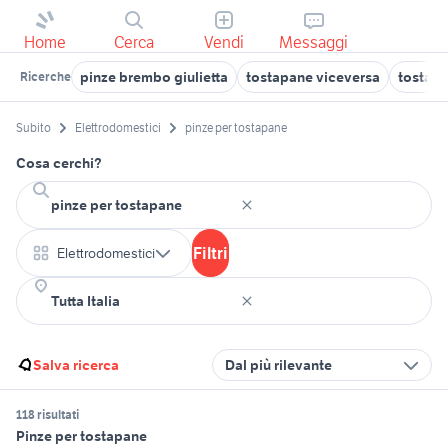
Home
Cerca
Vendi
Messaggi
pinze brembo giulietta
tostapane viceversa
tostap
Ricerche
Subito
Elettrodomestici
pinze per tostapane
Cosa cerchi?
Filtri
Elettrodomestici
Salva ricerca
Dal più rilevante
118 risultati
Pinze per tostapane