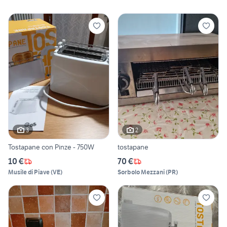
3
2
Tostapane con Pinze - 750W
tostapane
10 €
70 €
Musile di Piave
(
VE
)
Sorbolo Mezzani
(
PR
)