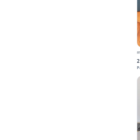
m
2
P