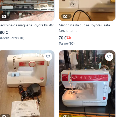
6
3
acchina da maglieria Toyota ks 787
Macchina da cucire Toyota usata
funzionante
80 €
70 €
al della Torre
(
TO
)
Torino
(
TO
)
5
3