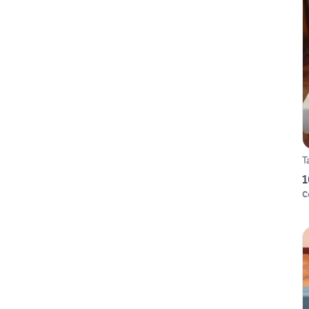
T
1
C