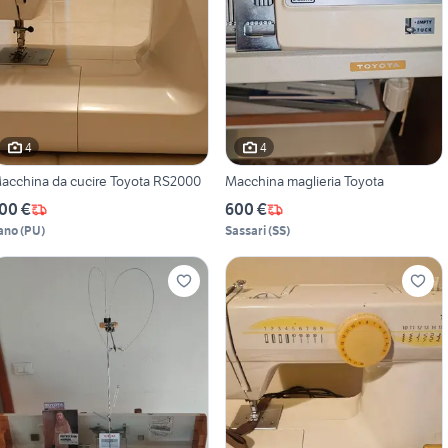
4
4
acchina da cucire Toyota RS2000
Macchina maglieria Toyota
00 €
600 €
ano
(
PU
)
Sassari
(
SS
)