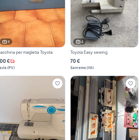
6
4
acchina per magletia Toyota
Toyota Easy sewing
00 €
70 €
avia
(
PV
)
Sanremo
(
IM
)