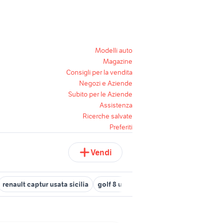
Modelli auto
Magazine
Consigli per la vendita
Negozi e Aziende
Subito per le Aziende
Assistenza
Ricerche salvate
Preferiti
Vendi
renault captur usata sicilia
golf 8 usata
motoslitta usata
roto