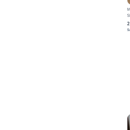
M
S
2
S