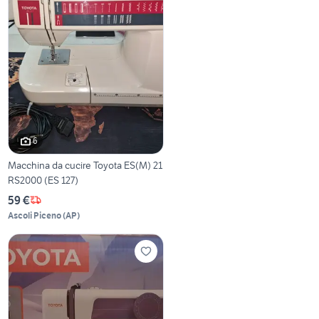
6
Macchina da cucire Toyota ES(M) 21
RS2000 (ES 127)
59 €
Ascoli Piceno
(
AP
)