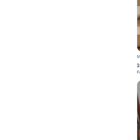
M
1
F