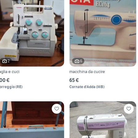
2
6
aglia e cuci
macchina da cucire
00 €
65 €
orreggio
(
RE
)
Cornate d'Adda
(
MB
)