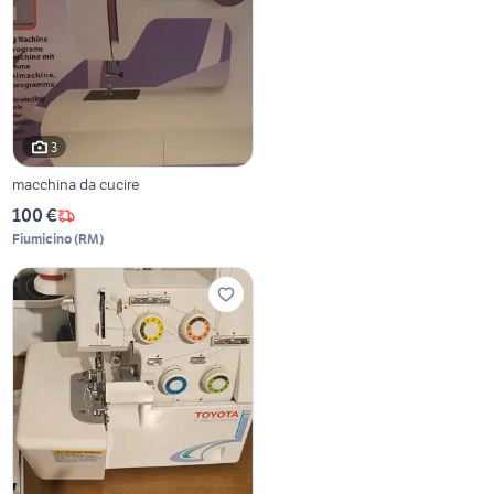
3
macchina da cucire
100 €
Fiumicino
(
RM
)