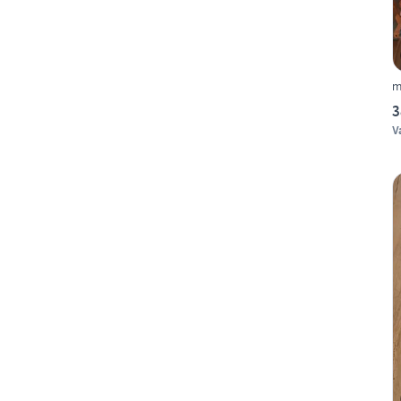
m
3
V