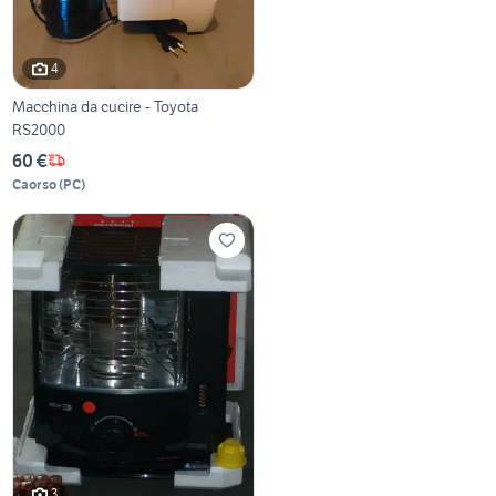
4
Macchina da cucire - Toyota
RS2000
60 €
Caorso
(
PC
)
3