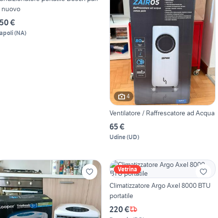
l nuovo
50 €
apoli
(
NA
)
4
Ventilatore / Raffrescatore ad Acqua
65 €
Udine
(
UD
)
Vetrina
Climatizzatore Argo Axel 8000 BTU
portatile
220 €