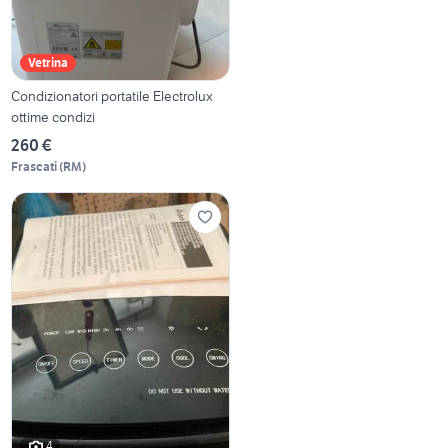
Vetrina
Condizionatori portatile Electrolux
ottime condizi
260 €
Frascati
(
RM
)
4