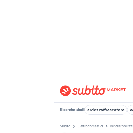
ardes raffrescatore
v
Ricerche
simili
Subito
Elettrodomestici
ventilatore raf