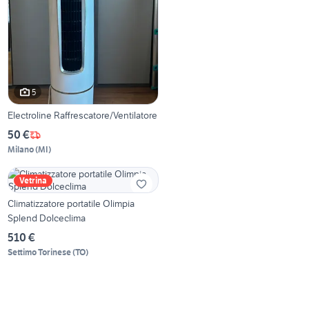
5
Electroline Raffrescatore/Ventilatore
50 €
Milano
(
MI
)
Vetrina
Climatizzatore portatile Olimpia
Splend Dolceclima
510 €
Settimo Torinese
(
TO
)