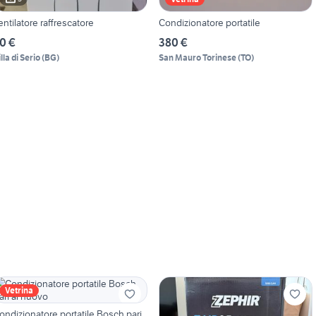
entilatore raffrescatore
Condizionatore portatile
0 €
380 €
lla di Serio
(
BG
)
San Mauro Torinese
(
TO
)
Vetrina
ondizionatore portatile Bosch pari