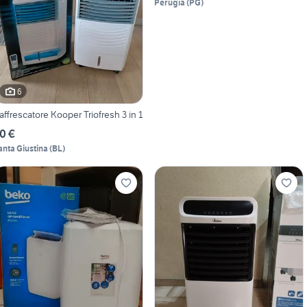
Perugia
(
PG
)
6
affrescatore Kooper Triofresh 3 in 1
0 €
anta Giustina
(
BL
)