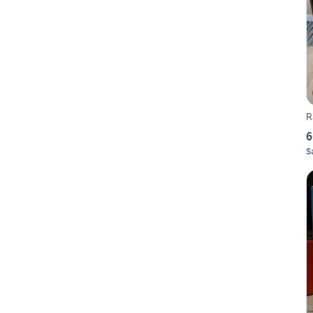
R
6
S