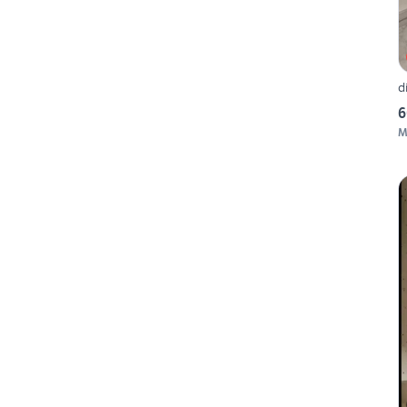
d
6
M