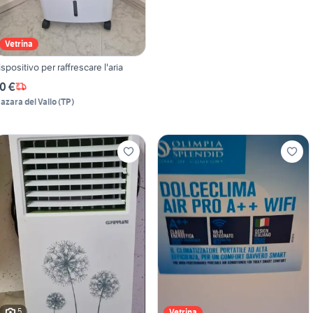
Vetrina
ispositivo per raffrescare l'aria
0 €
azara del Vallo
(
TP
)
5
Vetrina