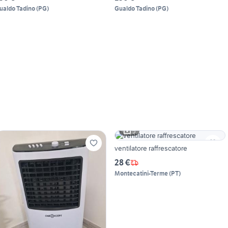
ualdo Tadino
(
PG
)
Gualdo Tadino
(
PG
)
5
ventilatore raffrescatore
28 €
Montecatini-Terme
(
PT
)