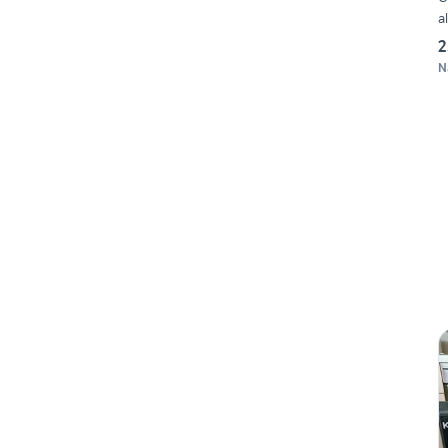
a
2
N