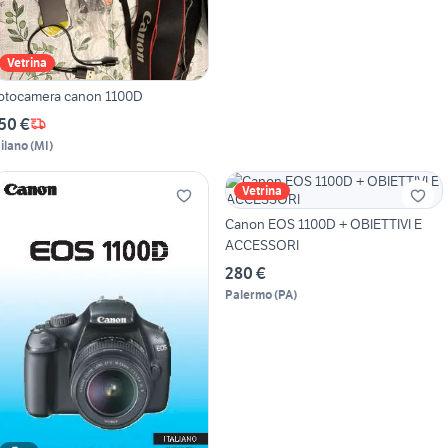
Vetrina
otocamera canon 1100D
50 €
ilano
(
MI
)
Vetrina
Canon EOS 1100D + OBIETTIVI E
ACCESSORI
280 €
Palermo
(
PA
)