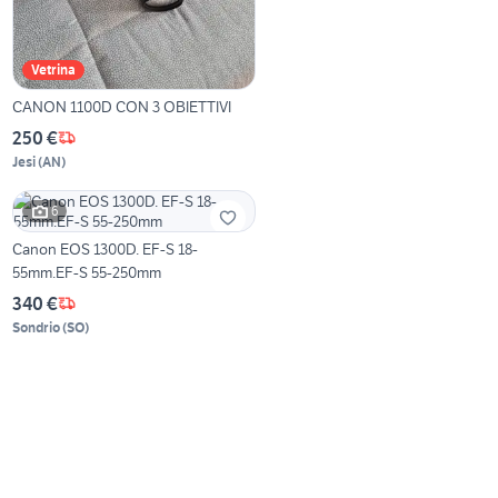
Vetrina
CANON 1100D CON 3 OBIETTIVI
250 €
Jesi
(
AN
)
6
Canon EOS 1300D. EF-S 18-
55mm.EF-S 55-250mm
340 €
Sondrio
(
SO
)