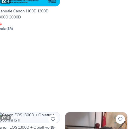
4
anuale Canon 1100D 1200D
300D 2000D
vola
(
SR
)
6
anon EOS 1300D + Obiettivo 18-