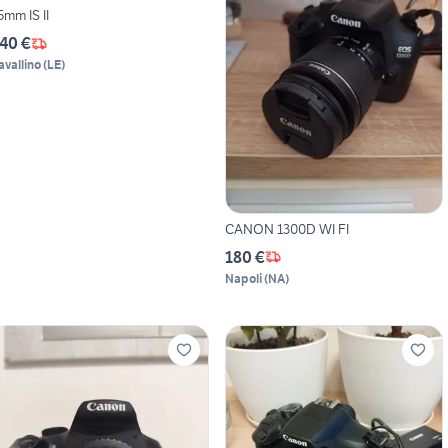
5mm IS II
40 €
avallino
(
LE
)
CANON 1300D WI FI
180 €
Napoli
(
NA
)