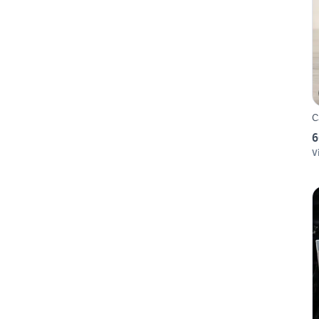
C
6
V