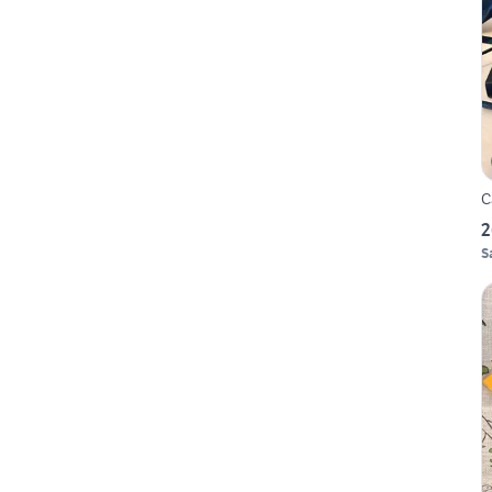
C
2
S