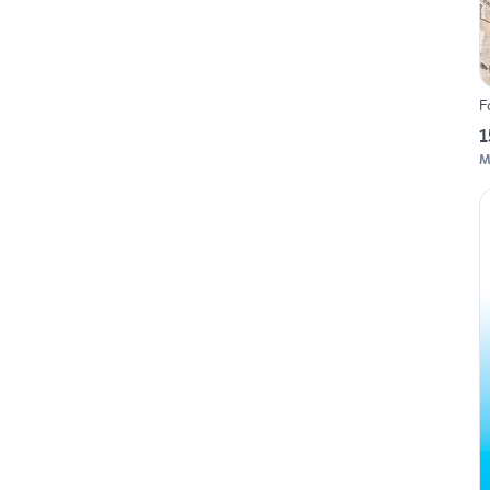
F
1
M