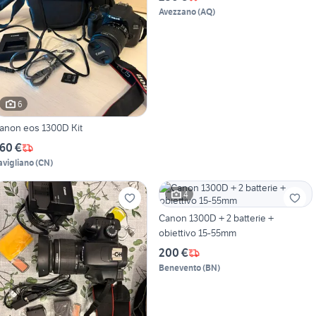
Avezzano
(
AQ
)
6
anon eos 1300D Kit
60 €
avigliano
(
CN
)
4
Canon 1300D + 2 batterie +
obiettivo 15-55mm
200 €
Benevento
(
BN
)