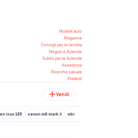
Modelli auto
Magazine
Consigli per la vendita
Negozi e Aziende
Subito per le Aziende
Assistenza
Ricerche salvate
Preferiti
Vendi
on ixus 185
canon m6 mark ii
obiettivo canon 18 55 is
flash pe