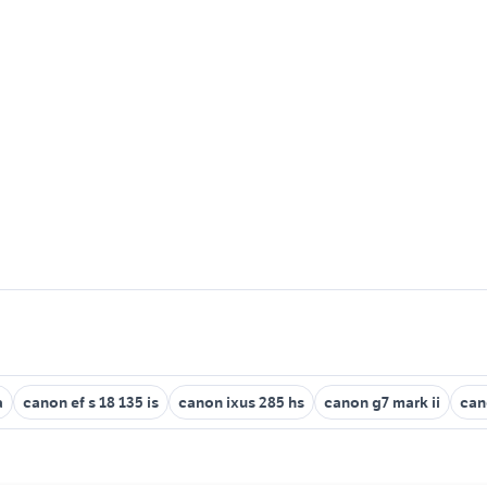
a
canon ef s 18 135 is
canon ixus 285 hs
canon g7 mark ii
can