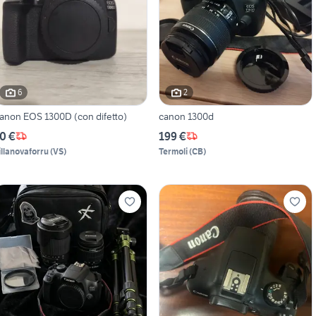
6
2
anon EOS 1300D (con difetto)
canon 1300d
0 €
199 €
illanovaforru
(
VS
)
Termoli
(
CB
)