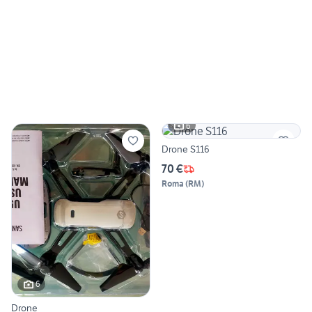
6
Drone S116
70 €
Roma
(
RM
)
6
Drone