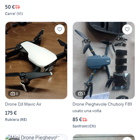
50 €
Carre'
(
VI
)
6
3
Drone DJI Mavic Air
Drone Pieghevole Chubory F89
usato una volta
175 €
85 €
Rubiera
(
RE
)
Sanfront
(
CN
)