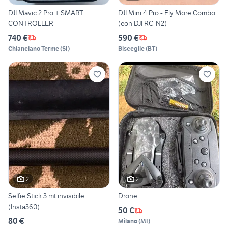
DJI Mavic 2 Pro + SMART
DJI Mini 4 Pro - Fly More Combo
CONTROLLER
(con DJI RC-N2)
740 €
590 €
Chianciano Terme
(
SI
)
Bisceglie
(
BT
)
2
2
Selfie Stick 3 mt invisibile
Drone
(Insta360)
50 €
80 €
Milano
(
MI
)