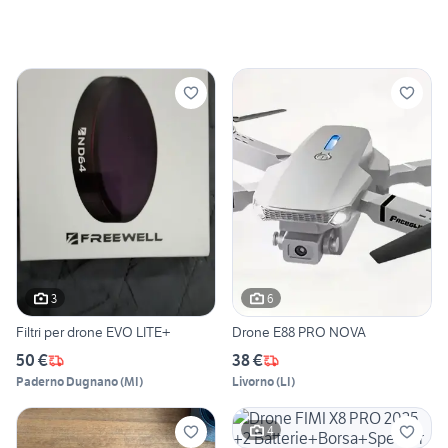
3
6
Filtri per drone EVO LITE+
Drone E88 PRO NOVA
50 €
38 €
Paderno Dugnano
(
MI
)
Livorno
(
LI
)
4