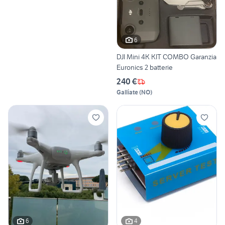
6
DJI Mini 4K KIT COMBO Garanzia
Euronics 2 batterie
240 €
Galliate
(
NO
)
6
4