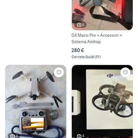
6
DJI Mavic Pro + Accessori +
Sistema Airdrop
280 €
Cerreto Guidi
(
FI
)
4
4