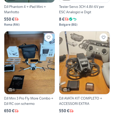
DJI Phantom 4 + iPad Mini +
Tester Servo 3CH 4.8V-6V per
Manfrotto
ESC Analogici e Digit
550 €
8 €
Roma
(
RM
)
Bolgare
(
BG
)
6
6
DJI Mini 3 Pro Fly More Combo +
DJI AVATA KIT COMPLETO +
DJI RC con schermo
ACCESSORI EXTRA
650 €
550 €