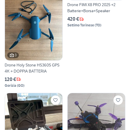
Drone FIMI X8 PRO 2025 +2
Batterie+Borsa+Speaker
420 €
Settimo Torinese
(
TO
)
3
Drone Holy Stone HS360S GPS
4K + DOPPIA BATTERIA
120 €
Gorizia
(
GO
)