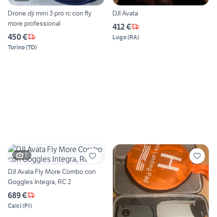
Drone dji mini 3 pro rc con fly
DJI Avata
more professional
412 €
450 €
Lugo
(
RA
)
Torino
(
TO
)
2
DJI Avata Fly More Combo con
Goggles Integra, RC 2
689 €
Calci
(
PI
)