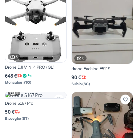
8
6
Drone DJI MINI 4 PRO (GL)
drone Eachine E511S
648 €
90 €
Moncalieri
(
TO
)
Suisio
(
BG
)
6
Drone S167 Pro
50 €
Bisceglie
(
BT
)