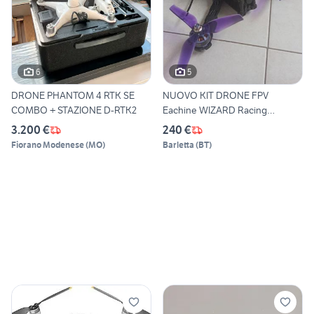
6
5
DRONE PHANTOM 4 RTK SE
NUOVO KIT DRONE FPV
COMBO + STAZIONE D-RTK2
Eachine WIZARD Racing
COMPLETO
3.200 €
240 €
Fiorano Modenese
(
MO
)
Barletta
(
BT
)