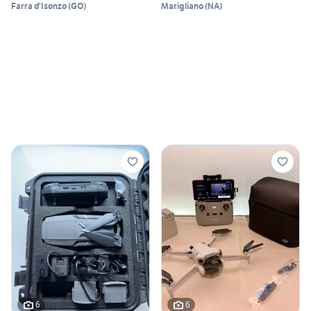
Farra d'Isonzo
(
GO
)
Marigliano
(
NA
)
6
6