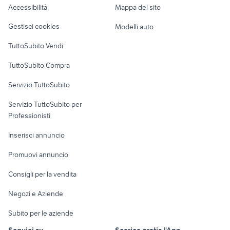
samsung z flip usato
sony 6600
Accessibilità
Mappa del sito
Loft, mansarde e
Veicoli commerciali
rullini kodak
parti del microscopio
altro
Gestisci cookies
Modelli auto
Case vacanza
TuttoSubito Vendi
Uffici e Locali
TuttoSubito Compra
commerciali
Servizio TuttoSubito
elettronica
per la casa e la
sports e hobby
Servizio TuttoSubito per
persona
Informatica
Animali
Professionisti
Arredamento e
Console e
Accessori per
Casalinghi
Inserisci annuncio
Videogiochi
animali
Elettrodomestici
Promuovi annuncio
Audio/Video
Musica e Film
Giardino e Fai da te
Consigli per la vendita
Fotografia
Libri e Riviste
Abbigliamento e
Negozi e Aziende
Telefonia
Strumenti Musicali
Accessori
Subito per le aziende
Sports
Tutto per i bambini
Seguici su
Scarica gratis l'App