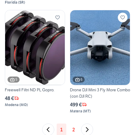
Floridia
(
SR
)
5
6
Freewell Filtri ND PL Gopro.
Drone DJI Mini 3 Fly More Combo
(con DJI RC)
48 €
499 €
Modena
(
MO
)
Matera
(
MT
)
1
2