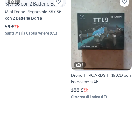
6
Mini Drone Pieghevole SKY 66
con 2 Batterie Borsa
59 €
Santa Maria Capua Vetere
(
CE
)
6
Drone TTROARDS TT19LCD con
Fotocamera 4K
100 €
Cisterna di Latina
(
LT
)