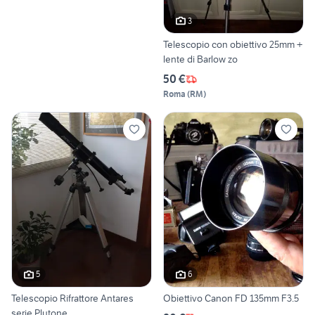
3
Telescopio con obiettivo 25mm +
lente di Barlow zo
50 €
Roma
(
RM
)
5
6
Telescopio Rifrattore Antares
Obiettivo Canon FD 135mm F3.5
serie Plutone