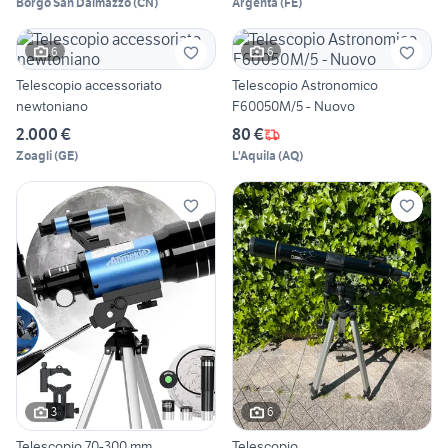
Borgo San Dalmazzo
(
CN
)
Argenta
(
FE
)
6
6
Telescopio accessoriato
Telescopio Astronomico
newtoniano
F60050M/5 - Nuovo
2.000 €
80 €
Zoagli
(
GE
)
L'Aquila
(
AQ
)
3
6
Telescopio 70-300 mm
Telescopio