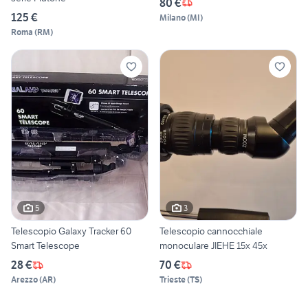
80 €
125 €
Milano
(
MI
)
Roma
(
RM
)
5
3
Telescopio Galaxy Tracker 60
Telescopio cannocchiale
Smart Telescope
monoculare JIEHE 15x 45x
28 €
70 €
Arezzo
(
AR
)
Trieste
(
TS
)