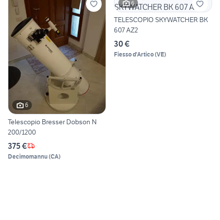
6
TELESCOPIO SKYWATCHER BK
607 AZ2
30 €
Fiesso d'Artico
(
VE
)
6
Telescopio Bresser Dobson N
200/1200
375 €
Decimomannu
(
CA
)