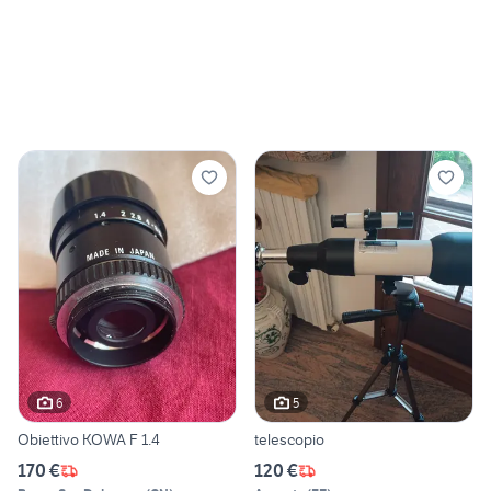
6
5
Obiettivo KOWA F 1.4
telescopio
170 €
120 €