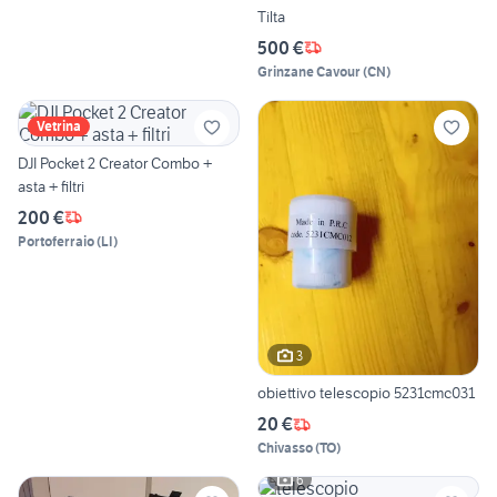
Tilta
500 €
Grinzane Cavour
(
CN
)
Vetrina
DJI Pocket 2 Creator Combo +
asta + filtri
200 €
Portoferraio
(
LI
)
3
obiettivo telescopio 5231cmc031
20 €
Chivasso
(
TO
)
6