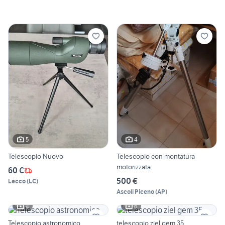
5
4
Telescopio Nuovo
Telescopio con montatura
motorizzata.
60 €
500 €
Lecco
(
LC
)
Ascoli Piceno
(
AP
)
4
6
Telescopio astronomico
telescopio ziel gem 35