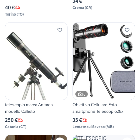
34 €
40 €
Crema
(
CR
)
Torino
(
TO
)
6
telescopio marca Antares
Obiettivo Cellulare Foto
modello Callisto
smartphone Telescopio28x
250 €
35 €
Catania
(
CT
)
Lentate sul Seveso
(
MB
)