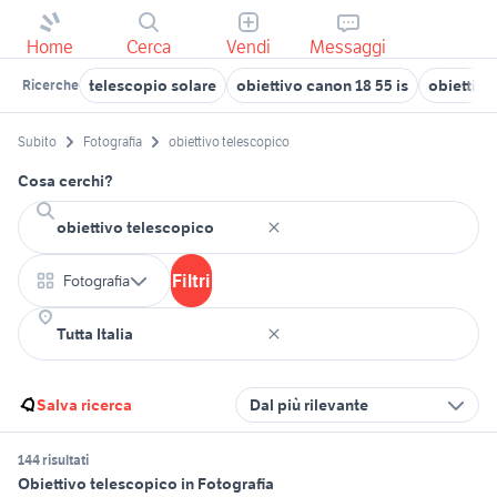
Home
Cerca
Vendi
Messaggi
telescopio solare
obiettivo canon 18 55 is
obiettivi
Ricerche
Subito
Fotografia
obiettivo telescopico
Cosa cerchi?
Filtri
Fotografia
Salva ricerca
Dal più rilevante
144 risultati
Obiettivo telescopico in Fotografia