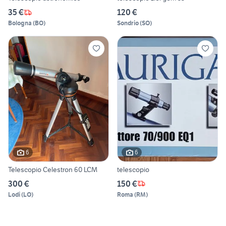
35 €
120 €
Bologna
(
BO
)
Sondrio
(
SO
)
6
6
Telescopio Celestron 60 LCM
telescopio
300 €
150 €
Lodi
(
LO
)
Roma
(
RM
)