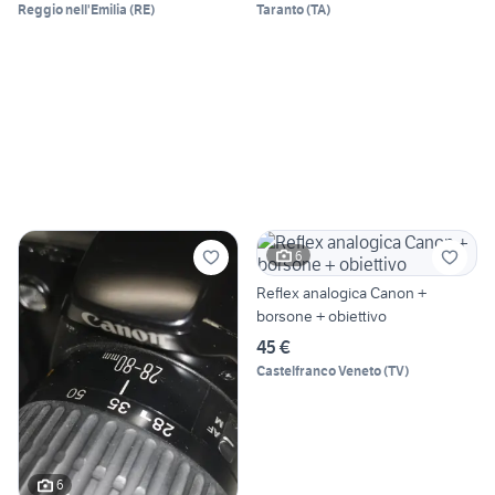
Reggio nell'Emilia
(
RE
)
Taranto
(
TA
)
6
Reflex analogica Canon +
borsone + obiettivo
45 €
Castelfranco Veneto
(
TV
)
6