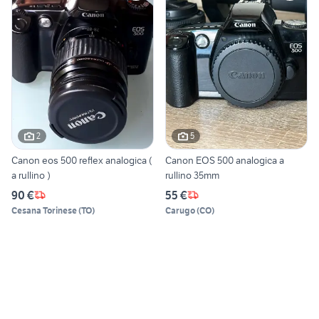
2
5
Canon eos 500 reflex analogica (
Canon EOS 500 analogica a
a rullino )
rullino 35mm
90 €
55 €
Cesana Torinese
(
TO
)
Carugo
(
CO
)