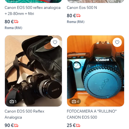
Canon EOS 500 reflex analogica
Canon Eos 500 N
+ 28-80mm + filtri
80 €
80 €
Roma
(
RM
)
Roma
(
RM
)
5
4
Canon EOS 500 Reflex
FOTOCAMERA A "RULLINO"
Analogica
CANON EOS 500
90 €
25 €