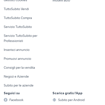
Modelli auto
Case vacanza
TuttoSubito Vendi
Uffici e Locali
TuttoSubito Compra
commerciali
Servizio TuttoSubito
elettronica
per la casa e la
sports e hobby
Servizio TuttoSubito per
persona
Informatica
Animali
Professionisti
Arredamento e
Console e
Accessori per
Casalinghi
Inserisci annuncio
Videogiochi
animali
Elettrodomestici
Promuovi annuncio
Audio/Video
Musica e Film
Giardino e Fai da te
Consigli per la vendita
Fotografia
Libri e Riviste
Abbigliamento e
Negozi e Aziende
Telefonia
Strumenti Musicali
Accessori
Subito per le aziende
Sports
Tutto per i bambini
Seguici su
Scarica gratis l'App
Biciclette
Facebook
Subito per Android
Collezionismo