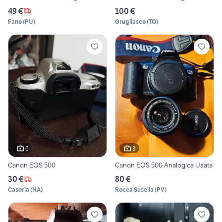
49 €
100 €
Fano
(
PU
)
Grugliasco
(
TO
)
6
3
Canon EOS 500
Canon EOS 500 Analogica Usata
30 €
80 €
Casoria
(
NA
)
Rocca Susella
(
PV
)