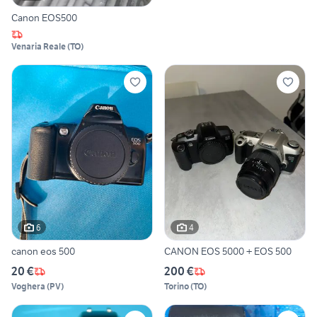
Canon EOS500
Venaria Reale
(
TO
)
6
4
canon eos 500
CANON EOS 5000 + EOS 500
20 €
200 €
Voghera
(
PV
)
Torino
(
TO
)