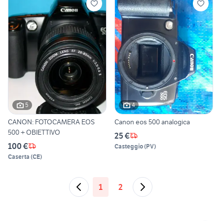
5
4
CANON: FOTOCAMERA EOS
Canon eos 500 analogica
500 + OBIETTIVO
25 €
100 €
Casteggio
(
PV
)
Caserta
(
CE
)
1
2