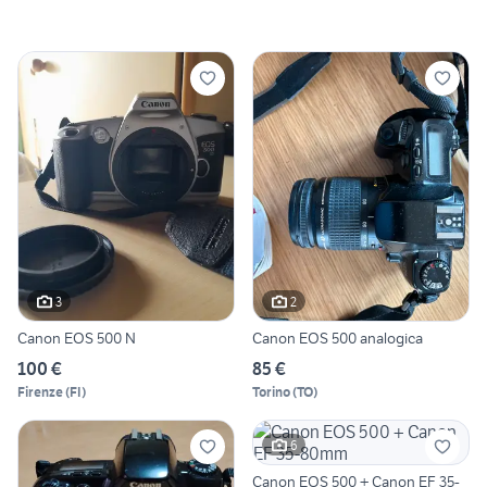
3
2
Canon EOS 500 N
Canon EOS 500 analogica
100 €
85 €
Firenze
(
FI
)
Torino
(
TO
)
6
Canon EOS 500 + Canon EF 35-