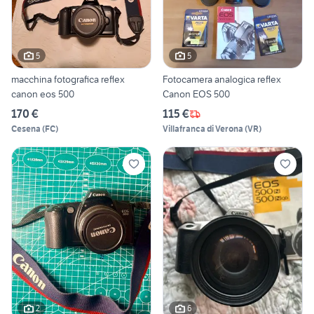
5
5
macchina fotografica reflex
Fotocamera analogica reflex
canon eos 500
Canon EOS 500
170 €
115 €
Cesena
(
FC
)
Villafranca di Verona
(
VR
)
2
6