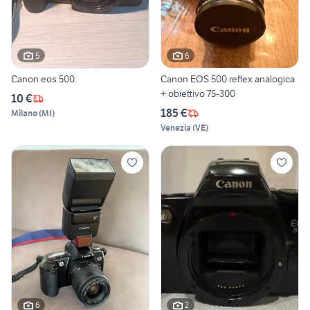
5
6
Canon eos 500
Canon EOS 500 reflex analogica
+ obiettivo 75-300
10 €
185 €
Milano
(
MI
)
Venezia
(
VE
)
6
2