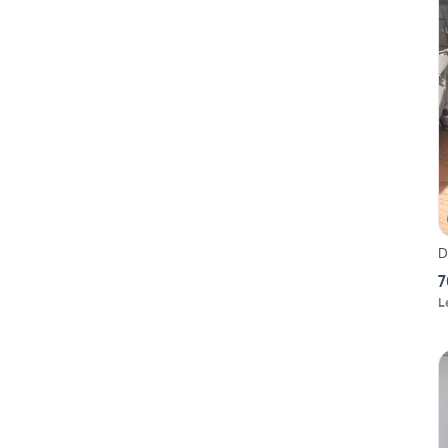
D
7
L