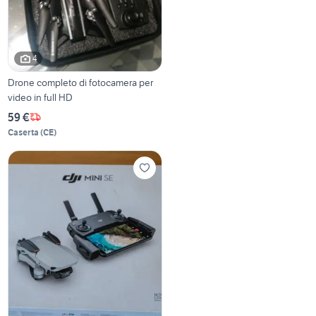
4
Drone completo di fotocamera per
video in full HD
59 €
Caserta
(
CE
)