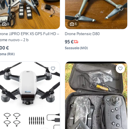
5
6
rone JJPRO EPIK X5 GPS Full HD –
Drone Potensic D80
ome nuovo – 2 b
95 €
00 €
Sassuolo
(
MO
)
oma
(
RM
)