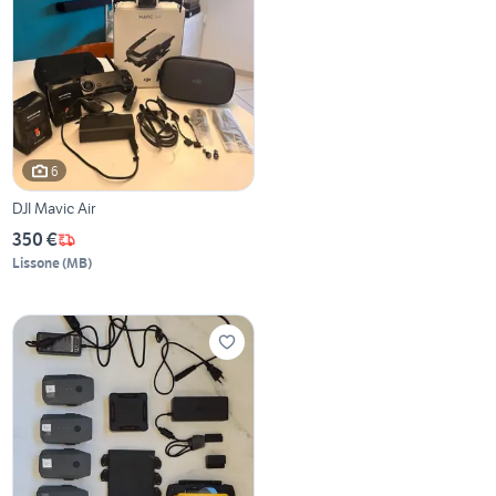
6
DJI Mavic Air
350 €
Lissone
(
MB
)