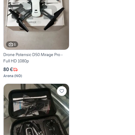
6
Drone Potensic D50 Mirage Pro -
Full HD 1080p
80 €
Arona
(
NO
)