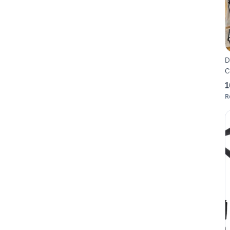
D
C
1
R