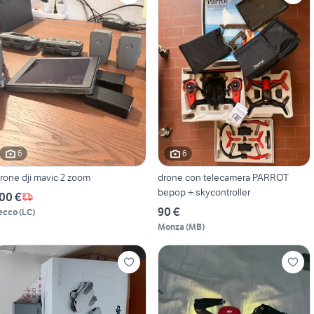
6
6
rone dji mavic 2 zoom
drone con telecamera PARROT
bepop + skycontroller
00 €
90 €
ecco
(
LC
)
Monza
(
MB
)