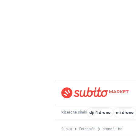
dji 4 drone
mi drone
Ricerche
simili
Subito
Fotografia
drone full hd