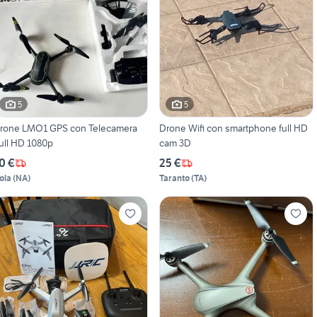
5
5
rone LMO1 GPS con Telecamera
Drone Wifi con smartphone full HD
ull HD 1080p
cam 3D
0 €
25 €
ola
(
NA
)
Taranto
(
TA
)