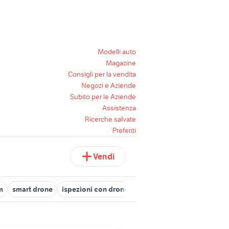
Modelli auto
Magazine
Consigli per la vendita
Negozi e Aziende
Subito per le Aziende
Assistenza
Ricerche salvate
Preferiti
Vendi
m
smart drone
ispezioni con drone
drone sony
drone da terr