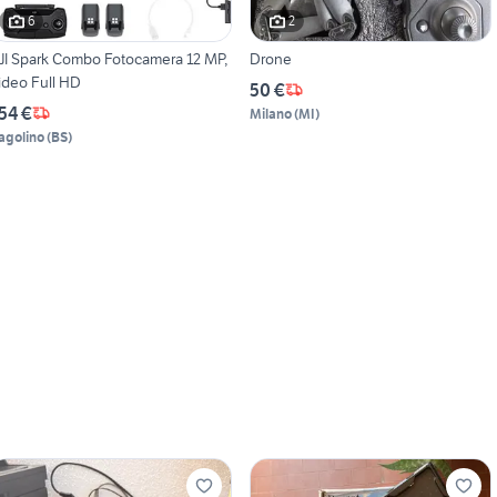
6
2
JI Spark Combo Fotocamera 12 MP,
Drone
ideo Full HD
50 €
54 €
Milano
(
MI
)
agolino
(
BS
)