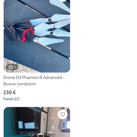
6
Drone DJI Phantom III Advanced -
Buone condizioni
230 €
Fondi
(
LT
)