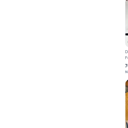
D
F
7
N