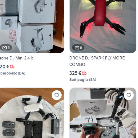
6
6
Drone Dji Mini 2 4 k
DRONE DJI SPARK FLY MORE
COMBO
20 €
325 €
lberobello
(
BA
)
Battipaglia
(
SA
)