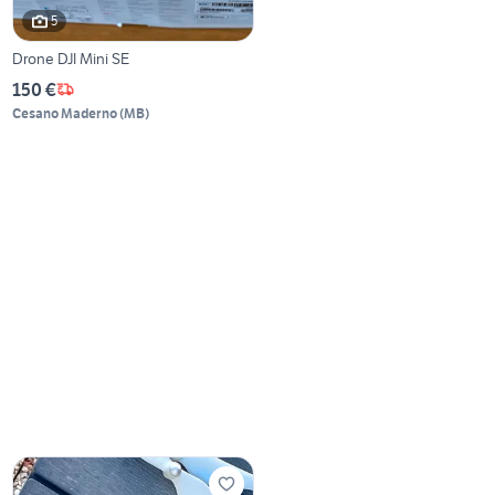
5
Drone DJI Mini SE
150 €
Cesano Maderno
(
MB
)