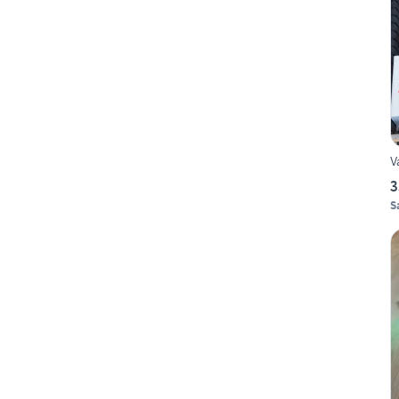
V
3
S