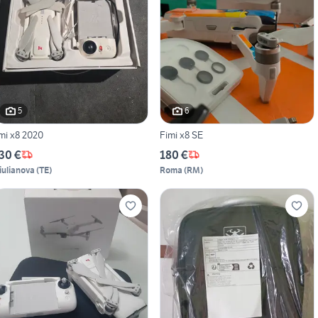
5
6
imi x8 2020
Fimi x8 SE
30 €
180 €
iulianova
(
TE
)
Roma
(
RM
)