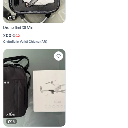
3
Drone fimi X8 Mini
200 €
Civitella in Val di Chiana
(
AR
)
6