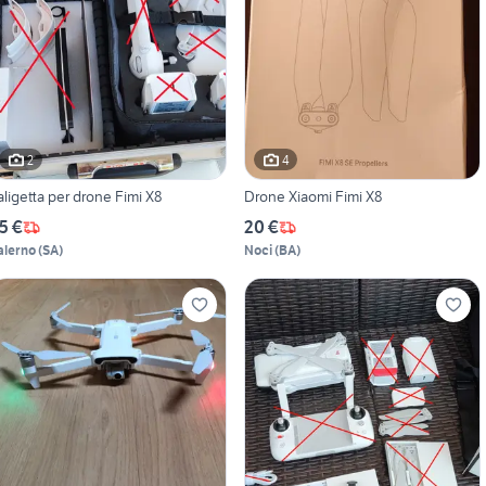
2
4
aligetta per drone Fimi X8
Drone Xiaomi Fimi X8
5 €
20 €
alerno
(
SA
)
Noci
(
BA
)