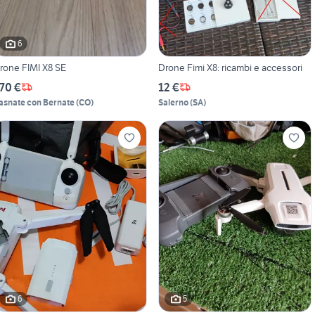
6
rone FIMI X8 SE
Drone Fimi X8: ricambi e accessori
70 €
12 €
asnate con Bernate
(
CO
)
Salerno
(
SA
)
6
5