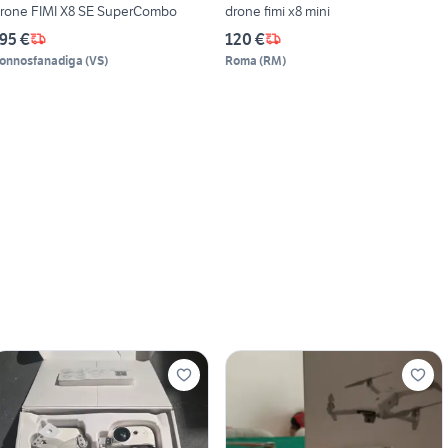
Drone FIMI X8 SE SuperCombo
drone fimi x8 mini
95 €
120 €
onnosfanadiga
(
VS
)
Roma
(
RM
)