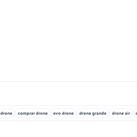
r drone
comprar drone
evo drone
drone grande
drone air