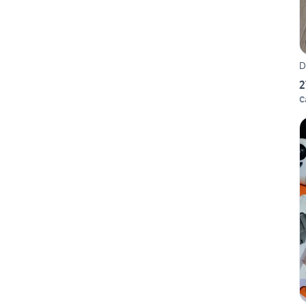
D
2
C