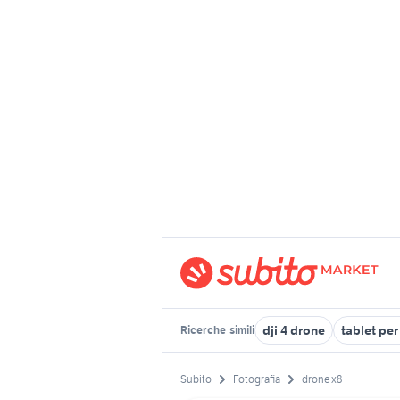
dji 4 drone
tablet pe
Ricerche
simili
Subito
Fotografia
drone x8