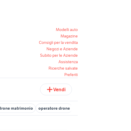
Modelli auto
Magazine
Consigli per la vendita
Negozi e Aziende
Subito per le Aziende
Assistenza
Ricerche salvate
Preferiti
Vendi
drone matrimonio
operatore drone
joystick drone
fcc drone