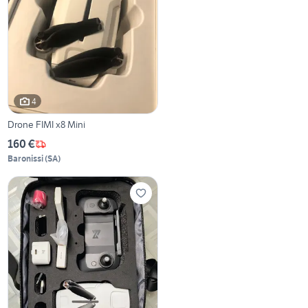
4
Drone FIMI x8 Mini
160 €
Baronissi
(
SA
)