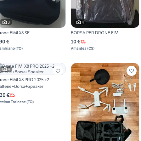
3
4
rone FIMI X8 SE
BORSA PER DRONE FIMI
90 €
10 €
ambiano
(
TO
)
Amantea
(
CS
)
4
rone FIMI X8 PRO 2025 +2
atterie+Borsa+Speaker
20 €
ettimo Torinese
(
TO
)