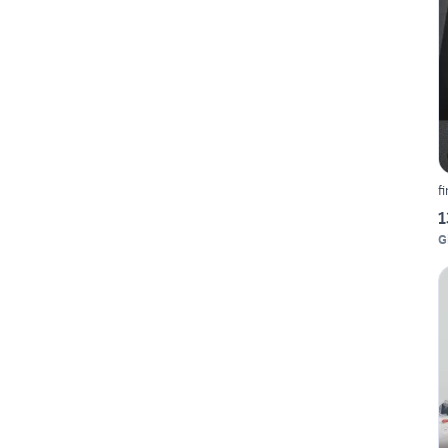
f
1
G