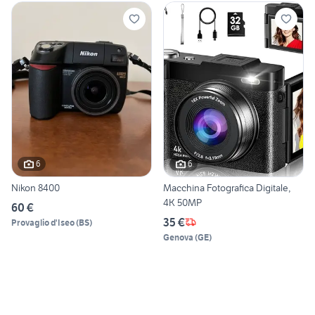
6
6
Nikon 8400
Macchina Fotografica Digitale,
4K 50MP
60 €
35 €
Provaglio d'Iseo
(
BS
)
Genova
(
GE
)