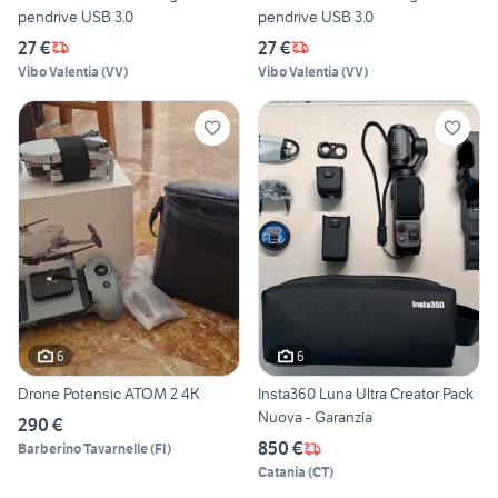
pendrive USB 3.0
pendrive USB 3.0
27 €
27 €
Vibo Valentia
(
VV
)
Vibo Valentia
(
VV
)
6
6
Drone Potensic ATOM 2 4K
Insta360 Luna Ultra Creator Pack
Nuova - Garanzia
290 €
850 €
Barberino Tavarnelle
(
FI
)
Catania
(
CT
)