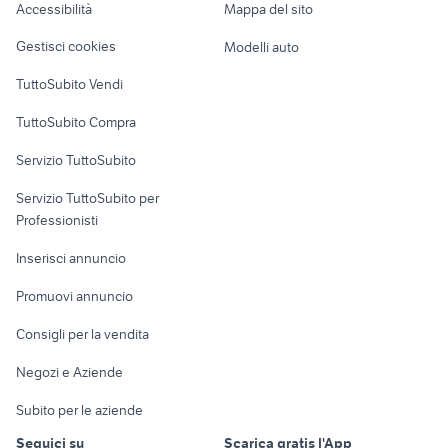
Accessibilità
Mappa del sito
Loft, mansarde e
Veicoli commerciali
altro
Gestisci cookies
Modelli auto
Case vacanza
TuttoSubito Vendi
Uffici e Locali
TuttoSubito Compra
commerciali
Servizio TuttoSubito
elettronica
per la casa e la
sports e hobby
Servizio TuttoSubito per
persona
Informatica
Animali
Professionisti
Arredamento e
Console e
Accessori per
Casalinghi
Inserisci annuncio
Videogiochi
animali
Elettrodomestici
Promuovi annuncio
Audio/Video
Musica e Film
Giardino e Fai da te
Consigli per la vendita
Fotografia
Libri e Riviste
Abbigliamento e
Negozi e Aziende
Telefonia
Strumenti Musicali
Accessori
Subito per le aziende
Sports
Tutto per i bambini
Seguici su
Scarica gratis l'App